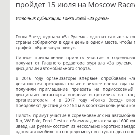
пройдет 15 июля на Moscow Racew
Источник публикации:
Гонки Звезд «За рулем»
Гонка Звезд журнала «За Рулем» - одно из самых знак
страны собираются в один день в одном месте, чтобы
п
трофей - «Бронзовую шину».
Личное приглашение принять участие в соревнов
получат от Главного редактора журнала «За рулем».
дисциплин автомобильного спорта.
В 2016 году организаторы впервые опробовали «л
десятилетия проходила только в зимнее время года на
получили приглашение приехать на подмосковны
дисциплин автоспорта впервые
встретились на ста
организаторам, и в
2017 году «Гонка Звезд» вн
преодолеют
дистанцию 2154 м в короткой кольцевой кон
Пилоты примут участие в соревнованиях на автомобил
Rio, VW Polo, Ford Fiesta с объемом двигателя до 1600 ку
Звезд «За рулем» состоит из нескольких
коротких заездо
одном автомобиле
по очереди могут выступать два гон