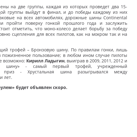
лены на две группы, каждая из которых
проведет два 15-
ждой группы выйдут в
финал, и до победы каждому из них
аковые на всех автомобилях, дорожные шины Continental
ели пройти поверку гонкой прошлого года и заслужить
тоит отметить, что моно-колесо делает борьбу за
победу
ровню сцепления для всех
пилотов, как на мокром так и на
ящий трофей – Бронзовую шину. По
правилам гонки, лишь
 в пожизненное
пользование; в любом ином случае пилоты
е возможно:
Кирилл Ладыгин
, выиграв в 2009, 2011, 2012 и
ую шину» - самый первый трофей, учрежденный
й приз - Хрустальная шина разыгрывался между
и лет.
рулем» будет объявлен скоро.