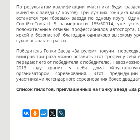
По результатам квалификации участники будут разде
минутных заезда (7 кругов). Три лучших гонщика ка
останется три «боевых» заезда по одному кругу.
Один
ContiEcoContact 5 размерности
185/60R14, уже усп
положительные
отзывы профессионалов автоспорта. С
яркой и безопасной, благодаря одинаково высокому у
сухом асфальте трассы.
Победитель Гонки Звезд «За рулем» получит переход
выиграв три раза можно оставить этот трофей у себя
передают его от победителя к победителю.
Невозможно
2013 году хранит у
себя дома «Хрустальн
организатором
соревнования. Этот предыдущи
участниками
легендарного соревнования более двадцат
Список пилотов, приглашенных на Гонку Звезд «За 