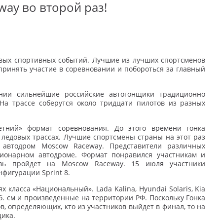
ay во второй раз!
овых спортивных событий.
Лучшие из лучших спортсменов
ринять участие в соревновании и побороться за главный
ании сильнейшие российские автогонщики
традиционно
 На трассе соберутся около
тридцати пилотов из разных
етний» формат соревнования. До этого
времени гонка
 ледовых трассах.
Лучшие спортсмены страны на этот раз
й
автодром Moscow Raceway. Представители различных
ционарном автодроме. Формат понравился участникам и
овь пройдет на Moscow Raceway. 15 июля участники
фигурации Sprint 8.
ях класса «Национальный». Lada
Kalina, Hyundai Solaris, Kia
б. см и
произведенные на территории РФ. Поскольку Гонка
в, определяющих, кто из участников выйдет в финал, то на
щика.