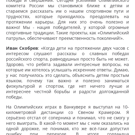
победы и свершения. Сегодня усилиями Олимпийского
комитета России мы становимся ближе к детям и
стараемся рассказать им о нашем спортивном пути и
трудностях, которые приходилось преодолевать на
протяжении карьеры. Для них это очень полезно и
важно! Мы - нация победителей, у которой огромные
спортивные традиции. Такие проекты, как «Олимпийский
патруль», обеспечивают преемственность поколений!».
Иван Скобрев
: «Когда дети на протяжении двух часов с
интересом слушают рассказы о славных победах
российского спорта, равнодушных просто быть не может.
Здорово, что ребята задавали интересные вопросы, на
которые им хотелось услышать искренние ответы. Думаю,
у нас получилось это сделать, объяснить детям простым
языком, почему так важно и полезно заниматься
физкультурой и спортом, где нет ничего лучше и
интереснее честной борьбы и радости долгожданной
победы.
На Олимпийских играх в Ванкувере я выступал на 10-
километровой дистанции со Свеном Крамером. Я
серьёзно отстал от соперника и понимал, что не смогу у
него выиграть. В какой-то момент мы с ним оказались на
одной дорожке, не понимая, кто же всё-таки допустил
ошибку при переходе. В итоге голландца