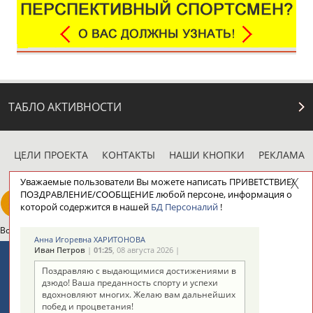
ТАБЛО АКТИВНОСТИ
ЦЕЛИ ПРОЕКТА
КОНТАКТЫ
НАШИ КНОПКИ
РЕКЛАМА
Уважаемые пользователи Вы можете написать ПРИВЕТСТВИЕ/
ПОЗДРАВЛЕНИЕ/СООБЩЕНИЕ любой персоне, информация о
которой содержится в нашей
БД Персоналий
!
Вопросы сотрудничества и совместной деятельности
inform@infosport.ru
Анна Игоревна ХАРИТОНОВА
Иван Петров
|
01:25
, 08 августа 2026 |
Адресов в новостной рассылке: 997
Поздравляю с выдающимися достижениями в
Подпишись
дзюдо! Ваша преданность спорту и успехи
вдохновляют многих. Желаю вам дальнейших
©
Стадион, 1998-2026
побед и процветания!