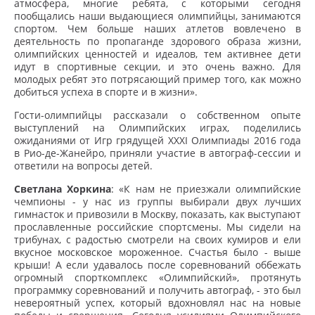
атмосфера, многие ребята, с которыми сегодня
пообщались наши выдающиеся олимпийцы, занимаются
спортом. Чем больше наших атлетов вовлечено в
деятельность по пропаганде здорового образа жизни,
олимпийских ценностей и идеалов, тем активнее дети
идут в спортивные секции, и это очень важно. Для
молодых ребят это потрясающий пример того, как можно
добиться успеха в спорте и в жизни».
Гости-олимпийцы рассказали о собственном опыте
выступлений на Олимпийских играх, поделились
ожиданиями от Игр грядущей XXXI Олимпиады 2016 года
в Рио-де-Жанейро, приняли участие в автограф-сессии и
ответили на вопросы детей.
Светлана Хоркина
: «К нам не приезжали олимпийские
чемпионы - у нас из группы выбирали двух лучших
гимнасток и привозили в Москву, показать, как выступают
прославленные российские спортсмены. Мы сидели на
трибунах, с радостью смотрели на своих кумиров и ели
вкусное московское мороженное. Счастья было - выше
крыши! А если удавалось после соревнований оббежать
огромный спорткомплекс «Олимпийский», протянуть
программку соревнований и получить автограф, - это был
невероятный успех, который вдохновлял нас на новые