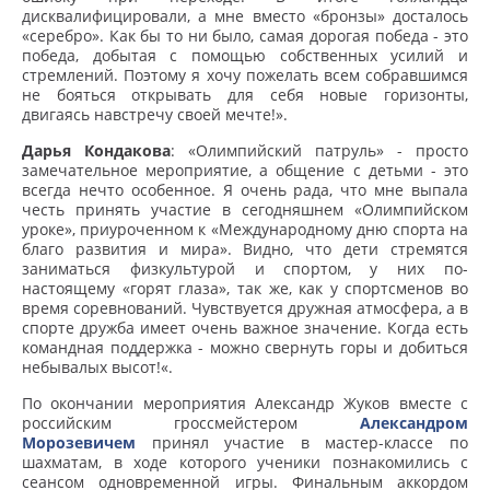
дисквалифицировали, а мне вместо «бронзы» досталось
«серебро». Как бы то ни было, самая дорогая победа - это
победа, добытая с помощью собственных усилий и
стремлений. Поэтому я хочу пожелать всем собравшимся
не бояться открывать для себя новые горизонты,
двигаясь навстречу своей мечте!».
Дарья Кондакова
: «Олимпийский патруль» - просто
замечательное мероприятие, а общение с детьми - это
всегда нечто особенное. Я очень рада, что мне выпала
честь принять участие в сегодняшнем «Олимпийском
уроке», приуроченном к «Международному дню спорта на
благо развития и мира». Видно, что дети стремятся
заниматься физкультурой и спортом, у них по-
настоящему «горят глаза», так же, как у спортсменов во
время соревнований. Чувствуется дружная атмосфера, а в
спорте дружба имеет очень важное значение. Когда есть
командная поддержка - можно свернуть горы и добиться
небывалых высот!«.
По окончании мероприятия Александр Жуков вместе с
российским гроссмейстером
Александром
Морозевичем
принял участие в мастер-классе по
шахматам, в ходе которого ученики познакомились с
сеансом одновременной игры. Финальным аккордом