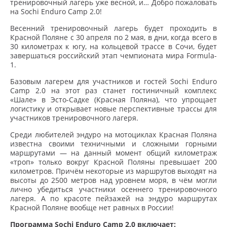
тренировочный лагерь уже весной, и… Добро пожаловать
на Sochi Enduro Camp 2.0!
Весенний тренировочный лагерь будет проходить в
Красной Поляне с 30 апреля по 2 мая, в дни, когда всего в
30 километрах к югу, на кольцевой трассе в Сочи, будет
завершаться российский этап чемпионата мира Formula-
1.
Базовым лагерем для участников и гостей Sochi Enduro
Camp 2.0 на этот раз станет гостиничный комплекс
«Шале» в Эсто-Садке (Красная Поляна), что упрощает
логистику и открывает новые перспективные трассы для
участников тренировочного лагеря.
Среди любителей эндуро на мотоциклах Красная Поляна
известна своими техничными и сложными горными
маршрутами — на данный момент общий километраж
«троп» только вокруг Красной Поляны превышает 200
километров. Причём некоторые из маршрутов выходят на
высоты до 2500 метров над уровнем моря, в чём могли
лично убедиться участники осеннего тренировочного
лагеря. А по красоте пейзажей на эндуро маршрутах
Красной Поляне вообще нет равных в России!
Программа Sochi Enduro Camp 2.0 включает: