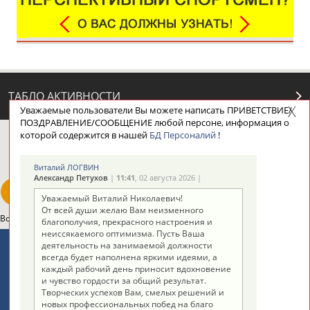
ТАБЛО АКТИВНОСТИ
Уважаемые пользователи Вы можете написать ПРИВЕТСТВИЕ/
ПОЗДРАВЛЕНИЕ/СООБЩЕНИЕ любой персоне, информация о
которой содержится в нашей
БД Персоналий
!
ЦЕЛИ ПРОЕКТА
КОНТАКТЫ
НАШИ КНОПКИ
РЕКЛАМА
Виталий ЛОГВИН
Александр Петухов
|
11:41
, 02 августа 2026 |
Уважаемый Виталий Николаевич!
От всей души желаю Вам неизменного
Вопросы сотрудничества и совместной деятельности
inform@infosport.ru
благополучия, прекрасного настроения и
неиссякаемого оптимизма. Пусть Ваша
Адресов в новостной рассылке: 996
деятельность на занимаемой должности
всегда будет наполнена яркими идеями, а
Подпишись
каждый рабочий день приносит вдохновение
и чувство гордости за общий результат.
©
Стадион, 1998-2026
Творческих успехов Вам, смелых решений и
новых профессиональных побед на благо