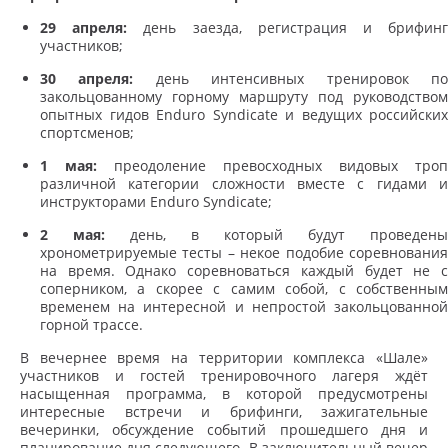
29 апреля:
день заезда, регистрация и брифин
участников;
30 апреля:
день интенсивных тренировок п
закольцованному горному маршруту под руководством
опытных гидов Enduro Syndicate и ведущих российских
спортсменов;
1 мая:
преодоление превосходных видовых троп
различной категории сложности вместе с гидами и
инструкторами Enduro Syndicate;
2 мая:
день, в который будут проведены
хронометрируемые тесты – некое подобие соревнования
на время. Однако соревноваться каждый будет не с
соперником, а скорее с самим собой, с собственным
временем на интересной и непростой закольцованной
горной трассе.
В вечернее время на территории комплекса «Шале»
участников и гостей тренировочного лагеря ждёт
насыщенная программа, в которой предусмотрены
интересные встречи и брифинги, зажигательные
вечеринки, обсуждение событий прошедшего дня и
планирование дня следующего. В заключительный вечер