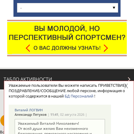
-
ТАБЛО АКТИВНОСТИ
Уважаемые пользователи Вы можете написать ПРИВЕТСТВИЕ/
ПОЗДРАВЛЕНИЕ/СООБЩЕНИЕ любой персоне, информация о
которой содержится в нашей
БД Персоналий
!
ЦЕЛИ ПРОЕКТА
КОНТАКТЫ
НАШИ КНОПКИ
РЕКЛАМА
Виталий ЛОГВИН
Александр Петухов
|
11:41
, 02 августа 2026 |
Уважаемый Виталий Николаевич!
От всей души желаю Вам неизменного
Вопросы сотрудничества и совместной деятельности
inform@infosport.ru
благополучия, прекрасного настроения и