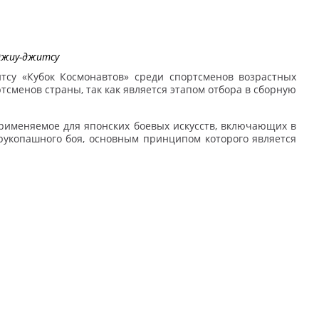
 джиу-джитсу
тсу «Кубок Космонавтов» среди спортсменов возрастных
ртсменов страны, так как является этапом отбора в сборную
рименяемое для японских боевых искусств, включающих в
 рукопашного боя, основным принципом которого является