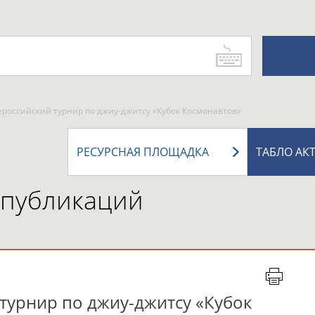
ероссийский турнир по джиу-джитсу «Кубок Космонавтов»
РЕСУРСНАЯ ПЛОЩАДКА
ТАБЛО АК
 публикаций
турнир по джиу-джитсу «Кубок