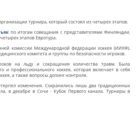
организации турнира, который состоял из четырех этапов.
тьяк
по итогам совещания с представителями Финляндии,
четырех этапов Евротура.
онней комиссии Международной федерации хоккея (ИИХФ),
дицинского комитета и группы по безопасности игроков.
роков на льду и сокращения количества травм. Была
го и профессионального хоккея, которая включает в себя
оккея, а также вопросы допинг-контроля.
етерпел изменения. Сохранились лишь два традиционных
а, в декабре в Сочи - Кубок Первого канала. Турниры в