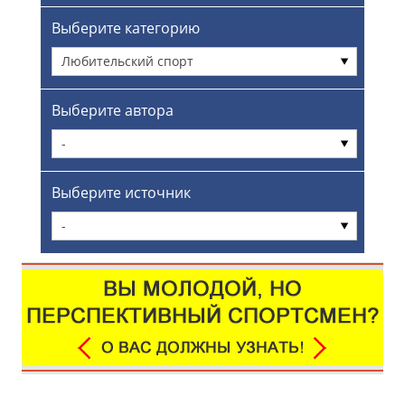
Выберите категорию
Любительский спорт
Выберите автора
-
Выберите источник
-