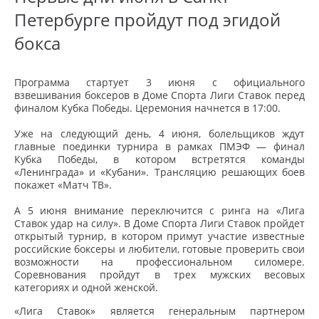
Петербурге пройдут под эгидой
бокса
Программа стартует 3 июня с официального
взвешивания боксеров в Доме Спорта Лиги Ставок перед
финалом Кубка Победы. Церемония начнется в 17:00.
Уже на следующий день, 4 июня, болельщиков ждут
главные поединки турнира в рамках ПМЭФ — финал
Кубка Победы, в котором встретятся команды
«Ленинграда» и «Кубани». Трансляцию решающих боев
покажет «Матч ТВ».
А 5 июня внимание переключится с ринга на «Лига
Ставок удар на силу». В Доме Спорта Лиги Ставок пройдет
открытый турнир, в котором примут участие известные
российские боксеры и любители, готовые проверить свои
возможности на профессиональном силомере.
Соревнования пройдут в трех мужских весовых
категориях и одной женской.
«Лига Ставок» является генеральным партнером