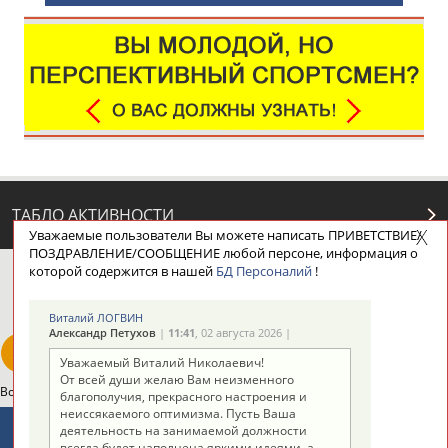
ТАБЛО АКТИВНОСТИ
Уважаемые пользователи Вы можете написать ПРИВЕТСТВИЕ/
ПОЗДРАВЛЕНИЕ/СООБЩЕНИЕ любой персоне, информация о
которой содержится в нашей
БД Персоналий
!
ЦЕЛИ ПРОЕКТА
КОНТАКТЫ
НАШИ КНОПКИ
РЕКЛАМА
Виталий ЛОГВИН
Александр Петухов
|
11:41
, 02 августа 2026 |
Уважаемый Виталий Николаевич!
От всей души желаю Вам неизменного
Вопросы сотрудничества и совместной деятельности
inform@infosport.ru
благополучия, прекрасного настроения и
неиссякаемого оптимизма. Пусть Ваша
Адресов в новостной рассылке: 996
деятельность на занимаемой должности
всегда будет наполнена яркими идеями, а