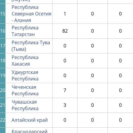
Республика
15
Северная Осетия
1
0
0
- Алания
Республика
16
82
0
0
Татарстан
Республика Тува
17
0
0
0
(Тыва)
Республика
18
0
0
0
Хакасия
Удмуртская
19
0
0
0
Республика
Чеченская
20
7
0
0
Республика
Чувашская
21
3
0
0
Республика
22
Алтайский край
0
0
0
Краснодарский