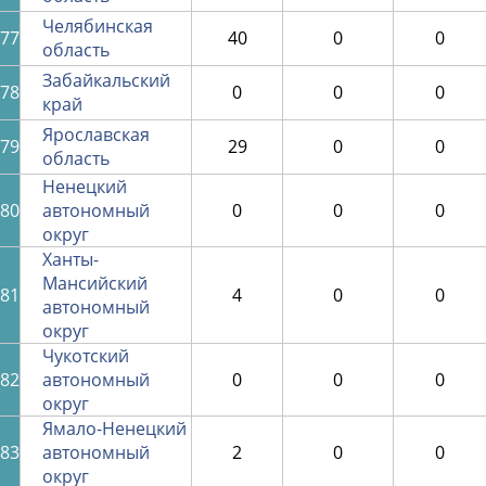
Челябинская
77
40
0
0
область
Забайкальский
78
0
0
0
край
Ярославская
79
29
0
0
область
Ненецкий
80
автономный
0
0
0
округ
Ханты-
Мансийский
81
4
0
0
автономный
округ
Чукотский
82
автономный
0
0
0
округ
Ямало-Ненецкий
83
автономный
2
0
0
округ