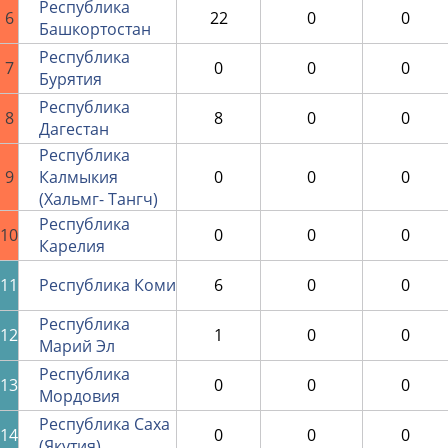
Республика
6
22
0
0
Башкортостан
Республика
7
0
0
0
Бурятия
Республика
8
8
0
0
Дагестан
Республика
9
Калмыкия
0
0
0
(Хальмг- Тангч)
Республика
10
0
0
0
Карелия
11
Республика Коми
6
0
0
Республика
12
1
0
0
Марий Эл
Республика
13
0
0
0
Мордовия
Республика Саха
14
0
0
0
(Якутия)