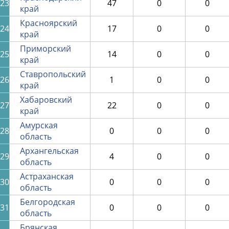
23
47
0
0
край
Красноярский
24
17
0
0
край
Приморский
25
14
0
0
край
Ставропольский
26
1
0
0
край
Хабаровский
27
22
0
0
край
Амурская
28
0
0
0
область
Архангельская
29
4
0
0
область
Астраханская
30
0
0
0
область
Белгородская
31
0
0
0
область
Брянская