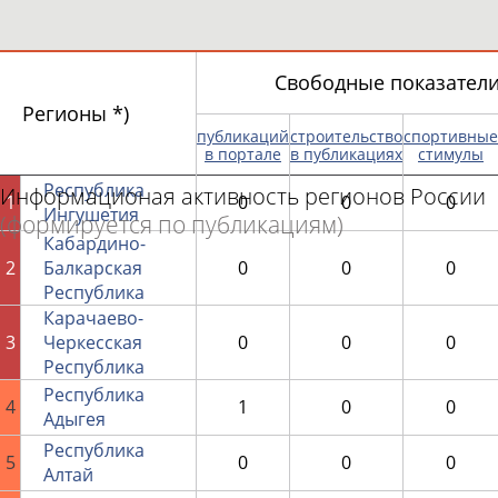
Свободные показатели 
Регионы *)
публикаций
строительство
спортивные
в портале
в публикациях
стимулы
Республика
Информационая активность регионов России
1
0
0
0
Ингушетия
(формируется по публикациям)
Кабардино-
2
Балкарская
0
0
0
Республика
Карачаево-
3
Черкесская
0
0
0
Республика
Республика
4
1
0
0
Адыгея
Республика
5
0
0
0
Алтай