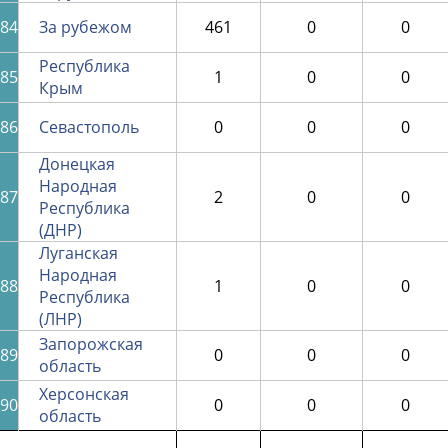
84
За рубежом
461
0
0
Республика
85
1
0
0
Крым
86
Севастополь
0
0
0
Донецкая
Народная
87
2
0
0
Республика
(ДНР)
Луганская
Народная
88
1
0
0
Республика
(ЛНР)
Запорожская
89
0
0
0
область
Херсонская
90
0
0
0
область