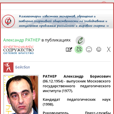
Александр РАТНЕР
в публикациях
7 августа 2026 года,
14:29
СПОРТСМЕНЫ, ТРЕНЕРЫ И СПЕЦИАЛИСТЫ
13181
персон
Расширенный поиск
Найдено:
РАТНЕР Александр Борисович
(06.12.1954) - выпускник Московского
государственного педагогического
Бейсбол
института (1977).
Кандидат педагогических наук
(1998).
Аслаудин
Елена
Мария
Юлия
АБАЕВ
АБАИМОВА
АБАКУМОВА
АБАЛАКИНА
Руководитель Пресс-службы