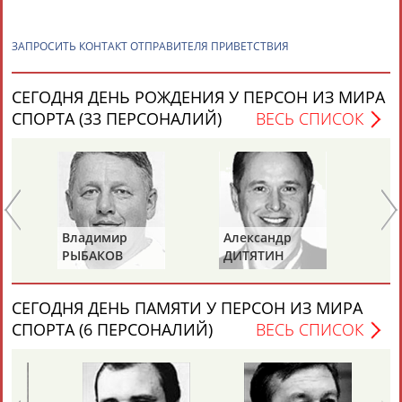
ЕЩЁ ПЕРСОНЫ
ЗАПРОСИТЬ КОНТАКТ ОТПРАВИТЕЛЯ ПРИВЕТСТВИЯ
24 персон из 13181
СЕГОДНЯ ДЕНЬ РОЖДЕНИЯ У ПЕРСОН ИЗ МИРА
СПОРТА (33 ПЕРСОНАЛИЙ)
ВЕСЬ СПИСОК
ТАБЛО АКТИВНОСТИ
ЦЕЛИ ПРОЕКТА
КОНТАКТЫ
НАШИ КНОПКИ
РЕКЛАМА
Владимир
Александр
Ла
РЫБАКОВ
ДИТЯТИН
КА
Вопросы сотрудничества и совместной деятельности
inform@infosport.ru
СЕГОДНЯ ДЕНЬ ПАМЯТИ У ПЕРСОН ИЗ МИРА
Адресов в новостной рассылке: 996
СПОРТА (6 ПЕРСОНАЛИЙ)
ВЕСЬ СПИСОК
Подпишись
©
Стадион, 1998-2026