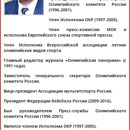
Олимпийского комитета России
(1996-2001).
Член Исполкома ОКР (1997-2005).
Дмитрий
Тамилла
Рамазан
Ростом
Член пресс-комиссии МОК и
АБАРЕНОВ
АБАСОВА
АБАЧАРАЕВ
АБАШИДЗЕ
исполкома Европейского союза спортивной прессы.
Член Исполкома Всероссийской ассоциации летних
олимпийских видов спорта.
Флюра
Татьяна
Акжана
Артур
Главный редактор журнала «Олимпийская панорама» (с
АББАТЕ-
АББЯСОВА
АБДИКАРИМОВА
АБДРАХМАНОВ
1991 года).
БУЛАТОВА
Заместитель генерального секретаря Олимпийского
комитета России.
Вице-президент Ассоциации мультитспорта России.
Президент Федерации бейсбола России (2009-2016).
Был руководителем Пресс-службы Олимпийского
комитета России (1996-2001).
Являлся членом Исполкома ОКР (1997-2005).