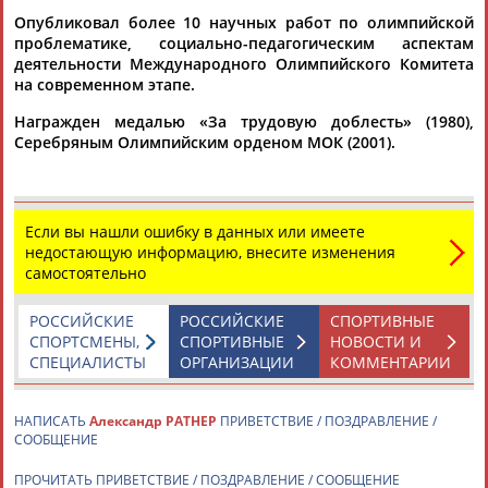
Опубликовал более 10 научных работ по олимпийской
проблематике, социально-педагогическим аспектам
деятельности Международного Олимпийского Комитета
на современном этапе.
Награжден медалью «За трудовую доблесть» (1980),
Серебряным Олимпийским орденом МОК (2001).
Каримжан
Аделя
Андрей
Герман
АБДРАХМАНОВ
АБДРАХМАНОВА
АБДУВАЛИЕВ
АБДУЛАЕВ
Если вы нашли ошибку в данных или имеете
недостающую информацию, внесите изменения
самостоятельно
Рамазан
Тагир
Камиль
Загалав
АБДУЛАЕВ
АБДУЛАЕВ
АБДУЛАЗИЗОВ
АБДУЛБЕКОВ
РОССИЙСКИЕ
РОССИЙСКИЕ
СПОРТИВНЫЕ
СПОРТСМЕНЫ,
СПОРТИВНЫЕ
НОВОСТИ И
СПЕЦИАЛИСТЫ
ОРГАНИЗАЦИИ
КОММЕНТАРИИ
Камалудин
Абдула
Магомед
Назир
НАПИСАТЬ
Александр РАТНЕР
ПРИВЕТСТВИЕ / ПОЗДРАВЛЕНИЕ /
АБДУЛДАУДОВ
АБДУЛЖАЛИЛОВ
АБДУЛКАГИРОВ
АБДУЛЛАЕВ
СООБЩЕНИЕ
ПРОЧИТАТЬ ПРИВЕТСТВИЕ / ПОЗДРАВЛЕНИЕ / СООБЩЕНИЕ