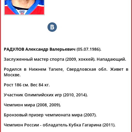
Дмитрий
Тамилла
Рамазан
Ростом
АБАРЕНОВ
АБАСОВА
АБАЧАРАЕВ
АБАШИДЗЕ
РАДУЛОВ Александр Валерьевич
(05.07.1986).
Заслуженный мастер спорта (2009, хоккей). Нападающий.
Флюра
Татьяна
Акжана
Артур
АББАТЕ-
АББЯСОВА
АБДИКАРИМОВА
АБДРАХМАНОВ
Родился в Нижнем Тагиле, Свердловская обл. Живет в
БУЛАТОВА
Москве.
Рост 186 см. Вес 84 кг.
Участник Олимпийских игр (2010, 2014).
Чемпион мира (2008, 2009).
Бронзовый призер чемпионата мира (2007).
Чемпион России - обладатель Кубка Гагарина (2011).