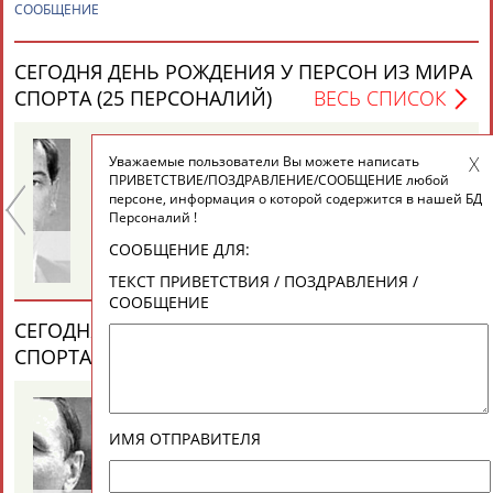
ЕЩЁ ПЕРСОНЫ
СООБЩЕНИЕ
СЕГОДНЯ ДЕНЬ РОЖДЕНИЯ У ПЕРСОН ИЗ МИРА
24 персон из 13181
СПОРТА (25 ПЕРСОНАЛИЙ)
ВЕСЬ СПИСОК
Уважаемые пользователи Вы можете написать
ТАБЛО АКТИВНОСТИ
ПРИВЕТСТВИЕ/ПОЗДРАВЛЕНИЕ/СООБЩЕНИЕ любой
персоне, информация о которой содержится в нашей БД
Персоналий !
ЦЕЛИ ПРОЕКТА
КОНТАКТЫ
НАШИ КНОПКИ
РЕКЛАМА
Михаил
Павел
Ал
СООБЩЕНИЕ ДЛЯ:
НАСТЕНКО
МЕЛЬНИКОВ
РА
ТЕКСТ ПРИВЕТСТВИЯ / ПОЗДРАВЛЕНИЯ /
СООБЩЕНИЕ
СЕГОДНЯ ДЕНЬ ПАМЯТИ У ПЕРСОН ИЗ МИРА
СПОРТА (4 ПЕРСОНАЛИЙ)
ВЕСЬ СПИСОК
Вопросы сотрудничества и совместной деятельности
inform@infosport.ru
Адресов в новостной рассылке: 996
Подпишись
ИМЯ ОТПРАВИТЕЛЯ
©
Стадион, 1998-2026