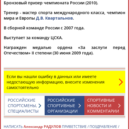
Бронзовый призер чемпионата России (2010).
Тренер - мастер спорта международного класса, чемпион
мира и Европы
Д.В. Квартальнов
.
В сборной команде России с 2007 года.
Выступает за команду ЦСКА.
Каримжан
Аделя
Андрей
Герман
АБДРАХМАНОВ
АБДРАХМАНОВА
АБДУВАЛИЕВ
АБДУЛАЕВ
Награжден медалью ордена «За заслуги перед
Отечеством» II степени (30 июня 2009 года).
Рамазан
Тагир
Камиль
Загалав
Если вы нашли ошибку в данных или имеете
АБДУЛАЕВ
АБДУЛАЕВ
АБДУЛАЗИЗОВ
АБДУЛБЕКОВ
недостающую информацию, внесите изменения
самостоятельно
РОССИЙСКИЕ
РОССИЙСКИЕ
СПОРТИВНЫЕ
СПОРТСМЕНЫ,
СПОРТИВНЫЕ
НОВОСТИ И
Камалудин
Абдула
Магомед
Назир
СПЕЦИАЛИСТЫ
ОРГАНИЗАЦИИ
КОММЕНТАРИИ
АБДУЛДАУДОВ
АБДУЛЖАЛИЛОВ
АБДУЛКАГИРОВ
АБДУЛЛАЕВ
НАПИСАТЬ
Александр РАДУЛОВ
ПРИВЕТСТВИЕ / ПОЗДРАВЛЕНИЕ /