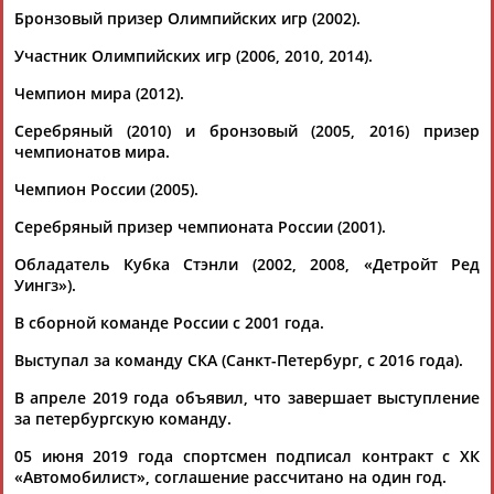
Бронзовый призер Олимпийских игр (2002).
Участник Олимпийских игр (2006, 2010, 2014).
Чемпион мира (2012).
Серебряный (2010) и бронзовый (2005, 2016) призер
чемпионатов мира.
Каримжан
Аделя
Андрей
Герман
АБДРАХМАНОВ
АБДРАХМАНОВА
АБДУВАЛИЕВ
АБДУЛАЕВ
Чемпион России (2005).
Серебряный призер чемпионата России (2001).
Обладатель Кубка Стэнли (2002, 2008, «Детройт Ред
Уингз»).
Рамазан
Тагир
Камиль
Загалав
АБДУЛАЕВ
АБДУЛАЕВ
АБДУЛАЗИЗОВ
АБДУЛБЕКОВ
В сборной команде России с 2001 года.
Выступал за команду СКА (Санкт-Петербург, с 2016 года).
В апреле 2019 года объявил, что завершает выступление
Камалудин
Абдула
Магомед
Назир
за петербургскую команду.
АБДУЛДАУДОВ
АБДУЛЖАЛИЛОВ
АБДУЛКАГИРОВ
АБДУЛЛАЕВ
05 июня 2019 года спортсмен подписал контракт с ХК
«Автомобилист», соглашение рассчитано на один год.