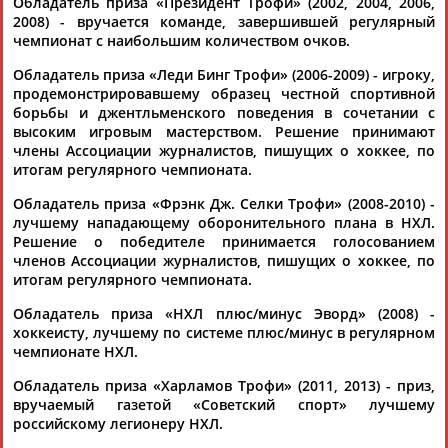
Обладатель приза «Президент Трофи» (2002, 2004, 2006,
Разработка и поддержка ООО НАИТ «Стадион»
2008) - вручается команде, завершившей регулярный
чемпионат с наибольшим количеством очков.
Обладатель приза «Леди Бинг Трофи» (2006-2009) - игроку,
продемонстрировавшему образец честной спортивной
борьбы и джентльменского поведения в сочетании с
высоким игровым мастерством. Решение принимают
члены Ассоциации журналистов, пишущих о хоккее, по
итогам регулярного чемпионата.
Обладатель приза «Фрэнк Дж. Селки Трофи» (2008-2010) -
лучшему нападающему оборонительного плана в НХЛ.
Решение о победителе принимается голосованием
членов Ассоциации журналистов, пишущих о хоккее, по
итогам регулярного чемпионата.
Обладатель приза «НХЛ плюс/минус Эворд» (2008) -
хоккеисту, лучшему по системе плюс/минус в регулярном
чемпионате НХЛ.
Обладатель приза «Харламов Трофи» (2011, 2013) - приз,
вручаемый газетой «Советский спорт» лучшему
российскому легионеру НХЛ.