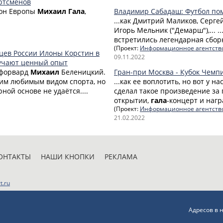
ортсменов
ион Европы
Михаил
Гала
,
Владимир Сабадаш: Футбол пом
...как Дмитрий Маликов, Серг
Игорь Мельник ("Демарш"),... .
встретились легендарная сборн
(Проект:
Информационное агентств
цев России Илоны Корстин в
09.11.2022
лучают ценный опыт
 форвард
Михаил
Беленицкий.
Гран-при Москва - Кубок Чем
моим любимым видом спорта, но
...как ее воплотить, но вот у 
ной основе не удаётся....
сделал такое произведение за 
открытии,
гала
-концерт и нагр
(Проект:
Информационное агентств
21.02.2022
ОНТАКТЫ
НАШИ КНОПКИ
РЕКЛАМА
t.ru
Адресов в 