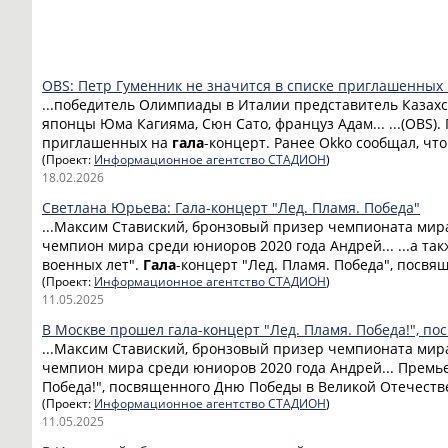
OBS: Петр Гуменник не значится в списке приглашенных 
...победитель Олимпиады в Италии представитель Казах
японцы Юма Кагияма, Сюн Сато, француз Адам... ...(OBS).
приглашенных на
гала
-концерт. Ранее Okko сообщал, что
(Проект:
Информационное агентство СТАДИОН
)
18.02.2026
Светлана Юрьева: Гала-концерт "Лед. Пламя. Победа"
...Максим Ставиский, бронзовый призер чемпионата мир
чемпион мира среди юниоров 2020 года Андрей... ...а т
военных лет".
Гала
-концерт "Лед. Пламя. Победа", посвя
(Проект:
Информационное агентство СТАДИОН
)
11.05.2025
В Москве прошел гала-концерт "Лед. Пламя. Победа!", 
...Максим Ставиский, бронзовый призер чемпионата мир
чемпион мира среди юниоров 2020 года Андрей... Прем
Победа!", посвященного Дню Победы в Великой Отечестве
(Проект:
Информационное агентство СТАДИОН
)
11.05.2025