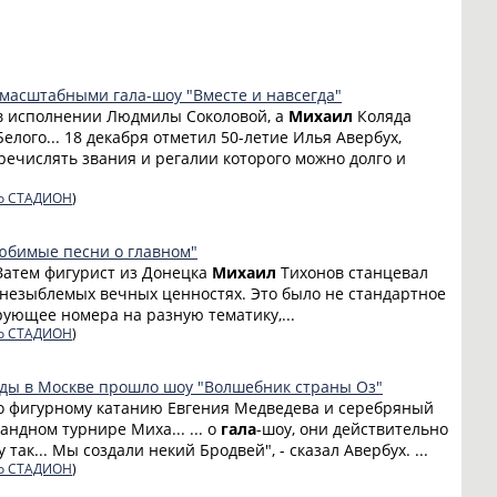
масштабными гала-шоу "Вместе и навсегда"
 в исполнении Людмилы Соколовой, а
Михаил
Коляда
елого... 18 декабря отметил 50-летие Илья Авербух,
речислять звания и регалии которого можно долго и
о СТАДИОН
)
юбимые песни о главном"
 Затем фигурист из Донецка
Михаил
Тихонов станцевал
о незыблемых вечных ценностях. Это было не стандартное
рующее номера на разную тематику,...
о СТАДИОН
)
яды в Москве прошло шоу "Волшебник страны Оз"
о фигурному катанию Евгения Медведева и серебряный
ндном турнире Миха... ... о
гала
-шоу, они действительно
 так... Мы создали некий Бродвей", - сказал Авербух. ...
о СТАДИОН
)