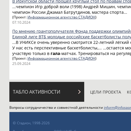
В Иркутской области прошел круглый стол по правам сп
...чемпион Игр доброй воли (1998) Андрей Мишин, чемп
чемпион России Джамал Батрутдинов, мастера спорта...
(Проект:
Информационное агентство СТАДИОН
)
07.10.2024
По мнению грантополучателя Фонда поддержки олимпий
Единой лиге ВТБ молодые российские баскетболисты по
...В УНИКСе очень уверенно смотрится 22-летний лёгкий
У нас есть перспективные баскетболисты,... ...остается 
участвую только в
гала
-матчах. Тренироваться на регуляр
(Проект:
Информационное агентство СТАДИОН
)
25.09.2024
ТАБЛО АКТИВНОСТИ
ЦЕЛИ ПРОЕКТА
К
Вопросы сотрудничества и совместной деятельности
inform@infospor
©
Стадион, 1998-2026