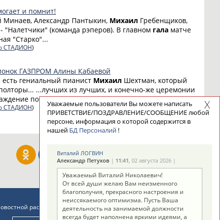
огает и помнит!
ей Минаев, Александр Пантыкин,
Михаил
Гребенщиков,
..- "Налетчики" (команда рэперов). В главном
гала
матче
ая "Старко"...
о СТАДИОН
)
пионок ГАЗПРОМ Алины Кабаевой
нас есть гениальный пианист
Михаил
Шехтман, который
полторы... ...лучших из лучших, и конечно-же церемонии
аждение победителей – таков праздник...
Уважаемые пользователи Вы можете написать
о СТАДИОН
)
ПРИВЕТСТВИЕ/ПОЗДРАВЛЕНИЕ/СООБЩЕНИЕ любой
персоне, информация о которой содержится в
нашей
БД Персоналий
!
Виталий ЛОГВИН
Александр Петухов
|
11:41
, 02 августа 2026 |
Уважаемый Виталий Николаевич!
От всей души желаю Вам неизменного
благополучия, прекрасного настроения и
неиссякаемого оптимизма. Пусть Ваша
новостной рассылке: 996
деятельность на занимаемой должности
всегда будет наполнена яркими идеями, а