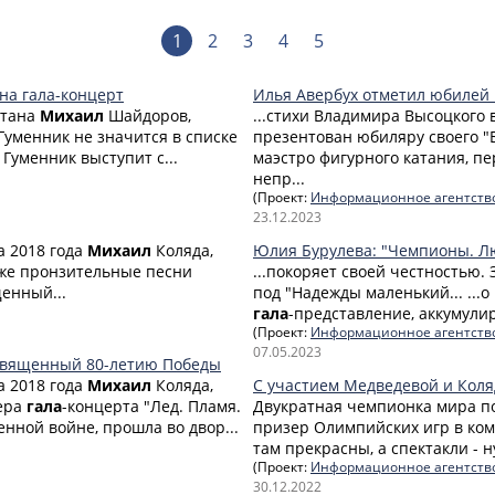
1
2
3
4
5
на гала-концерт
Илья Авербух отметил юбилей 
стана
Михаил
Шайдоров,
...стихи Владимира Высоцкого
 Гуменник не значится в списке
презентован юбиляру своего "Б
 Гуменник выступит с...
маэстро фигурного катания, пе
непр...
(Проект:
Информационное агентств
23.12.2023
а 2018 года
Михаил
Коляда,
Юлия Бурулева: "Чемпионы. Л
акже пронзительные песни
...покоряет своей честностью.
щенный...
под "Надежды маленький... ...
гала
-представление, аккумули
(Проект:
Информационное агентств
07.05.2023
посвященный 80-летию Победы
а 2018 года
Михаил
Коляда,
С участием Медведевой и Кол
ьера
гала
-концерта "Лед. Пламя.
Двукратная чемпионка мира п
нной войне, прошла во двор...
призер Олимпийских игр в кома
там прекрасны, а спектакли - ну
(Проект:
Информационное агентств
30.12.2022