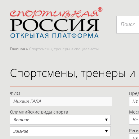
Главная »
Спортсмены, тренеры и специалисты
Спортсмены, тренеры и
ФИО
Пред
Не
Олимпийские виды спорта
Мес
Летние
Не
Рег
Зимние
Не