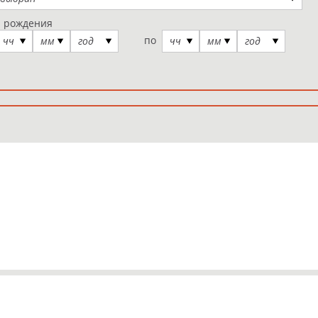
а рождения
по
чч
мм
год
чч
мм
год