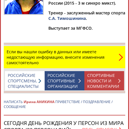
АНИКИНА
России (2015 - 3 м синхро микст).
Тренер - заслуженный мастер спорта
С.А. Тимошинина
.
Ваш запрос: "Ирина АНИКИНА"
Выступает за МГФСО.
Документы 1-2 из 2 найденных уникальных документов
Универсиада-2015. Прыжки в воду. Женщины. Трамплин 1м.
Финал (прямая видеотрансляция)
Если вы нашли ошибку в данных или имеете
...рамплина. Россию в этом виде программы представят
недостающую информацию, внесите изменения
Дарья Говор и
Ирина
Аникина
. Начало в 7:15 московского
самостоятельно
времени. ...
(Проект:
Информационное агентство СТАДИОН
)
04.07.2015
РОССИЙСКИЕ
РОССИЙСКИЕ
СПОРТИВНЫЕ
СПОРТСМЕНЫ,
СПОРТИВНЫЕ
НОВОСТИ И
Сегодня на Универсиаде-2015 будет разыграно 11
СПЕЦИАЛИСТЫ
ОРГАНИЗАЦИИ
КОММЕНТАРИИ
комплектов медалей. Расписание
...у мужчин - с 3-метрового. Россию представят Дарья Говор,
Ирина
Аникина
, Александр Кандрашин, Вячеслав
НАПИСАТЬ
Ирина АНИКИНА
ПРИВЕТСТВИЕ / ПОЗДРАВЛЕНИЕ /
Новоселов и...
СООБЩЕНИЕ
(Проект:
Информационное агентство СТАДИОН
)
04.07.2015
СЕГОДНЯ ДЕНЬ РОЖДЕНИЯ У ПЕРСОН ИЗ МИРА