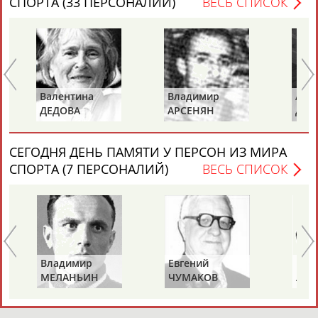
СПОРТА (33 ПЕРСОНАЛИЙ)
ВЕСЬ СПИСОК
ТАБЛО АКТИВНОСТИ
Владимир
Альберт
ЦЕЛИ ПРОЕКТА
КОНТАКТЫ
НАШИ КНОПКИ
РЕКЛАМА
АРСЕНЯН
ДЕМИН
СЕГОДНЯ ДЕНЬ ПАМЯТИ У ПЕРСОН ИЗ МИРА
СПОРТА (7 ПЕРСОНАЛИЙ)
ВЕСЬ СПИСОК
Вопросы сотрудничества и совместной деятельности
inform@infosport.ru
Адресов в новостной рассылке: 997
Подпишись
©
Стадион, 1998-2026
Евгений
Владимир
ЧУМАКОВ
ЛЕВАНДО
Разработка и поддержка ООО НАИТ «Стадион»