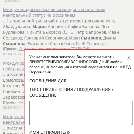
18.04.2024
Международный союз велосипедистов присвоил
нейтральный статус 48 россиянам
...1 апреля нейтральный статус имеют россияне Инна
Абайдуллина,
Мария
Аверина, София Балаева, Яна
Бурлакова, Никита Быковский,... ...Петр Сапронов, Иван
Селедков, Григорий Скорняков, Иван
Смирнов
, Диана
Смирнова
, Елизавета Солозобова, Глеб Сырица,...
(Проект:
Информационное агентство СТАДИОН
)
01.04.2024
Уважаемые пользователи Вы можете написать
ПРИВЕТСТВИЕ/ПОЗДРАВЛЕНИЕ/СООБЩЕНИЕ любой
Международный союз велосипедистов позволил выступать в
персоне, информация о которой содержится в нашей БД
нейтральном статусе 45 россиянам
Персоналий !
...россияне Глеб Сырица, Алексей Медведев, Дарья
Ермолова, Тамара Дронова, Алена Иванченко, Даниил
СООБЩЕНИЕ ДЛЯ:
Казаков, Влас Шичкин,... ...Мальнев, Вячеслав Иванов, Илья
ТЕКСТ ПРИВЕТСТВИЯ / ПОЗДРАВЛЕНИЯ /
Савекин, Илья Щегольков, Иван
Смирнов
, Даниил
СООБЩЕНИЕ
Зараковский, Иван Селедков,
Марк
Крючков, Егор...
(Проект:
Информационное агентство СТАДИОН
)
02.02.2024
Международный союз велосипедистов (UCI) присвоил
нейтральный статус 45 россиянам
...россияне Глеб Сырица, Алексей Медведев, Дарья
ИМЯ ОТПРАВИТЕЛЯ
Ермолова, Тамара Дронова, Алена Иванченко, Даниил