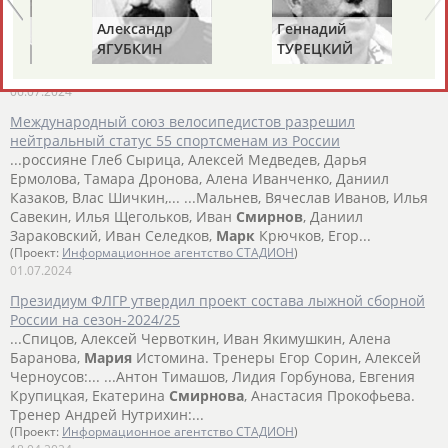
Медведев, Алина Баркова,... ...Кулагин, Александр Минеев,
Александр
Геннадий
Иван Новожилов, Александра
Смирнова
, Михаил
ЯГУБКИН
ТУРЕЦКИЙ
Снанговский, Дмитрий Валуев, Яна Васильева,...
(Проект:
Информационное агентство СТАДИОН
)
06.07.2024
Международный союз велосипедистов разрешил
нейтральный статус 55 спортсменам из России
...россияне Глеб Сырица, Алексей Медведев, Дарья
Ермолова, Тамара Дронова, Алена Иванченко, Даниил
Казаков, Влас Шичкин,... ...Мальнев, Вячеслав Иванов, Илья
Савекин, Илья Щегольков, Иван
Смирнов
, Даниил
Зараковский, Иван Селедков,
Марк
Крючков, Егор...
(Проект:
Информационное агентство СТАДИОН
)
01.07.2024
Президиум ФЛГР утвердил проект состава лыжной сборной
России на сезон-2024/25
...Спицов, Алексей Червоткин, Иван Якимушкин, Алена
Баранова,
Мария
Истомина. Тренеры Егор Сорин, Алексей
Черноусов:... ...Антон Тимашов, Лидия Горбунова, Евгения
Крупицкая, Екатерина
Смирнова
, Анастасия Прокофьева.
Тренер Андрей Нутрихин:...
(Проект:
Информационное агентство СТАДИОН
)