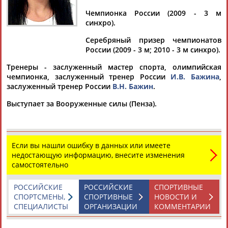
СМИРНОВА
СМИРНОВА
Чемпионка России (2009 - 3 м
синхро).
Ваш запрос: "Мария СМИРНОВА"
Серебряный призер чемпионатов
России (2009 - 3 м; 2010 - 3 м синхро).
Документы 1-10 из 105 найденных уникальных документов
Тренеры - заслуженный мастер спорта, олимпийская
1
2
3
4
...
9
10
11
чемпионка, заслуженный тренер России
И.В. Бажина
,
заслуженный тренер России
В.Н. Бажин
.
Наталья Малышева стала чемпионкой России по борьбе
Выступает за Вооруженные силы (Пенза).
... кг), Елизавета Петлякова (до 68 кг), Ксения Бурлакова (до
72 кг) и
Мария
Силина (до 76 кг). Турнир проходил 26-27
июня. ... ...России. Золотые медали также завоевали
Елизавета
Смирнова
(весовая категория до 50 кг), Екатерина
Если вы нашли ошибку в данных или имеете
Вербина (до...
недостающую информацию, внесите изменения
(Проект:
Информационное агентство СТАДИОН
)
самостоятельно
27.06.2026
Скончался заслуженный тренер СССР по фигурному катанию
РОССИЙСКИЕ
РОССИЙСКИЕ
СПОРТИВНЫЕ
Виктор Кудрявцев
СПОРТСМЕНЫ,
СПОРТИВНЫЕ
НОВОСТИ И
...анова, первая российская чемпионка мира в женском
СПЕЦИАЛИСТЫ
ОРГАНИЗАЦИИ
КОММЕНТАРИИ
одиночном катании, трехкратная чемпионка Европы
Мария
Бутырская и другие. ... ...призеры Олимпийских игр - 1972 в