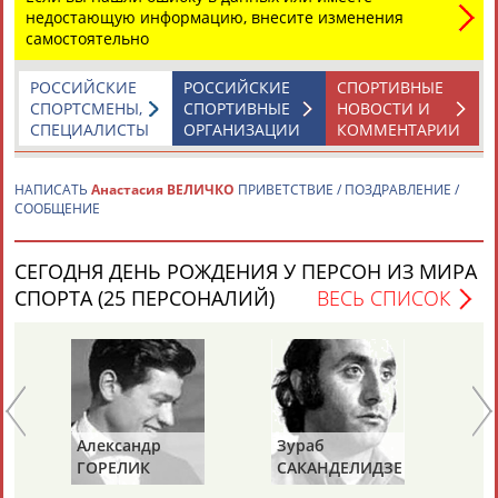
недостающую информацию, внесите изменения
самостоятельно
РОССИЙСКИЕ
РОССИЙСКИЕ
СПОРТИВНЫЕ
Вопросы сотрудничества и совместной деятельности
СПОРТСМЕНЫ,
СПОРТИВНЫЕ
НОВОСТИ И
inform@infosport.ru
СПЕЦИАЛИСТЫ
ОРГАНИЗАЦИИ
КОММЕНТАРИИ
Адресов в новостной рассылке: 996
Подпишись
НАПИСАТЬ
Анастасия ВЕЛИЧКО
ПРИВЕТСТВИЕ / ПОЗДРАВЛЕНИЕ /
СООБЩЕНИЕ
©
Стадион, 1998-2026
Разработка и поддержка ООО НАИТ «Стадион»
СЕГОДНЯ ДЕНЬ РОЖДЕНИЯ У ПЕРСОН ИЗ МИРА
СПОРТА (25 ПЕРСОНАЛИЙ)
ВЕСЬ СПИСОК
Александр
Зураб
Ол
ГОРЕЛИК
САКАНДЕЛИДЗЕ
КН