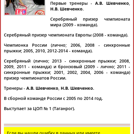
ВЕЛИЧКО
Первые тренеры -
А.В. Шевченко
,
Н.В. Шевченко
.
Серебряный призер чемпионата
Ваш запрос: "Анастасия ВЕЛИЧКО"
мира (2009 - команда).
Документы 1-1 из 1 найденных уникальных документов
Серебряный призер чемпионата Европы (2008 - команда).
В Софии стартует чемпионат мира по прыжкам на батуте
Чемпионка России (лично; 2006, 2008 - синхронные
...у мужчин, Виктория Воронина, Ирина Кундиус, Анна
прыжки; 2005, 2010, 2012-2014 - команда).
Корнетская,
Анастасия
Величко
и Яна Павлова - у женщин.
Серебряный (лично; 2013 - синхронные прыжки; 2008,
На акробатической...
2009, 2011 - команда) и бронзовый (2009 - лично; 2011 -
(Проект:
Информационное агентство СТАДИОН
)
07.11.2013
синхронные прыжки; 2001, 2002, 2004, 2006 - команда)
призер чемпионатов России.
Тренеры -
А.В. Шевченко
,
Н.В. Шевченко
.
В сборной команде России с 2005 по 2014 год.
Выступает за ЦОП № 1 (Таганрог).
ТАБЛО АКТИВНОСТИ
ЦЕЛИ ПРОЕКТА
КОНТАКТЫ
НАШИ КНОПКИ
РЕКЛАМА
Если вы нашли ошибку в данных или имеете