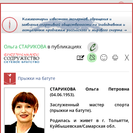
Ольга СТАРИКОВА
в публикациях
9 августа 2026 года,
08:18
СПОРТСМЕНЫ, ТРЕНЕРЫ И СПЕЦИАЛИСТЫ
СТАРИКОВА Ольга Петровна
1
персона
Расширенный поиск
Найдено:
(04.06.1953).
Прыжки на батуте
Заслуженный мастер спорта
(прыжки на батуте).
Родилась и живет в г. Тольятти,
Куйбышевская/Самарская обл.
Ольга