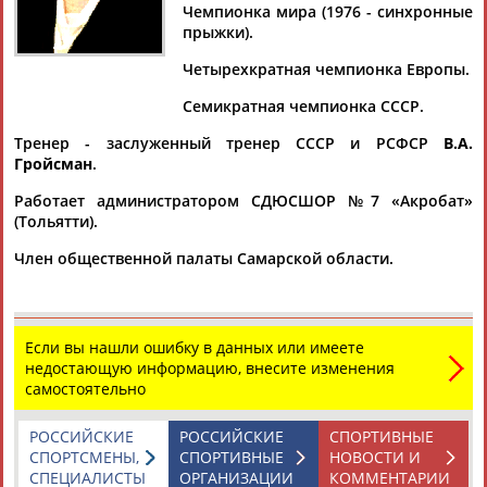
СТАРИКОВА
Чемпионка мира (1976 - синхронные
прыжки).
Четырехкратная чемпионка Европы.
Ваш запрос: "Ольга СТАРИКОВА"
Семикратная чемпионка СССР.
Документы 1-3 из 3 найденных уникальных документов
Тренер - заслуженный тренер СССР и РСФСР
В.А.
Победный отзвук сорок пятого
Гройсман
.
...Волкова отвечу на эти вопросы. Это Надежда
Работает администратором СДЮСШОР №7 «Акробат»
Маслобойщикова,
Ольга
Старикова
, Андрей Юдин. Все они
(Тольятти).
представители...
(Проект:
Информационное агентство СТАДИОН
)
Член общественной палаты Самарской области.
24.04.2019
Чемпионат мира по прыжкам на батуте стартует в Санкт-
Петербурге
...Светлана Левина и Евгений Янес в индивидуальных
Если вы нашли ошибку в данных или имеете
прыжках, Янес / Евгений Яковенко и Левина /
Ольга
недостающую информацию, внесите изменения
Старикова
- в синхронных. ...
самостоятельно
(Проект:
Информационное агентство СТАДИОН
)
07.11.2018
РОССИЙСКИЕ
РОССИЙСКИЕ
СПОРТИВНЫЕ
Сегодня в Болгарии стартует чемпионат мира по прыжкам
СПОРТСМЕНЫ,
СПОРТИВНЫЕ
НОВОСТИ И
на батуте. Состав сборной России
СПЕЦИАЛИСТЫ
ОРГАНИЗАЦИИ
КОММЕНТАРИИ