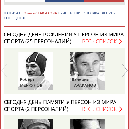
...прыжках, Янес/Евгений Яковенко и Левина/
Ольга
Старикова
- в синхронных. В 2018 году чемпионат мира
примет Санкт- Петербург. ...
НАПИСАТЬ
Ольга СТАРИКОВА
ПРИВЕТСТВИЕ / ПОЗДРАВЛЕНИЕ /
(Проект:
Информационное агентство СТАДИОН
)
СООБЩЕНИЕ
09.11.2017
СЕГОДНЯ ДЕНЬ РОЖДЕНИЯ У ПЕРСОН ИЗ МИРА
СПОРТА (25 ПЕРСОНАЛИЙ)
ВЕСЬ СПИСОК
ТАБЛО АКТИВНОСТИ
ЦЕЛИ ПРОЕКТА
КОНТАКТЫ
НАШИ КНОПКИ
РЕКЛАМА
Роберт
Валерий
Ал
МЕРКУЛОВ
ТАРАКАНОВ
ГО
СЕГОДНЯ ДЕНЬ ПАМЯТИ У ПЕРСОН ИЗ МИРА
СПОРТА (2 ПЕРСОНАЛИЙ)
ВЕСЬ СПИСОК
Вопросы сотрудничества и совместной деятельности
inform@infosport.ru
Адресов в новостной рассылке: 996
Подпишись