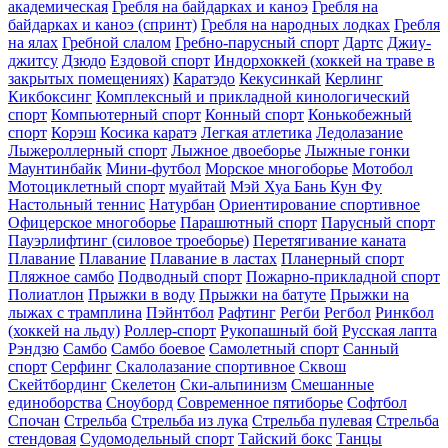
академическая
Гребля на байдарках и каноэ
Гребля на
байдарках и каноэ (спринт)
Гребля на народных лодках
Гребля
на ялах
Гребной слалом
Гребно-парусный спорт
Дартс
Джиу-
джитсу
Дзюдо
Ездовой спорт
Индорхоккей (хоккей на траве в
закрытых помещениях)
Каратэдо
Кекусинкай
Керлинг
Кикбоксинг
Комплексный и прикладной кинологический
спорт
Компьютерный спорт
Конный спорт
Конькобежный
спорт
Корэш
Косика каратэ
Легкая атлетика
Ледолазание
Лыжероллерный спорт
Лыжное двоеборье
Лыжные гонки
Маунтинбайк
Мини-футбол
Морское многоборье
Мотобол
Мотоциклетный спорт
муайтай
Мэй Хуа Бань Кун Фу
Настольный теннис
Натурбан
Ориентирование cпортивное
Офицерское многоборье
Парашютный спорт
Парусный спорт
Пауэрлифтинг (силовое троеборье)
Перетягивание каната
Плавание
Плавание
Плавание в ластах
Планерный спорт
Пляжное самбо
Подводный спорт
Пожарно-прикладной спорт
Полиатлон
Прыжки в воду
Прыжки на батуте
Прыжки на
лыжах с трамплина
Пэйнтбол
Рафтинг
Регби
Регбол
Ринкбол
(хоккей на льду)
Роллер-спорт
Рукопашный бой
Русская лапта
Рэндзю
Самбо
Самбо боевое
Самолетный спорт
Санный
спорт
Серфинг
Скалолазание спортивное
Сквош
Скейтбординг
Скелетон
Ски-альпинизм
Смешанные
единоборства
Сноуборд
Современное пятиборье
Софтбол
Спочан
Стрельба
Стрельба из лука
Стрельба пулевая
Стрельба
стендовая
Судомодельный спорт
Тайский бокс
Танцы