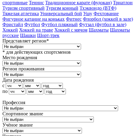
спортивные
Теннис
Традиционное карате (фудокан)
Триатлон
Туризм cпортивный
Туризм конный
Тхэквондо (ВТФ)
Тяжелая атлетика
Универсальный бой
Ушу
Фехтование
Фигурное катание на коньках
Фитнес
Флорбол (хоккей в зале)
Фристайл
Футбол
Футбол пляжный
Футзал (футбол в зале)
Хоккей
Хоккей на траве
Хоккей с мячом
Шахматы
Шахматы
русские
Шашки
Шорт-трек
Представляет регион*
* для действующих спортсменов
Место рождения
Регион проживания
Дата рождения
с
по
Профессия
Спортивное звание
Учёное звание