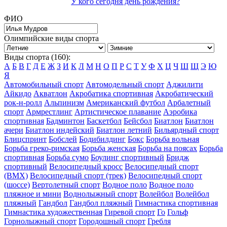
У кого сегодня день рождения?
ФИО
Олимпийские виды спорта
Виды спорта (160):
А
Б
В
Г
Д
Е
Ж
З
И
К
Л
М
Н
О
П
Р
С
Т
У
Ф
Х
Ц
Ч
Ш
Щ
Э
Ю
Я
Автомобильный спорт
Автомодельный спорт
Аджилити
Айкидо
Акватлон
Акробатика спортивная
Акробатический
рок-н-ролл
Альпинизм
Американский футбол
Арбалетный
спорт
Армрестлинг
Артистическое плавание
Аэробика
спортивная
Бадминтон
Баскетбол
Бейсбол
Биатлон
Биатлон
ачери
Биатлон индейский
Биатлон летний
Бильярдный спорт
Блицспринт
Бобслей
Бодибилдинг
Бокс
Борьба вольная
Борьба греко-римская
Борьба женская
Борьба на поясах
Борьба
спортивная
Борьба сумо
Боулинг спортивный
Бридж
спортивный
Велосипедный кросс
Велосипедный спорт
(BMX)
Велосипедный спорт (трек)
Велосипедный спорт
(шоссе)
Вертолетный спорт
Водное поло
Водное поло
пляжное и мини
Воднолыжный спорт
Волейбол
Волейбол
пляжный
Гандбол
Гандбол пляжный
Гимнастика спортивная
Гимнастика художественная
Гиревой спорт
Го
Гольф
Горнолыжный спорт
Городошный спорт
Гребля