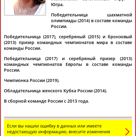
ГИРЯ
Югра.
Победительница шахматной
олимпиады (2014) в составе команды
Ваш запрос: "Ольга ГИРЯ"
России.
Документы 1-10 из 94 найденных уникальных документов
Победительница (2017), серебряный (2015) и бронзовый
(2013) призер командных чемпионатов мира в составе
1
2
3
4
...
8
9
10
команды России.
Победительница (2017) и серебряный призер (2013)
Шахматистки из России в третий раз выиграли командный
командных чемпионатов Европы в составе команды
чемпионат мира
России.
... Сборную России на турнире также представляли Анна
Шухман и
Ольга
Гиря
. Эта победа стала третьей для
Чемпионка России (2019).
сборной России....
(Проект:
Информационное агентство СТАДИОН
)
Обладательница женского Кубка России (2014).
23.11.2025
В сборной команде России с 2013 года.
Шахматистки из России одержали победу над сборной Перу
в матче пятого тура группового этапа командного
чемпионата мира
...3,5:0,5. Победы одержали Полина Шувалова, Лея
Если вы нашли ошибку в данных или имеете
Гарифуллина и
Ольга
Гиря
, вничью сыграла Анна Шухман.
недостающую информацию, внесите изменения
Российская команда...