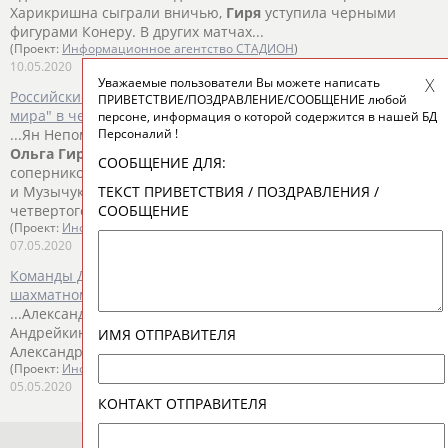
Харикришна сыграли вничью,
Гиря
уступила черными
фигурами Конеру. В других матчах...
(Проект:
Информационное агентство СТАДИОН
)
10.05.2020
Уважаемые пользователи Вы можете написать
Российские шахматисты обыграли сборную "остального
ПРИВЕТСТВИЕ/ПОЗДРАВЛЕНИЕ/СООБЩЕНИЕ любой
мира" в четвертом туре Кубка наций
персоне, информация о которой содержится в нашей БД
Персоналий !
...Ян Непомнящий, Владислав Артемьев, Сергей Карякин и
Ольга
Гиря
, капитан команды - Александр Мотылев. У
СООБЩЕНИЕ ДЛЯ:
соперников... ...соответственно. Партии Фируджа - Артемьев
ТЕКСТ ПРИВЕТСТВИЯ / ПОЗДРАВЛЕНИЯ /
и Музычук -
Гиря
завершились вничью. В других матчах
СООБЩЕНИЕ
четвертого тура...
(Проект:
Информационное агентство СТАДИОН
)
07.05.2020
Команды Дворковича и Каспарова поборются за победу в
шахматном онлайн-турнире Кубок наций
...Александра Горячкина. Запасными будут Дмитрий
Андрейкин и
Ольга
Гиря
. Капитаном команды станет
ИМЯ ОТПРАВИТЕЛЯ
Александр Мотылев. В...
(Проект:
Информационное агентство СТАДИОН
)
05.05.2020
КОНТАКТ ОТПРАВИТЕЛЯ