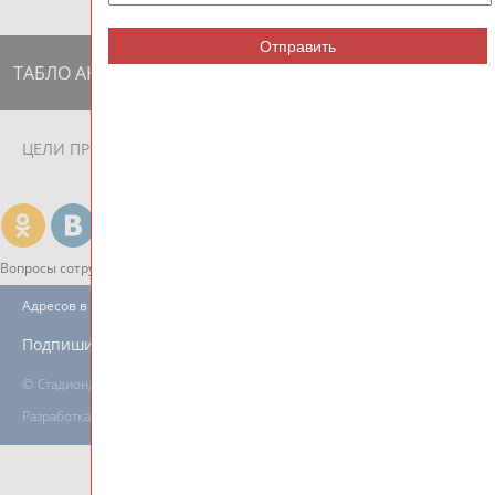
Отправить
ТАБЛО АКТИВНОСТИ
ЦЕЛИ ПРОЕКТА
КОНТАКТЫ
НАШИ КНОПКИ
РЕКЛАМА
Вопросы сотрудничества и совместной деятельности
inform@infosport.ru
Адресов в новостной рассылке: 996
Подпишись
©
Стадион, 1998-2026
Разработка и поддержка ООО НАИТ «Стадион»