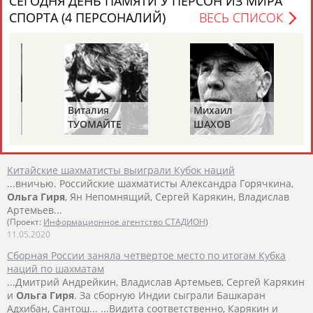
СЕГОДНЯ ДЕНЬ ПАМЯТИ У ПЕРСОН ИЗ МИРА
Шувалова,
Гиря
- Ковалевская, Жапова - Гунина. Турнир
СПОРТА (4 ПЕРСОНАЛИЙ)
ВЕСЬ СПИСОК
завершится 12...
(Проект:
Информационное агентство СТАДИОН
)
01.10.2025
Александра Костенюк и Валентина Гунина стали призёрами
женского чемпионата мира по блицу
...набрали россиянки Александра Горячкина, Екатерина
Виталия
Михаил
Лагно и
Ольга
Гиря
. Они вместе с тремя соперницами
ТУОМАЙТЕ
ШАХОВ
расположились...
(Проект:
Информационное агентство СТАДИОН
)
31.12.2021
Китайские шахматисты выиграли Кубок наций
...вничью. Российские шахматисты Александра Горячкина,
Ольга
Гиря
, Ян Непомнящий, Сергей Карякин, Владислав
Артемьев...
(Проект:
Информационное агентство СТАДИОН
)
11.05.2020
Сборная России заняла четвертое место по итогам Кубка
наций по шахматам
...Дмитрий Андрейкин, Владислав Артемьев, Сергей Карякин
и
Ольга
Гиря
. За сборную Индии сыграли Башкаран
Адхибан, Сантош... ...Видита соответственно, Карякин и