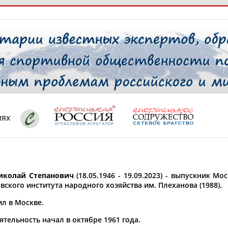
РЕСУРСНАЯ ПЛОЩАДКА
ТАБЛО АК
 специалисты
иях
ставляет регион*
 выбран
колай Степанович
(18.05.1946 - 19.09.2023) - выпускник М
* для действующих спортсменов
то рождения
овского института народного хозяйства им. Плеханова (1988).
 выбран
ил в Москве.
ион проживания
тельность начал в октябре 1961 года.
 выбран