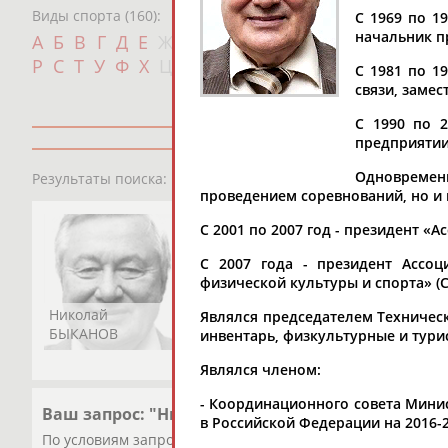
Виды спорта (160):
С 1969 по 1
Дат
начальник п
А
Б
В
Г
Д
Е
Ж
З
И
К
Л
М
Н
О
П
с
Р
С
Т
У
Ф
Х
Ц
Ч
Ш
Щ
Э
Ю
Я
С 1981 по 1
связи, замес
С 1990 по 2
предприятии
1
персона
Одновремен
Результаты поиска:
проведением соревнований, но и 
С 2001 по 2007 год - президент «
С 2007 года - президент Ассо
физической культуры и спорта» (
Николай
Являлся председателем Техническ
БЫКАНОВ
инвентарь, физкультурные и тури
Являлся членом:
- Координационного совета Мини
Ваш запрос: "Николай БЫКАНОВ"
в Российской Федерации на 2016-2
По условиям запроса публикаций нет