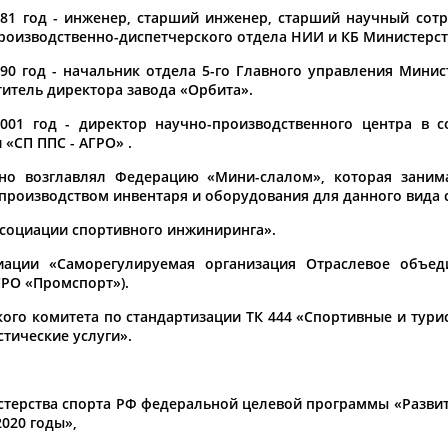
981 год - инженер, старший инженер, старший научный сотр
а рождения
роизводственно-диспетчерского отдела НИИ и КБ Министер
по
чч
мм
год
чч
мм
год
990 год - начальник отдела 5-го Главного управления Мини
титель директора завода «Орбита».
001 год - директор научно-производственного центра в с
 «СП ППС - АГРО» .
но возглавлял Федерацию «Мини-слалом», которая занима
производством инвентаря и оборудования для данного вида 
Ассоциации спортивного инжиниринга».
циации «Саморегулируемая организация Отраслевое объед
СРО «Промспорт»).
ого комитета по стандартизации ТК 444 «Спортивные и тури
стические услуги».
стерства спорта РФ федеральной целевой программы «Развит
020 годы»,