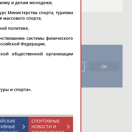
ризму и делам молодежи,
рс Министерства спорта, туризма
 массового спорта,
ной политике,
енствованию системы физического
оссийской Федерации,
ской общественной организации
новостной рассылке: 996
сь
уры и спорта».
ИЙСКИЕ
СПОРТИВНЫЕ
ТИВНЫЕ
НОВОСТИ И