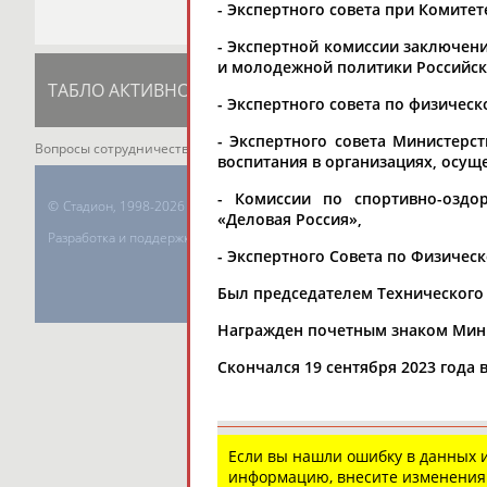
- Экспертного совета при Комите
- Экспертной комиссии заключени
и молодежной политики Российск
ТАБЛО АКТИВНОСТИ
ЦЕЛИ ПРОЕКТА
К
- Экспертного совета по физичес
- Экспертного совета Министерс
Вопросы сотрудничества и совместной деятельности
inform@infospor
воспитания в организациях, осу
- Комиссии по спортивно-оздо
©
Стадион, 1998-2026
«Деловая Россия»,
Разработка и поддержка ООО НАИТ «Стадион»
- Экспертного Совета по Физичес
Был председателем Технического 
Награжден почетным знаком Минис
Скончался 19 сентября 2023 года в
Если вы нашли ошибку в данных
информацию, внесите изменения