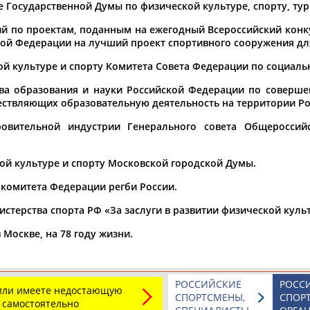
те Государственной Думы по физической культуре, спорту, ту
й по проектам, поданным на ежегодный Всероссийский конку
ой Федерации на лучший проект спортивного сооружения для
ОНТАКТЫ
НАШИ КНОПКИ
РЕКЛАМА
кой культуре и спорту Комитета Совета Федерации по социаль
тва образования и науки Российской Федерации по соверш
t.ru
ществляющих образовательную деятельность на территории Р
ровительной индустрии Генерального совета Общероссий
Адресов в 
Подпиши
кой культуре и спорту Московской городской Думы.
комитета Федерации регби России.
терства спорта РФ «За заслуги в развитии физической культ
 Москве, на 78 году жизни.
РОССИЙСКИЕ
РОСС
 или имеете недостающую
СПОРТСМЕНЫ,
СПОР
 самостоятельно