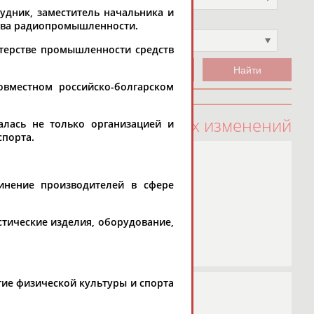
удник, заместитель начальника и
Чемпион
ства радиопромышленности.
Не выбран
стерстве промышленности средств
овместном российско-болгарском
100 последних изменений
лась не только организацией и
спорта.
инение производителей в сфере
стические изделия, оборудование,
ие физической культуры и спорта