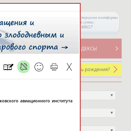
Просмотры материалов платформы
за сутки:
48657
ТИВНОСТИ
СВОДНЫЕ ИНДЕКСЫ
У кого сегодня день рождения?
Профессия
Не выбран
осковского авиационного института
Спортивное звание
Не выбран
Учёное звание
Не выбран