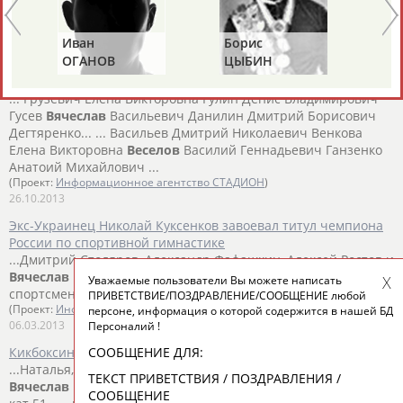
Веселов
Денис Валериевич Другов Юрий Геннадьевич ...
(Проект:
Информационное агентство СТАДИОН
)
14.11.2013
Иван
Борис
Ан
ОГАНОВ
ЦЫБИН
Р
Список факелоносцев эстафеты олимпийского огня в
Гатчине
... Грузевич Елена Викторовна Гулин Денис Владимирович
Гусев
Вячеслав
Васильевич Данилин Дмитрий Борисович
Дегтяренко... ... Васильев Дмитрий Николаевич Венкова
Елена Викторовна
Веселов
Василий Геннадьевич Ганзенко
Анатоий Михайлович ...
(Проект:
Информационное агентство СТАДИОН
)
26.10.2013
Экс-Украинец Николай Куксенков завоевал титул чемпиона
России по спортивной гимнастике
...Дмитрий Столяров, Александр Фафашкин, Алексей Ростов и
Вячеслав
Веселов
. Бронзовыми призерами стали
Уважаемые пользователи Вы можете написать
спортсмены...
ПРИВЕТСТВИЕ/ПОЗДРАВЛЕНИЕ/СООБЩЕНИЕ любой
(Проект:
Информационное агентство СТАДИОН
)
персоне, информация о которой содержится в нашей БД
06.03.2013
Персоналий !
СООБЩЕНИЕ ДЛЯ:
Кикбоксинг под силу и мужчинам, и женщинам!
...Наталья, Москва, КИТЭК /70 кг./; У мужчин - Каняев
ТЕКСТ ПРИВЕТСТВИЯ / ПОЗДРАВЛЕНИЯ /
Вячеслав
Кемеровская обл., Ленинск-Кузнецкий /вес.
СООБЩЕНИЕ