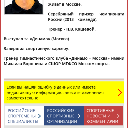
ВЕСЕЛОВ
Живет в Москве.
Серебряный призер чемпионата
России (2013 - команда).
Ваш запрос: "Вячеслав ВЕСЕЛОВ"
Тренер -
П.В. Кошевой
.
Документы 1-8 из 8 найденных уникальных документов
Выступал за «Динамо» (Москва).
Казанское "Динамо" обыграло "Мурман" в матче
чемпионата России по хоккею с мячом
Завершил спортивную карьеру.
...Кузьмин (87). У гостей мячи забросили Артем Шеховцов
Тренер гимнастического клуба «Динамо – Москва» имени
(11),
Вячеслав
Тугарин (32) и Игорь Котляренко (73). ...
Михаила Воронина и СШОР МГФСО Москомспорта.
...Анисимов (7, 39, 46-я минуты), Антон Бубнов (47), Алексей
Веселов
(52), Игорь Ларионов (54, 89), Алексей Ибатулов
(83),...
(Проект:
Информационное агентство СТАДИОН
)
27.12.2024
Если вы нашли ошибку в данных или имеете
недостающую информацию, внесите изменения
Список факелоносцев эстафеты олимпийского огня в
самостоятельно
Екатеринбурге
...Александр Сергеевич Верещагин Денис Викторович
Веселов
Вячеслав
Сергеевич Вилисова Ольга Валерьевна ...
РОССИЙСКИЕ
РОССИЙСКИЕ
СПОРТИВНЫЕ
(Проект:
Информационное агентство СТАДИОН
)
СПОРТСМЕНЫ,
СПОРТИВНЫЕ
НОВОСТИ И
13.12.2013
СПЕЦИАЛИСТЫ
ОРГАНИЗАЦИИ
КОММЕНТАРИИ