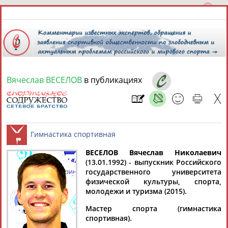
Вячеслав ВЕСЕЛОВ
в публикациях
7 августа 2026 года,
12:08
СПОРТСМЕНЫ, ТРЕНЕРЫ И СПЕЦИАЛИСТЫ
ВЕСЕЛОВ Вячеслав Николаевич
1
персона
Расширенный поиск
Найдено:
(13.01.1992) - выпускник Российского
государственного университета
Гимнастика спортивная
физической культуры, спорта,
молодежи и туризма (2015).
Мастер спорта (гимнастика
спортивная).
Вячеслав