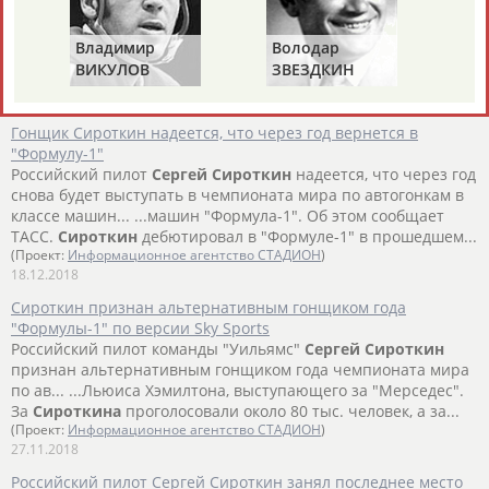
на выносливость (WE... ...российского автоспорта SMP
Racing, членом которой является
Сироткин
. Бывший пилот
Владимир
Володар
"Формулы-1" заменит в...
ВИКУЛОВ
ЗВЕЗДКИН
(Проект:
Информационное агентство СТАДИОН
)
29.01.2019
Гонщик Сироткин надеется, что через год вернется в
"Формулу-1"
Российский пилот
Сергей
Сироткин
надеется, что через год
снова будет выступать в чемпионата мира по автогонкам в
классе машин... ...машин "Формула-1". Об этом сообщает
ТАСС.
Сироткин
дебютировал в "Формуле-1" в прошедшем...
(Проект:
Информационное агентство СТАДИОН
)
18.12.2018
Сироткин признан альтернативным гонщиком года
"Формулы-1" по версии Sky Sports
Российский пилот команды "Уильямс"
Сергей
Сироткин
признан альтернативным гонщиком года чемпионата мира
по ав... ...Льюиса Хэмилтона, выступающего за "Мерседес".
За
Сироткина
проголосовали около 80 тыс. человек, а за...
(Проект:
Информационное агентство СТАДИОН
)
27.11.2018
Российский пилот Сергей Сироткин занял последнее место