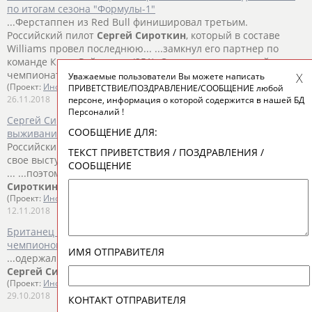
по итогам сезона "Формулы-1"
...Ферстаппен из Red Bull финишировал третьим.
Российский пилот
Сергей
Сироткин
, который в составе
Williams провел последнюю... ...замкнул его партнер по
команде Кими Райкконен (251).
Сироткин
стал аутсайдером
чемпионата с одним очком. Его лучшим...
Уважаемые пользователи Вы можете написать
(Проект:
Информационное агентство СТАДИОН
)
ПРИВЕТСТВИЕ/ПОЗДРАВЛЕНИЕ/СООБЩЕНИЕ любой
26.11.2018
персоне, информация о которой содержится в нашей БД
Персоналий !
Сергей Сироткин: Вся гонка в Бразилии была нацелена на
СООБЩЕНИЕ ДЛЯ:
выживание
Российский пилот "Уильямса"
Сергей
Сироткин
оценил
ТЕКСТ ПРИВЕТСТВИЯ / ПОЗДРАВЛЕНИЯ /
свое выступление на Гран-при Бразилии. "С самого начала
СООБЩЕНИЕ
... ...поэтому я очень разочарован", — приводит слова
Сироткина
официальный сайт "Уильямса".
Сироткин
...
(Проект:
Информационное агентство СТАДИОН
)
12.11.2018
Британец Льюис Хэмилтон досрочно стал пятикратным
чемпионом "Формулы-1"
ИМЯ ОТПРАВИТЕЛЯ
...одержал голландец Макс Ферстаппен (Red Bull), россиянин
Сергей
Сироткин
из Williams финишировал 14-м. Ранее...
(Проект:
Информационное агентство СТАДИОН
)
29.10.2018
КОНТАКТ ОТПРАВИТЕЛЯ