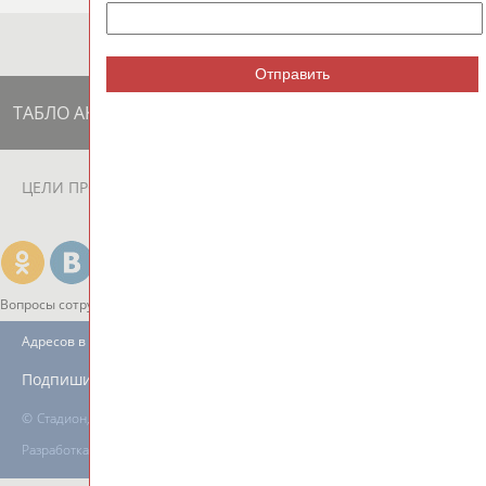
Отправить
ТАБЛО АКТИВНОСТИ
ЦЕЛИ ПРОЕКТА
КОНТАКТЫ
НАШИ КНОПКИ
РЕКЛАМА
Вопросы сотрудничества и совместной деятельности
inform@infosport.ru
Адресов в новостной рассылке: 996
Подпишись
©
Стадион, 1998-2026
Разработка и поддержка ООО НАИТ «Стадион»