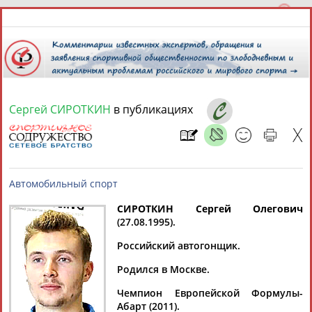
Сергей СИРОТКИН
в публикациях
9 августа 2026 года,
18:23
СПОРТСМЕНЫ, ТРЕНЕРЫ И СПЕЦИАЛИСТЫ
СИРОТКИН Сергей Олегович
1
персона
Расширенный поиск
Найдено:
(27.08.1995).
Автомобильный спорт
Российский автогонщик.
Родился в Москве.
Чемпион Европейской Формулы-
Сергей
Абарт (2011).