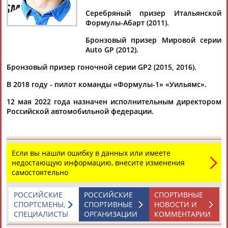
СИРОТКИН
Серебряный призер Итальянской
Формулы-Абарт (2011).
Ваш запрос: "Сергей СИРОТКИН"
Бронзовый призер Мировой серии
Auto GP (2012).
Документы 1-10 из 161 найденных уникальных документов
Бронзовый призер гоночной серии GP2 (2015, 2016).
1
2
3
4
...
15
16
17
В 2018 году - пилот команды «Формулы-1» «Уильямс».
"Хаас" не стал расторгать контракт с гонщиком Мазепиным
12 мая 2022 года назначен исполнительным директором
из-за резонансного видео
Российской автомобильной федерации.
...в "королевских гонках" выступали Виталий Петров,
Сергей
Сироткин
и Даниил Квят. В 2020 году Мазепин выступал в...
(Проект:
Информационное агентство СТАДИОН
)
23.12.2020
Если вы нашли ошибку в данных или имеете
недостающую информацию, внесите изменения
Сергей Сироткин выступит в роли резервного гонщика
самостоятельно
команды Формулы 1 Renault в сезоне 2020 года
Пилот программы SMP Racing
Сергей
Сироткин
вернется к
роли резервного гонщика команды Формулы 1 Renault DP
РОССИЙСКИЕ
РОССИЙСКИЕ
СПОРТИВНЫЕ
World в сезоне 202... ...что требуется команде Renault DP
СПОРТСМЕНЫ,
СПОРТИВНЫЕ
НОВОСТИ И
World. 24-летний
Сергей
Сироткин
присоединится к
СПЕЦИАЛИСТЫ
ОРГАНИЗАЦИИ
КОММЕНТАРИИ
команде перед началом Гран-при...