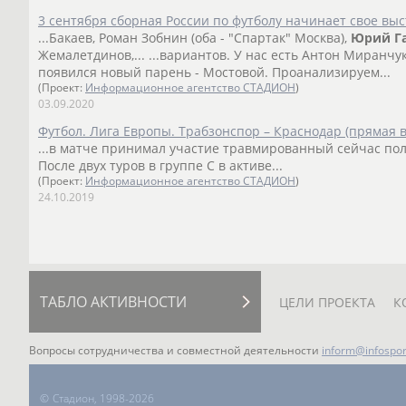
3 сентября сборная России по футболу начинает свое вы
...Бакаев, Роман Зобнин (оба - "Спартак" Москва),
Юрий
Г
Жемалетдинов,... ...вариантов. У нас есть Антон Миранчу
появился новый парень - Мостовой. Проанализируем...
(Проект:
Информационное агентство СТАДИОН
)
03.09.2020
Футбол. Лига Европы. Трабзонспор – Краснодар (прямая 
...в матче принимал участие травмированный сейчас п
После двух туров в группе С в активе...
(Проект:
Информационное агентство СТАДИОН
)
24.10.2019
ТАБЛО АКТИВНОСТИ
ЦЕЛИ ПРОЕКТА
К
Вопросы сотрудничества и совместной деятельности
inform@infospor
©
Стадион, 1998-2026