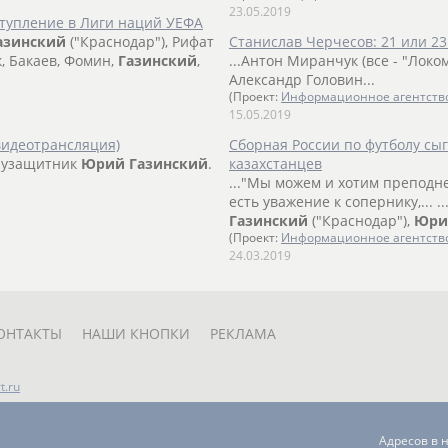
23.05.2019
ступление в Лиги наций УЕФА
азинский
("Краснодар"), Рифат
Станислав Черчесов: 21 или 2
к, Бакаев, Фомин,
Газинский
,
...Антон Миранчук (все - "Локо
Александр Головин...
(Проект:
Информационное агентств
15.05.2019
видеотрансляция)
Сборная России по футболу сы
олузащитник
Юрий
Газинский
.
казахстанцев
..."Мы можем и хотим преподн
есть уважение к сопернику,... 
Газинский
("Краснодар"),
Юри
(Проект:
Информационное агентств
24.03.2019
ОНТАКТЫ
НАШИ КНОПКИ
РЕКЛАМА
t.ru
Адресов в 