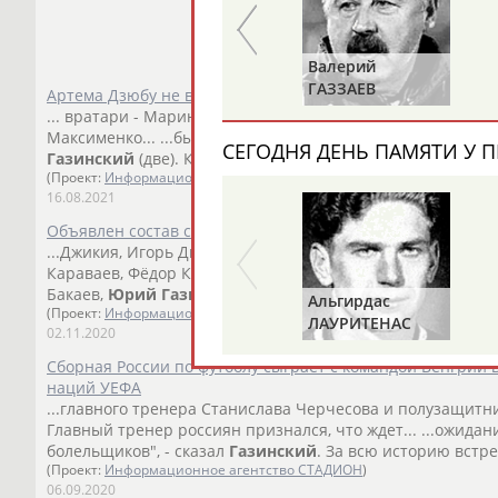
Валерий
Валерий
ИЛЬИНЫХ
ГАЗЗАЕВ
Артема Дзюбу не вызвали в сборную России по футболу
... вратари - Маринато Гилерме ("Локомотив"),
Юрий
Дюпи
Максименко... ...были защитник Георгий Джикия (три иг
СЕГОДНЯ ДЕНЬ ПАМЯТИ У П
Газинский
(две). Карпина и Дзюбу связывают непростые
(Проект:
Информационное агентство СТАДИОН
)
16.08.2021
Объявлен состав сборной России по футболу на ноябрьск
...Джикия, Игорь Дивеев, Марио Фернандес, Роман Евгень
Караваев, Фёдор Кудряшов, Андрей... ...Александр Жиро
Бакаев,
Юрий
Газинский
и Владислав Игнатьев, а также
Альгирдас
(Проект:
Информационное агентство СТАДИОН
)
ЛАУРИТЕНАС
02.11.2020
Сборная России по футболу сыграет с командой Венгрии 
наций УЕФА
...главного тренера Станислава Черчесова и полузащит
Главный тренер россиян признался, что ждет... ...ожидан
болельщиков", - сказал
Газинский
. За всю историю встре
(Проект:
Информационное агентство СТАДИОН
)
06.09.2020