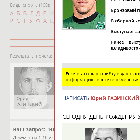
Виды спорта (160):
Бронзовый п
Дат
А
Б
В
Г
Д
Е
Ж
З
И
К
Л
М
Н
О
П
с
Р
С
Т
У
Ф
Х
Ц
Ч
Ш
Щ
Э
Ю
Я
В сборной ко
Выступает за
Ранее выст
(Владивосток,
1
персона
Результаты поиска:
Если вы нашли ошибку в данных
информацию, внесите изменения
НАПИСАТЬ
Юрий ГАЗИНСКИЙ
Юрий
ГАЗИНСКИЙ
СЕГОДНЯ ДЕНЬ РОЖДЕНИЯ У
Ваш запрос: "Юрий ГАЗИНСКИЙ"
Документы 1-10 из 79 найденных уникальных документов