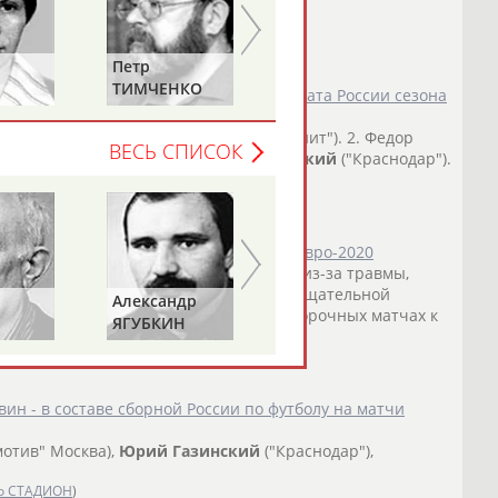
Петр
Елена
ТИМЧЕНКО
ДАВЫДОВА
РФС и 33 лучших футболистов чемпионата России сезона
 Левый защитник: 1.
Юрий
Жирков ("Зенит"). 2. Федор
ВЕСЬ СПИСОК
 Опорный полузащитник: 1.
Юрий
Газинский
("Краснодар").
о СТАДИОН
)
олиста основы перед матчами отбора Евро-2020
оложение сборной России по футболу из-за травмы,
е против "Чертан... ...повреждение вращательной
Александр
Геннадий
что
Газинский
не сможет сыграть в отборочных матчах к
ЯГУБКИН
ТУРЕЦКИЙ
о СТАДИОН
)
ин - в составе сборной России по футболу на матчи
мотив" Москва),
Юрий
Газинский
("Краснодар"),
о СТАДИОН
)