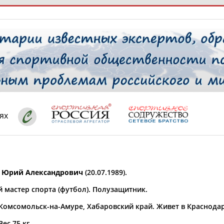
РЕСУРСНАЯ ПЛОЩАДКА
ТАБЛО АК
 специалисты
ях
ставляет регион*
 выбран
Юрий Александрович
(20.07.1989).
* для действующих спортсменов
то рождения
 мастер спорта (футбол). Полузащитник.
 выбран
 Комсомольск-на-Амуре, Хабаровский край. Живет в Краснодар
ион проживания
 выбран
Вес 75 кг.