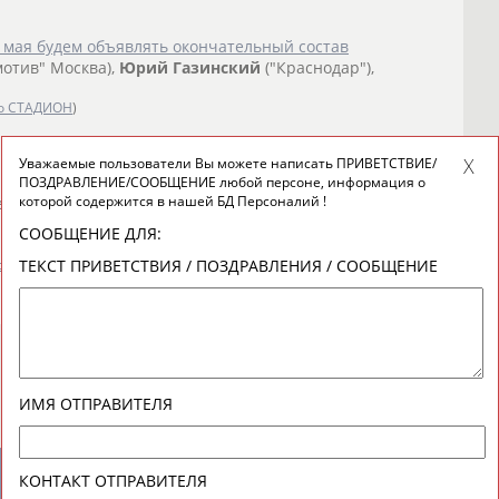
3 мая будем объявлять окончательный состав
мотив" Москва),
Юрий
Газинский
("Краснодар"),
о СТАДИОН
)
грает в матче отборочного турнира ЧЕ-2020 против
Уважаемые пользователи Вы можете написать ПРИВЕТСТВИЕ/
ПОЗДРАВЛЕНИЕ/СООБЩЕНИЕ любой персоне, информация о
которой содержится в нашей БД Персоналий !
ести определенный сюрприз для футбольного мира. У нас
... Полузащитники: Ильзат Ахметов (ЦСКА Москва),
Юрий
СООБЩЕНИЕ ДЛЯ:
й
Жирков, Магомед Оздоев...
ТЕКСТ ПРИВЕТСТВИЯ / ПОЗДРАВЛЕНИЯ / СООБЩЕНИЕ
о СТАДИОН
)
ИМЯ ОТПРАВИТЕЛЯ
КОНТАКТ ОТПРАВИТЕЛЯ
новостной рассылке: 996