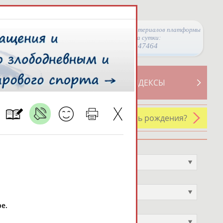
Просмотры материалов платформы
за сутки:
47464
ТИВНОСТИ
СВОДНЫЕ ИНДЕКСЫ
У кого сегодня день рождения?
Профессия
Не выбран
Спортивное звание
Не выбран
е.
Учёное звание
Не выбран