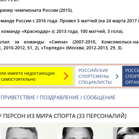
ризер чемпионата России (2015).
а рождения
по
чч
мм
год
чч
мм
год
манде России с 2016 года. Провел 5 матчей (на 24 марта 2017 г
 команду «Краснодар» (с 2013 года, 100 матчей, 3 гола).
упал за команды «Смена» (2007-2010, Комсомольск-на-
 2010-2012, 51, 2), «Торпедо» (Москва, 2012-2013, 29, 3).
РОССИЙСКИЕ
РОСС
 или имеете недостающую
СПОРТСМЕНЫ,
СПОР
 самостоятельно
СПЕЦИАЛИСТЫ
ОРГА
ПРИВЕТСТВИЕ / ПОЗДРАВЛЕНИЕ / СООБЩЕНИЕ
 ПЕРСОН ИЗ МИРА СПОРТА (33 ПЕРСОНАЛИЙ)