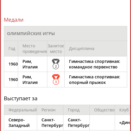
ЦЕЛИ ПРОЕКТА
КОНТАКТЫ
НАШИ КНОПКИ
РЕКЛАМА
Медали
ОЛИМПИЙСКИЕ ИГРЫ
Вопросы сотрудничества и совместной деятельности
inform@infosport.ru
Место
Занятое
Год
Дисциплина
проведения
место
Адресов в новостной рассылке: 996
Рим,
Гимнастика спортивная:
1960
Подпишись
Италия
2
командное первенство
©
Стадион, 1998-2026
Рим,
Гимнастика спортивная:
1960
Италия
3
опорный прыжок
Разработка и поддержка ООО НАИТ «Стадион»
Выступает за
Федеральный
Регион
Город
Общество
Клуб
Северо-
Санкт-
Санкт-
«Дин
Западный
Петербург
Петербург