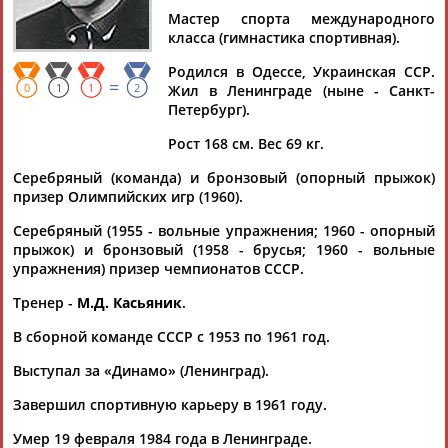
ПОРТНОЙ
Мастер спорта международного
класса (гимнастика спортивная).
Родился в Одессе, Украинская ССР.
Ваш запрос: "Владимир ПОРТНОЙ"
=
0
1
1
2
Жил в Ленинграде (ныне - Санкт-
Документы 1-1 из 1 найденных уникальных документов
Петербург).
Рост 168 см. Вес 69 кг.
Владимир Сабадаш: "Джентльмен года-2022" - Даниил
Фомин
Серебряный (команда) и бронзовый (опорный прыжок)
...Толстых; одноклубники Фомина; легенды "Динамо"
призер Олимпийских игр (1960).
Владимир
Козлов, Валерий Урин и другие. Вел церемонию
-... ... Вел церемонию - бесподобный и неповторимый
Серебряный (1955 - вольные упражнения; 1960 - опорный
Виктор Гусев.
Портной
и владелец компании
прыжок) и бронзовый (1958 - брусья; 1960 - вольные
"Императорский
Портной
"...
упражнения) призер чемпионатов СССР.
(Проект:
Информационное агентство СТАДИОН
)
09.11.2022
Тренер -
М.Д. Касьяник
.
В сборной команде СССР с 1953 по 1961 год.
Выступал за «Динамо» (Ленинград).
Завершил спортивную карьеру в 1961 году.
ТАБЛО АКТИВНОСТИ
Умер 19 февраля 1984 года в Ленинграде.