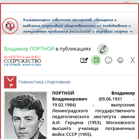
Владимир ПОРТНОЙ
в публикациях
7 августа 2026 года,
02:11
СПОРТСМЕНЫ, ТРЕНЕРЫ И СПЕЦИАЛИСТЫ
ПОРТНОЙ Владимир
1
персона
Расширенный поиск
Найдено:
Владимирович
(09.06.1931 -
19.02.1984) - выпускник
Гимнастика спортивная
Ленинградского государственного
педагогического института имени
А.И. Герцена (1953), Московского
высшего училища пограничных
Владимир
войск СССР (1955).