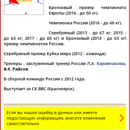
Документы 1-5 из 5 найденных уникальных документов
Бронзовый призер чемпионата
Европы (2016 - до 60 кг).
Российские борцы выиграли семь золотых наград
Чемпионка России (2016 - до 60 кг).
чемпионата Европы в Риге
...гонова (55 кг), серебро досталось Алене Стародубцевой (75),
Серебряный (2013 - до 67 кг; 2015 -
бронзу завоевали
Юлия
Пронцевич
(60) и Инна Тражукова
до 63 кг; 2017 - до 60 кг) и бронзовый (2014 - до 63 кг)
(63). ...
призер чемпионатов России.
(Проект:
Информационное агентство СТАДИОН
)
14.03.2016
Серебряный призер Кубка мира (2012 - команда).
Чемпионат Европы по греко-римской, вольной и женской
Тренеры - заслуженный тренер России
Л.А. Карамчакова
,
борьбе. Результаты дня. Среда, 9 марта
В.К. Райков
.
...Анзор Болтукаев, бронзовые награды выиграли Исраил
Касумов и
Юлия
Пронцевич
. Чемпионат Европы по греко-
В сборной команде России с 2012 года.
римской, вольной... ...г 1. Петра Олли (Финляндия). 2. Оксана
Гергель (Украина). 3.
Юлия
Пронцевич
(Россия) и
Юлия
Выступает за СК ВВС (Красноярск).
Раткевич (Азербайджан). ...
(Проект:
Информационное агентство СТАДИОН
)
10.03.2016
Юрий Шахмурадов: На чемпионате Европы в Риге
Если вы нашли ошибку в данных или имеете
россиянки пока выступают ниже своих возможностей
недостающую информацию, внесите изменения
...медали. Третьи места заняли Инна Тражукова (до 63 кг) и
самостоятельно
Юлия
Пронцевич
(до 60 кг). Предварительные итоги