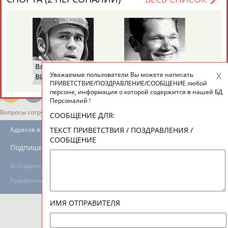
ТАБЛО АКТИВНОСТИ
ЦЕЛИ ПРОЕКТА
КОНТАКТЫ
НАШИ КНОПКИ
РЕКЛАМА
Владимир
Володар
Уважаемые пользователи Вы можете написать
ВИКУЛОВ
ЗВЕЗДКИН
ПРИВЕТСТВИЕ/ПОЗДРАВЛЕНИЕ/СООБЩЕНИЕ любой
персоне, информация о которой содержится в нашей БД
Персоналий !
Вопросы сотрудничества и совместной деятельности
inform@infosport.ru
СООБЩЕНИЕ ДЛЯ:
ТЕКСТ ПРИВЕТСТВИЯ / ПОЗДРАВЛЕНИЯ /
Адресов в новостной рассылке: 996
СООБЩЕНИЕ
Подпишись
©
Стадион, 1998-2026
Разработка и поддержка ООО НАИТ «Стадион»
ИМЯ ОТПРАВИТЕЛЯ