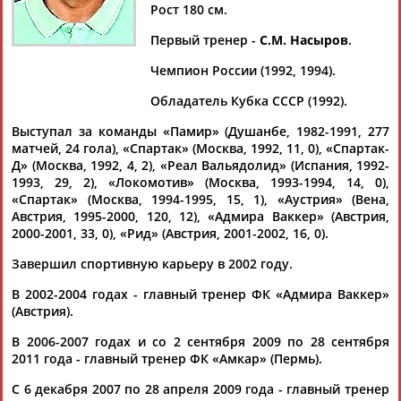
РАХИМОВ
Рост 180 см.
Первый тренер -
С.М. Насыров
.
Ваш запрос: "Рашид РАХИМОВ"
Чемпион России (1992, 1994).
Документы 1-10 из 35 найденных уникальных документов
Обладатель Кубка СССР (1992).
Выступал за команды «Памир» (Душанбе, 1982-1991, 277
1
2
3
4
матчей, 24 гола), «Спартак» (Москва, 1992, 11, 0), «Спартак-
Д» (Москва, 1992, 4, 2), «Реал Вальядолид» (Испания, 1992-
Рашид Рахимов покинул пост главного тренера футбольного
1993, 29, 2), «Локомотив» (Москва, 1993-1994, 14, 0),
клуба "Рубин"
«Спартак» (Москва, 1994-1995, 15, 1), «Аустрия» (Вена,
Рашид
Рахимов
покинул должность главного тренера
Австрия, 1995-2000, 120, 12), «Адмира Ваккер» (Австрия,
казанского "Рубина", сообщается в Telegram-канале
2000-2001, 33, 0), «Рид» (Австрия, 2001-2002, 16, 0).
футбольного клуб... ...контракта, который действовал до
конца сезона-2025/26.
Рахимов
возглавлял "Рубин" с апреля
Завершил спортивную карьеру в 2002 году.
2023 года. Под...
В 2002-2004 годах - главный тренер ФК «Адмира Ваккер»
(Проект:
Информационное агентство СТАДИОН
)
(Австрия).
13.01.2026
Казанский "Рубин" обыграл калининградскую "Балтику" и
В 2006-2007 годах и со 2 сентября 2009 по 28 сентября
вернулся в РПЛ
2011 года - главный тренер ФК «Амкар» (Пермь).
...да Слуцкого, которого на посту главного тренера сменил
Юрий Уткульбаев. В апреле "Рубин" возглавил
С 6 декабря 2007 по 28 апреля 2009 года - главный тренер
Рашид