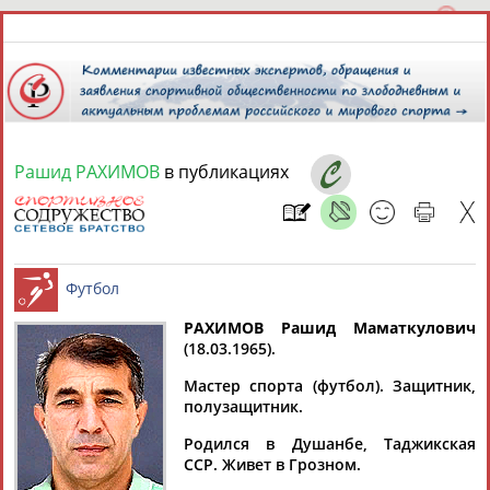
Рашид РАХИМОВ
в публикациях
10 августа 2026 года,
09:33
СПОРТСМЕНЫ, ТРЕНЕРЫ И СПЕЦИАЛИСТЫ
РАХИМОВ Рашид Маматкулович
1
персона
Расширенный поиск
Найдено:
(18.03.1965).
Футбол
Мастер спорта (футбол). Защитник,
полузащитник.
Родился в Душанбе, Таджикская
ССР. Живет в Грозном.
Рашид