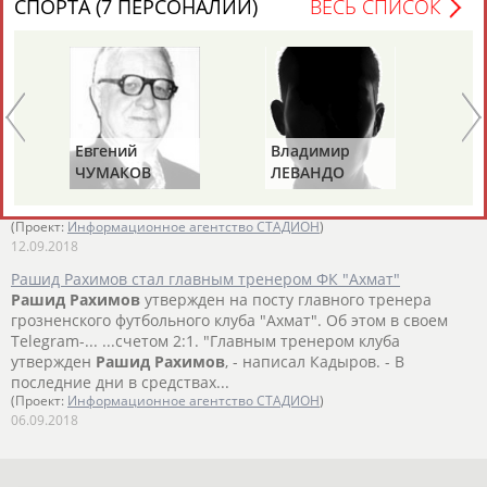
СПОРТА (7 ПЕРСОНАЛИЙ)
ВЕСЬ СПИСОК
пришел
Рашид
Рахимов
, уже возглавлявший грозненскую
команду с 2013 по... ...команду с 2013 по 2017 год. Интересно,
что в тренерский штаб
Рахимова
вошел Роман Пилипчук,
два сезона проработавший...
(Проект:
Информационное агентство СТАДИОН
)
16.09.2018
Игорь Ледяхов: Не хочу озвучивать причины ухода из
Евгений
Владимир
Та
"Ахмата". Возможно, скажу об этом позже
ЧУМАКОВ
ЛЕВАНДО
КР
...sh; добавил Ледяхов. Напомним, что после ухода из
(С
"Ахмата" Ледяхова команду возглавил
Рашид
Рахимов
. ...
(Проект:
Информационное агентство СТАДИОН
)
12.09.2018
Рашид Рахимов стал главным тренером ФК "Ахмат"
Рашид
Рахимов
утвержден на посту главного тренера
грозненского футбольного клуба "Ахмат". Об этом в своем
Telegram-... ...счетом 2:1. "Главным тренером клуба
утвержден
Рашид
Рахимов
, - написал Кадыров. - В
последние дни в средствах...
(Проект:
Информационное агентство СТАДИОН
)
06.09.2018