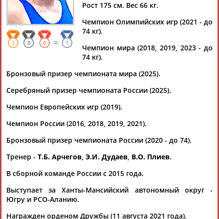
СИДАКОВ
Рост 175 см. Вес 66 кг.
Чемпион Олимпийских игр (2021 - до
74 кг).
Ваш запрос: "Заурбек СИДАКОВ"
=
1
0
0
1
Чемпион мира (2018, 2019, 2023 - до
Документы 1-10 из 65 найденных уникальных документов
74 кг).
1
2
3
4
5
6
7
Бронзовый призер чемпионата мира (2025).
Серебряный призер чемпионата России (2025).
Атлеты из России завоевали 11 медалей на чемпионате
мира по борьбе
Чемпион Европейских игр (2019).
...Артур Саргсян (до 97 кг). Бронзовыми призерами стали
вольник
Заурбек
Сидаков
(до 74 кг), Елизавета Смирнова
Чемпион России (2016, 2018, 2019, 2021).
(до 50 кг),...
Бронзовый призер чемпионата России (2020 - до 74).
(Проект:
Информационное агентство СТАДИОН
)
22.09.2025
Тренер -
Т.Б. Арчегов
,
Э.И. Дудаев
,
В.О. Плиев
.
Амина Танделова - бронзовый призер чемпионата мира по
борьбе
В сборной команде России с 2015 года.
...Гаджимагомедов (до 92 кг). Бронзовым призером турнира
Выступает за Ханты-Мансийский автономный округ -
стал
Заурбек
Сидаков
(до 74 кг). Чемпионат мира
Югру и РСО-Аланию.
завершится 21...
(Проект:
Информационное агентство СТАДИОН
)
Награжден орденом Дружбы (11 августа 2021 года).
19.09.2025