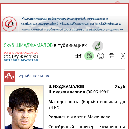
Якуб ШИХДЖАМАЛОВ
в публикациях
10 августа 2026 года,
16:27
СПОРТСМЕНЫ, ТРЕНЕРЫ И СПЕЦИАЛИСТЫ
ШИХДЖАМАЛОВ Якуб
1
персона
Расширенный поиск
Найдено:
Шихджамалович
(06.06.1991).
Борьба вольная
Мастер спорта (борьба вольная, до
74 кг).
Родился и живет в Махачкале.
Якуб
Серебряный призер чемпионата