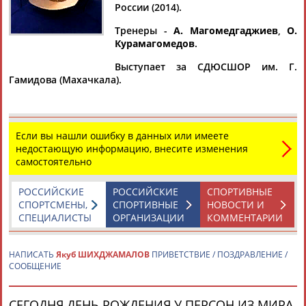
ШИХДЖАМАЛОВ
России (2014).
Тренеры -
А. Магомедгаджиев
,
О.
Курамагомедов
.
Ваш запрос: "Якуб ШИХДЖАМАЛОВ"
Выступает за СДЮСШОР им. Г.
Документы 1-1 из 1 найденных уникальных документов
Гамидова (Махачкала).
Определен состав сборной России по вольной борьбе на
Кубок мира в США
...(Ставрополь) До 74 кг — Иса Даудов (Красноярск),
Якуб
Если вы нашли ошибку в данных или имеете
Шихджамалов
(Дагестан) До 86 кг — Даурен Куруглиев...
недостающую информацию, внесите изменения
(Проект:
Информационное агентство СТАДИОН
)
самостоятельно
03.04.2015
РОССИЙСКИЕ
РОССИЙСКИЕ
СПОРТИВНЫЕ
СПОРТСМЕНЫ,
СПОРТИВНЫЕ
НОВОСТИ И
СПЕЦИАЛИСТЫ
ОРГАНИЗАЦИИ
КОММЕНТАРИИ
ТАБЛО АКТИВНОСТИ
НАПИСАТЬ
Якуб ШИХДЖАМАЛОВ
ПРИВЕТСТВИЕ / ПОЗДРАВЛЕНИЕ /
СООБЩЕНИЕ
ЦЕЛИ ПРОЕКТА
КОНТАКТЫ
НАШИ КНОПКИ
РЕКЛАМА
СЕГОДНЯ ДЕНЬ РОЖДЕНИЯ У ПЕРСОН ИЗ МИРА