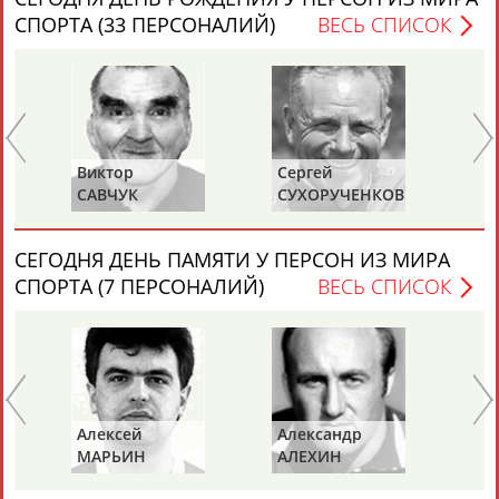
СПОРТА (33 ПЕРСОНАЛИЙ)
ВЕСЬ СПИСОК
Вопросы сотрудничества и совместной деятельности
inform@infosport.ru
Адресов в новостной рассылке: 997
Виктор
Сергей
Се
Подпишись
САВЧУК
СУХОРУЧЕНКОВ
Б
©
Стадион, 1998-2026
СЕГОДНЯ ДЕНЬ ПАМЯТИ У ПЕРСОН ИЗ МИРА
Разработка и поддержка ООО НАИТ «Стадион»
СПОРТА (7 ПЕРСОНАЛИЙ)
ВЕСЬ СПИСОК
Алексей
Александр
Ун
МАРЬИН
АЛЕХИН
КА