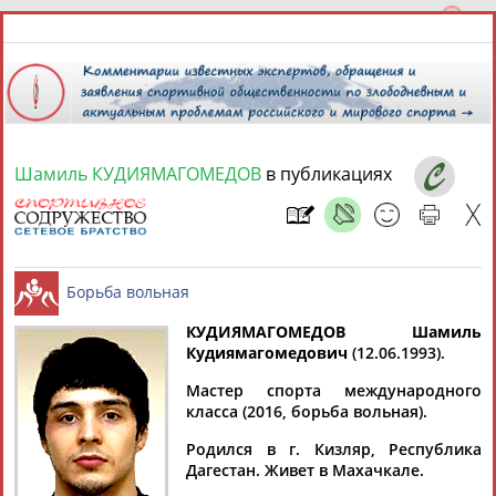
Шамиль КУДИЯМАГОМЕДОВ
в публикациях
9 августа 2026 года,
12:22
СПОРТСМЕНЫ, ТРЕНЕРЫ И СПЕЦИАЛИСТЫ
КУДИЯМАГОМЕДОВ Шамиль
1
персона
Расширенный поиск
Найдено:
Кудиямагомедович
(12.06.1993).
Борьба вольная
Мастер спорта международного
класса (2016, борьба вольная).
Родился в г. Кизляр, Республика
Дагестан. Живет в Махачкале.
Шамиль