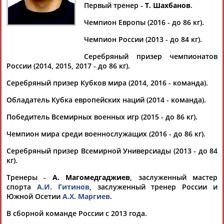
КУДИЯМАГОМЕДОВ
Первый тренер -
Т. Шахбанов
.
Чемпион Европы (2016 - до 86 кг).
Ваш запрос: "Шамиль КУДИЯМАГОМЕДОВ"
Чемпион России (2013 - до 84 кг).
Документы 1-10 из 12 найденных уникальных документов
Серебряный призер чемпионатов
России (2014, 2015, 2017 - до 86 кг).
1
2
Серебряный призер Кубков мира (2014, 2016 - команда).
Борцы-вольники Заур Угуев, Владислав Валиев, Анзор
Обладатель Кубка европейских наций (2014 - команда).
Хизриев стали чемпионами России
Победитель Всемирных военных игр (2015 - до 86 кг).
...кг 1. Владислав Валиев (Алания - Северная Осетия). 2.
Шамиль
Кудиямагомедов
(Дагестан). 3. Анзор Уришев... ...
Чемпион мира среди военнослужащих (2016 - до 86 кг).
(2:2). Владислав Валиев одержал победу над Шамилем
Кудиямагомедовым
в финале соревнований в весовой
Серебряный призер Всемирной Универсиады (2013 - до 84
категории до...
кг).
(Проект:
Информационное агентство СТАДИОН
)
14.06.2017
Тренеры -
А. Магомедгаджиев
, заслуженный мастер
спорта
А.И. Гитинов
, заслуженный тренер России и
Сборная России по вольной борьбе стала серебряным
Южной Осетии
А.Х. Маргиев
.
призером Кубка мира в США
...россиян победили: Магомед Курбаналиев (до 65 кг),
В сборной команде России с 2013 года.
Шамиль
Кудиямагомедов
(до 86 кг), Абдусалам Гадисов (до