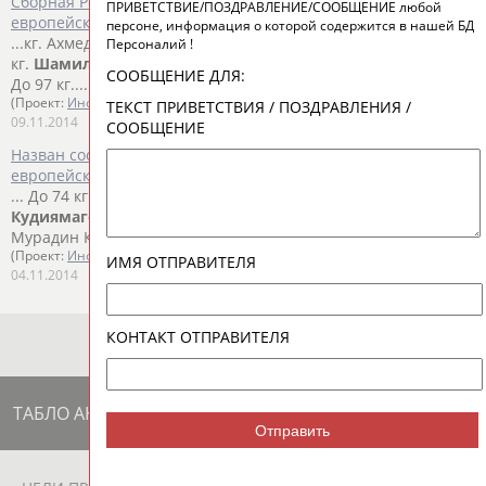
Сборная России по вольной борьбе завоевала Кубок
ПРИВЕТСТВИЕ/ПОЗДРАВЛЕНИЕ/СООБЩЕНИЕ любой
европейских наций
персоне, информация о которой содержится в нашей БД
...кг. Ахмед Гаджимагомедов - Джабраил Гасанов - 6:1 До 86
Персоналий !
кг.
Шамиль
Кудиямагомедов
- Нурмагомед Гаджиев - 7:2
СООБЩЕНИЕ ДЛЯ:
До 97 кг....
(Проект:
Информационное агентство СТАДИОН
)
ТЕКСТ ПРИВЕТСТВИЯ / ПОЗДРАВЛЕНИЯ /
09.11.2014
СООБЩЕНИЕ
Назван состав сборной России по вольной борьбе на Кубок
европейских наций
... До 74 кг. Ахмед Гаджимагомедов. До 86 кг.
Шамиль
Кудиямагомедов
. До 97 кг. Анзор Болтукаев. До 125 кг.
Мурадин Кушхов. ...
(Проект:
Информационное агентство СТАДИОН
)
ИМЯ ОТПРАВИТЕЛЯ
04.11.2014
КОНТАКТ ОТПРАВИТЕЛЯ
ТАБЛО АКТИВНОСТИ
Отправить