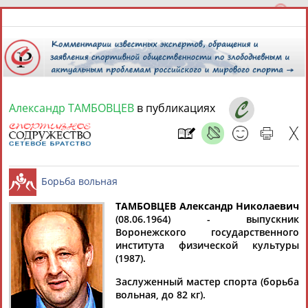
Александр ТАМБОВЦЕВ
в публикациях
9 августа 2026 года,
08:41
СПОРТСМЕНЫ, ТРЕНЕРЫ И СПЕЦИАЛИСТЫ
ТАМБОВЦЕВ Александр Николаевич
1
персона
Расширенный поиск
Найдено:
(08.06.1964) - выпускник
Воронежского государственного
Борьба вольная
института физической культуры
(1987).
Заслуженный мастер спорта (борьба
вольная, до 82 кг).
Александр