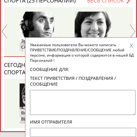
СПОРТА (25 ПЕРСОНАЛИЙ)
ВЕСЬ СПИСОК
Зураб
Ольга
Ол
Уважаемые пользователи Вы можете написать
САКАНДЕЛИДЗЕ
КНЯЗЕВА
БЕ
ПРИВЕТСТВИЕ/ПОЗДРАВЛЕНИЕ/СООБЩЕНИЕ любой
персоне, информация о которой содержится в нашей БД
Персоналий !
СЕГОДНЯ ДЕНЬ ПАМЯТИ У ПЕРСОН ИЗ МИРА
СООБЩЕНИЕ ДЛЯ:
СПОРТА (2 ПЕРСОНАЛИЙ)
ВЕСЬ СПИСОК
ТЕКСТ ПРИВЕТСТВИЯ / ПОЗДРАВЛЕНИЯ /
СООБЩЕНИЕ
Владимир
Володар
ВИКУЛОВ
ЗВЕЗДКИН
ИМЯ ОТПРАВИТЕЛЯ