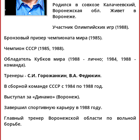
ТАМБОВЦЕВ
Родился в совхозе Калачеевский,
Воронежская обл. Живет в
Воронеже.
Ваш запрос: "Александр ТАМБОВЦЕВ"
Участник Олимпийских игр (1988).
Документы 1-1 из 1 найденных уникальных документов
Бронзовый призер чемпионата мира (1985).
В Воронеже прошел турнир по вольной борьбе памяти
Чемпион СССР (1985, 1988).
С.И.Горожанкина
...своего тренера в качестве представителя столичной
Обладатель Кубков мира (1988 - лично; 1984, 1988 -
команды);
Александр
Тамбовцев
, двукратный чемпион
команда).
СССР, двукратный...
Тренеры -
С.И. Горожанкин
,
В.А. Федюкин
.
(Проект:
Информационное агентство СТАДИОН
)
16.02.2004
В сборной команде СССР с 1984 по 1988 год.
Выступал за «Динамо» (Воронеж).
Завершил спортивную карьеру в 1988 году.
Главный тренер Воронежской области по вольной
ТАБЛО АКТИВНОСТИ
борьбе.