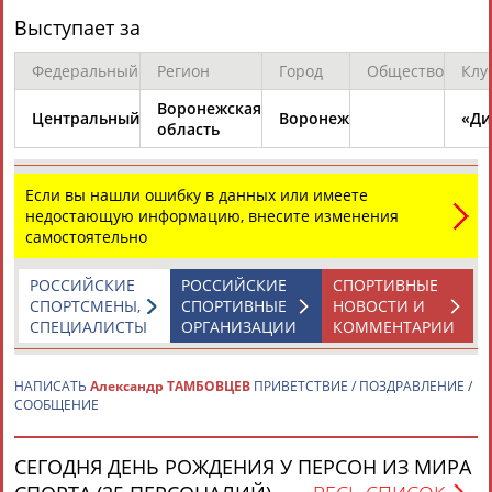
ЦЕЛИ ПРОЕКТА
КОНТАКТЫ
НАШИ КНОПКИ
РЕКЛАМА
Выступает за
Федеральный
Регион
Город
Общество
Клу
Воронежская
Центральный
Воронеж
«Ди
Вопросы сотрудничества и совместной деятельности
inform@infosport.ru
область
Адресов в новостной рассылке: 996
Если вы нашли ошибку в данных или имеете
Подпишись
недостающую информацию, внесите изменения
самостоятельно
©
Стадион, 1998-2026
Разработка и поддержка ООО НАИТ «Стадион»
РОССИЙСКИЕ
РОССИЙСКИЕ
СПОРТИВНЫЕ
СПОРТСМЕНЫ,
СПОРТИВНЫЕ
НОВОСТИ И
СПЕЦИАЛИСТЫ
ОРГАНИЗАЦИИ
КОММЕНТАРИИ
НАПИСАТЬ
Александр ТАМБОВЦЕВ
ПРИВЕТСТВИЕ / ПОЗДРАВЛЕНИЕ /
СООБЩЕНИЕ
СЕГОДНЯ ДЕНЬ РОЖДЕНИЯ У ПЕРСОН ИЗ МИРА