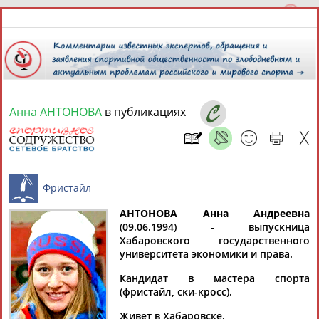
Анна АНТОНОВА
в публикациях
8 августа 2026 года,
09:23
СПОРТСМЕНЫ, ТРЕНЕРЫ И СПЕЦИАЛИСТЫ
АНТОНОВА Анна Андреевна
1
персона
Расширенный поиск
Найдено:
(09.06.1994) - выпускница
Хабаровского государственного
Фристайл
университета экономики и права.
Кандидат в мастера спорта
(фристайл, ски-кросс).
Анна
Живет в Хабаровске.