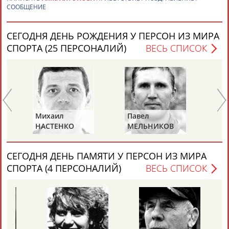
Россиянин Артем Набиулин выиграл этап Кубка Франции по
СООБЩЕНИЕ
ски-кроссу
...ция). 4.
Анна
Антонова
. 5. Екатерина Мальцева…7.
Екатерина Стариченко…16. Мария Доброва (все – Россия). ...
СЕГОДНЯ ДЕНЬ РОЖДЕНИЯ У ПЕРСОН ИЗ МИРА
(Проект:
Информационное агентство СТАДИОН
)
СПОРТА (25 ПЕРСОНАЛИЙ)
ВЕСЬ СПИСОК
22.12.2015
ТАБЛО АКТИВНОСТИ
Михаил
Павел
Ал
НАСТЕНКО
МЕЛЬНИКОВ
РА
ЦЕЛИ ПРОЕКТА
КОНТАКТЫ
НАШИ КНОПКИ
РЕКЛАМА
СЕГОДНЯ ДЕНЬ ПАМЯТИ У ПЕРСОН ИЗ МИРА
СПОРТА (4 ПЕРСОНАЛИЙ)
ВЕСЬ СПИСОК
Вопросы сотрудничества и совместной деятельности
inform@infosport.ru
Адресов в новостной рассылке: 996