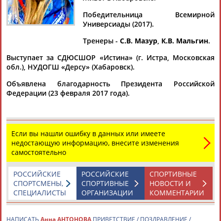
АНТОНОВА
Победительница Всемирной
Универсиады (2017).
Ваш запрос: "Анна АНТОНОВА"
Тренеры -
С.В. Мазур
,
К.В. Мальгин
.
Документы 1-3 из 3 найденных уникальных документов
Выступает за СДЮСШОР «Истина» (г. Истра, Московская
обл.), НУДОГШ «Дерсу» (Хабаровск).
Фристайлисты Екатерина Мальцева и Артём Набиулин
победили в ски-кроссе на Универсиаде-2019
Объявлена благодарность Президента Российской
...в Красноярске. Серебряным призёром стала её
Федерации (23 февраля 2017 года).
соотечественница
Анна
Антонова
. Третьей в большом
финале финишировала чешка...
(Проект:
Информационное агентство СТАДИОН
)
11.03.2019
Если вы нашли ошибку в данных или имеете
Фристайлистка Анна Антонова – чемпионка Универсиады в
недостающую информацию, внесите изменения
ски-кроссе
самостоятельно
...Универсиаде, которая проходит в Алма-Ате. Чемпионкой
стала
Анна
Антонова
, серебро завоевала Майя Аверьянова,
РОССИЙСКИЕ
РОССИЙСКИЕ
СПОРТИВНЫЕ
а бронзовым... ...Казахстан Фристайл. Ски-кросс Женщины 1.
СПОРТСМЕНЫ,
СПОРТИВНЫЕ
НОВОСТИ И
Анна
Антонова
(Россия). 2. Майя Аверьянова (Россия). 3....
СПЕЦИАЛИСТЫ
ОРГАНИЗАЦИИ
КОММЕНТАРИИ
(Проект:
Информационное агентство СТАДИОН
)
07.02.2017
НАПИСАТЬ
Анна АНТОНОВА
ПРИВЕТСТВИЕ / ПОЗДРАВЛЕНИЕ /