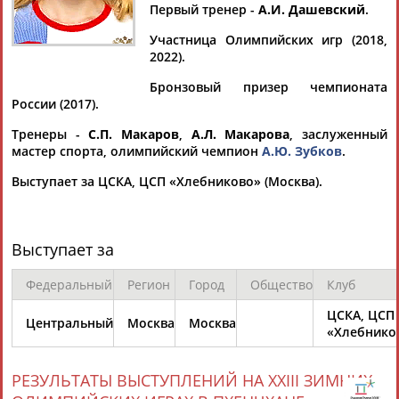
БЕЛОМЕСТНЫХ
Первый тренер -
А.И. Дашевский
.
Участница Олимпийских игр (2018,
2022).
Ваш запрос: "Юлия БЕЛОМЕСТНЫХ"
Бронзовый призер чемпионата
Документы 1-10 из 28 найденных уникальных документов
России (2017).
1
2
3
Тренеры -
С.П. Макаров
,
А.Л. Макарова
, заслуженный
мастер спорта, олимпийский чемпион
А.Ю. Зубков
.
Бобслей. Пекин-2022. Двойки. Женщины. Финал (прямая
Выступает за ЦСКА, ЦСП «Хлебниково» (Москва).
видеотрансляция)
...нсляция) Команда ОКР: Анастасия Макарова / Елена
Мамедова, Надежда Сергеева /
Юлия
Беломестных
Начало
в 16:25 мск ...
Выступает за
(Проект:
Информационное агентство СТАДИОН
)
19.02.2022
Федеральный
Регион
Город
Общество
Клуб
Бобслей. Пекин-2022. Двойки. Женщины. 3-я попытка
ЦСКА, ЦСП
(прямая видеотрансляция)
Центральный
Москва
Москва
«Хлебнико
...ва /
Юлия
Беломестных
После двух попыток экипаж
Сергеевой на 9-м месте, а Макаровой - на 14-м. Начало в
14:55 мск ...
РЕЗУЛЬТАТЫ ВЫСТУПЛЕНИЙ НА XXIII ЗИМНИХ
(Проект:
Информационное агентство СТАДИОН
)