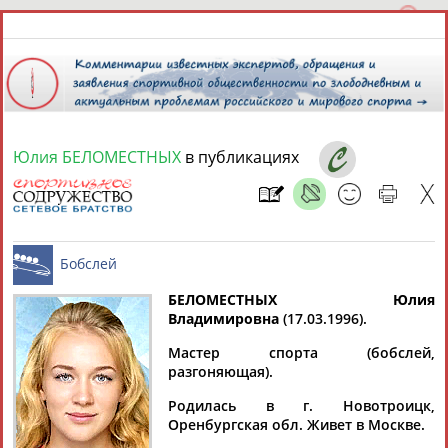
Юлия БЕЛОМЕСТНЫХ
в публикациях
6 августа 2026 года,
22:23
СПОРТСМЕНЫ, ТРЕНЕРЫ И СПЕЦИАЛИСТЫ
БЕЛОМЕСТНЫХ Юлия
1
персона
Расширенный поиск
Найдено:
Владимировна
(17.03.1996).
Бобслей
Мастер спорта (бобслей,
разгоняющая).
Родилась в г. Новотроицк,
Оренбургская обл. Живет в Москве.
Юлия