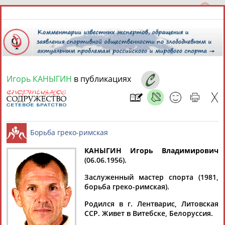
Игорь КАНЫГИН
в публикациях
8 августа 2026 года,
09:23
СПОРТСМЕНЫ, ТРЕНЕРЫ И СПЕЦИАЛИСТЫ
КАНЫГИН Игорь Владимирович
1
персона
Расширенный поиск
Найдено:
(06.06.1956).
Борьба греко-римская
Заслуженный мастер спорта (1981,
борьба греко-римская).
Родился в г. Лентварис, Литовская
ССР. Живет в Витебске, Белоруссия.
Игорь