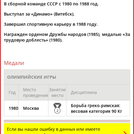
В сборной команде СССР с 1980 по 1988 год.
Выступал за «Динамо» (Витебск).
Завершил спортивную карьеру в 1988 году.
Вопросы сотрудничества и совместной деятельности
inform@infosport.ru
Награжден орденом Дружбы народов (1985), медалью «За
Адресов в новостной рассылке: 996
трудовую доблесть» (1980).
Подпишись
©
Стадион, 1998-2026
Медали
Разработка и поддержка ООО НАИТ «Стадион»
ОЛИМПИЙСКИЕ ИГРЫ
Место
Занятое
Год
Дисциплина
проведения
место
Борьба греко-римская:
1980
Москва
2
весовая категория 90 Кг
Если вы нашли ошибку в данных или имеете