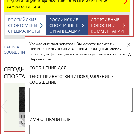
недостающую информацию, внесите изменения
самостоятельно
РОССИЙСКИЕ
РОССИЙСКИЕ
СПОРТИВНЫЕ
СПОРТСМЕНЫ,
СПОРТИВНЫЕ
НОВОСТИ И
СПЕЦИАЛИСТЫ
ОРГАНИЗАЦИИ
КОММЕНТАРИИ
Уважаемые пользователи Вы можете написать
НАПИСАТЬ
Игорь КАНЫГИН
ПРИВЕТСТВИЕ / ПОЗДРАВЛЕНИЕ /
ПРИВЕТСТВИЕ/ПОЗДРАВЛЕНИЕ/СООБЩЕНИЕ любой
СООБЩЕНИЕ
персоне, информация о которой содержится в нашей БД
Персоналий !
СООБЩЕНИЕ ДЛЯ:
СЕГОДНЯ ДЕНЬ РОЖДЕНИЯ У ПЕРСОН ИЗ МИРА
СПОРТА (25 ПЕРСОНАЛИЙ)
ВЕСЬ СПИСОК
ТЕКСТ ПРИВЕТСТВИЯ / ПОЗДРАВЛЕНИЯ /
СООБЩЕНИЕ
Николай
Нина
Ра
ИМЯ ОТПРАВИТЕЛЯ
СОЛОГУБОВ
БУЛГАКОВА
П
(С