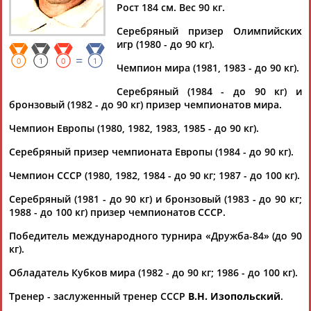
КАНЫГИН
Рост 184 см. Вес 90 кг.
Серебряный призер Олимпийских
игр (1980 - до 90 кг).
Ваш запрос: "Игорь КАНЫГИН"
=
0
1
0
1
Чемпион мира (1981, 1983 - до 90 кг).
Документы 1-1 из 1 найденных уникальных документов
Серебряный (1984 - до 90 кг) и
Объявлен состав мужской сборной России до 20 лет на ЧЕ по
бронзовый (1982 - до 90 кг) призер чемпионатов мира.
баскетболу
Чемпион Европы (1980, 1982, 1983, 1985 - до 90 кг).
...Московская область), Александр Ганькевич (ЦСКА-2,
Москва),
Игорь
Каныгин
, Павел Кречетов (оба -...
Серебряный призер чемпионата Европы (1984 - до 90 кг).
(Проект:
Информационное агентство СТАДИОН
)
07.07.2014
Чемпион СССР (1980, 1982, 1984 - до 90 кг; 1987 - до 100 кг).
Серебряный (1981 - до 90 кг) и бронзовый (1983 - до 90 кг;
1988 - до 100 кг) призер чемпионатов СССР.
Победитель международного турнира «Дружба-84» (до 90
кг).
ТАБЛО АКТИВНОСТИ
Обладатель Кубков мира (1982 - до 90 кг; 1986 - до 100 кг).
Тренер - заслуженный тренер СССР
В.Н. Изопольский
.
ЦЕЛИ ПРОЕКТА
КОНТАКТЫ
НАШИ КНОПКИ
РЕКЛАМА