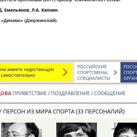
Д. Емельянов
,
Л.А. Капник
.
а рождения
по
чч
мм
год
чч
мм
год
а «Динамо» (Дзержинский).
РОССИЙСКИЕ
РОСС
 или имеете недостающую
СПОРТСМЕНЫ,
СПОР
 самостоятельно
СПЕЦИАЛИСТЫ
ОРГА
ДОВА
ПРИВЕТСТВИЕ / ПОЗДРАВЛЕНИЕ / СООБЩЕНИЕ
 ПЕРСОН ИЗ МИРА СПОРТА (33 ПЕРСОНАЛИЙ)