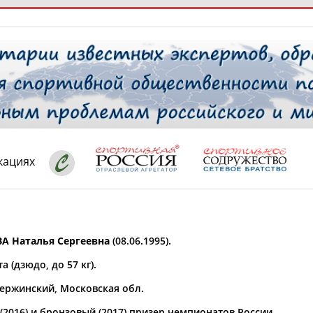
РЕСУРСНАЯ ПЛОЩАДКА
ТАБЛО АК
 специалисты
кациях
ставляет регион*
 выбран
 Наталья Сергеевна
(08.06.1995).
* для действующих спортсменов
то рождения
а (дзюдо, до 57 кг).
 выбран
зержинский, Московская обл.
ион проживания
 выбран
2016) и бронзовый (2017) призер чемпионатов России.