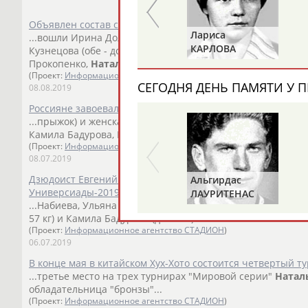
Объявлен состав сборной России по дзюдо на чемпионат
Александр
Лариса
...вошли Ирина Долгова, Сабина Гилязова (обе - до 48 кг),
ДИТЯТИН
КАРЛОВА
Кузнецова (обе - до 52 кг), Дарья... ...Кирилл Денисов, Кс
Прокопенко,
Наталья
Голомидова
, Мадина Таймазова и 
(Проект:
Информационное агентство СТАДИОН
)
СЕГОДНЯ ДЕНЬ ПАМЯТИ У П
08.08.2019
Россияне завоевали 19 наград в четвертый медальный д
...прыжок) и женская сборная России по дзюдо (Дарья Бо
Камила Бадурова, Мадина Таймазова и Анна...
(Проект:
Информационное агентство СТАДИОН
)
08.07.2019
Дзюдоист Евгений Прокопчук и пловец Григорий Тарасе
Альгирдас
Универсиады-2019
ЛАУРИТЕНАС
...Набиева, Ульяна Перебиносова). Бронзу взяли дзюдоис
57 кг) и Камила Бадурова (до 63 кг). ...
(Проект:
Информационное агентство СТАДИОН
)
06.07.2019
В конце мая в китайском Хух-Хото состоится четвертый т
...третье место на трех турнирах "Мировой серии"
Натал
обладательница "бронзы"...
(Проект:
Информационное агентство СТАДИОН
)