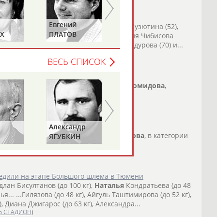
России по дзюдо на ЧМ в Баку
Евгений
Алексей
а (48), Сабина Гилязова (48),
Наталья
Кузютина (52),
Х
ПЛАТОВ
КОТОВ
Конкина... ...Таисия Киреева (70), Ксения Чибисова
КО,
ова
(57), Диана Джигарос (57), Камила Бадурова (70) и...
)
о СТАДИОН
)
ВЕСЬ СПИСОК
изёры Универсиады в Тайбэе (видео)
дзюдоистки Галия Сагитова,
Наталья
Голомидова
,
оваленко и...
о СТАДИОН
)
тапе Гран-при по дзюдо в Загребе
Александр
Геннадий
 Межецкая, третьей –
Наталья
Голомидова
, в категории
ЯГУБКИН
ТУРЕЦКИЙ
.
о СТАДИОН
)
едили на этапе Большого шлема в Тюмени
Адлан Бисултанов (до 100 кг),
Наталья
Кондратьева (до 48
ья... ...Гилязова (до 48 кг), Айгуль Таштимирова (до 52 кг),
), Диана Джигарос (до 63 кг), Александра...
о СТАДИОН
)