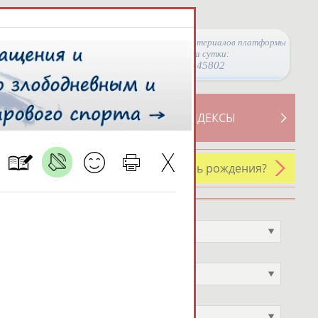
Просмотры материалов платформы
за сутки:
45802
ТИВНОСТИ
СВОДНЫЕ ИНДЕКСЫ
У кого сегодня день рождения?
Профессия
Не выбран
Спортивное звание
Не выбран
Учёное звание
Не выбран