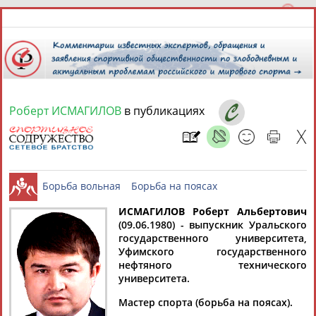
Роберт ИСМАГИЛОВ
в публикациях
6 августа 2026 года,
11:02
СПОРТСМЕНЫ, ТРЕНЕРЫ И СПЕЦИАЛИСТЫ
ИСМАГИЛОВ Роберт Альбертович
1
персона
Расширенный поиск
Найдено:
(09.06.1980) - выпускник Уральского
государственного университета,
Борьба вольная
Борьба на поясах
Уфимского государственного
нефтяного технического
университета.
Мастер спорта (борьба на поясах).
Роберт