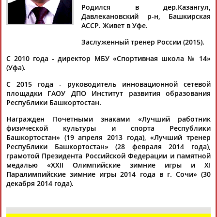
ИСМАГИЛОВ
Родился в дер.Казангул,
Давлекановский р-н, Башкирская
АССР. Живет в Уфе.
Ваш запрос: "Роберт ИСМАГИЛОВ"
Заслуженный тренер России (2015).
Документы 1-1 из 1 найденных уникальных документов
С 2010 года - директор МБУ «Спортивная школа № 14»
(Уфа).
Список факелоносцев эстафеты олимпийского огня в Уфе
...Артур Камилевич Ахметханов Марат Радикович Ахметшин
С 2015 года - руководитель инновационной сетевой
Роберт
Николаевич Ахметшина Камилла Александровна
площадки ГАОУ ДПО Институт развития образования
Аюпов... ... Исламов Ринат Рашитович Исламуратов Раиль
Республики Башкортостан.
Наилович
Исмагилов
Роберт
Альбертович Ишбаев Гиният
Гарифуллович ...
Награжден Почетными знаками «Лучший работник
(Проект:
Информационное агентство СТАДИОН
)
физической культуры и спорта Республики
21.12.2013
Башкортостан» (19 апреля 2013 года), «Лучший тренер
Республики Башкортостан» (28 февраля 2014 года),
грамотой Президента Российской Федерации и памятной
медалью «XXII Олимпийские зимние игры и XI
Паралимпийские зимние игры 2014 года в г. Сочи» (30
декабря 2014 года).
ТАБЛО АКТИВНОСТИ