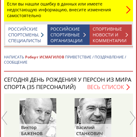
Если вы нашли ошибку в данных или имеете
ЦЕЛИ ПРОЕКТА
КОНТАКТЫ
НАШИ КНОПКИ
РЕКЛАМА
недостающую информацию, внесите изменения
самостоятельно
РОССИЙСКИЕ
РОССИЙСКИЕ
СПОРТИВНЫЕ
СПОРТСМЕНЫ,
СПОРТИВНЫЕ
НОВОСТИ И
СПЕЦИАЛИСТЫ
ОРГАНИЗАЦИИ
КОММЕНТАРИИ
Вопросы сотрудничества и совместной деятельности
inform@infosport.ru
Адресов в новостной рассылке: 996
НАПИСАТЬ
Роберт ИСМАГИЛОВ
ПРИВЕТСТВИЕ / ПОЗДРАВЛЕНИЕ /
Подпишись
СООБЩЕНИЕ
©
Стадион, 1998-2026
СЕГОДНЯ ДЕНЬ РОЖДЕНИЯ У ПЕРСОН ИЗ МИРА
Разработка и поддержка ООО НАИТ «Стадион»
СПОРТА (35 ПЕРСОНАЛИЙ)
ВЕСЬ СПИСОК
Виктор
Василий
Ев
БАЖЕНОВ
СТАНКОВИЧ
З