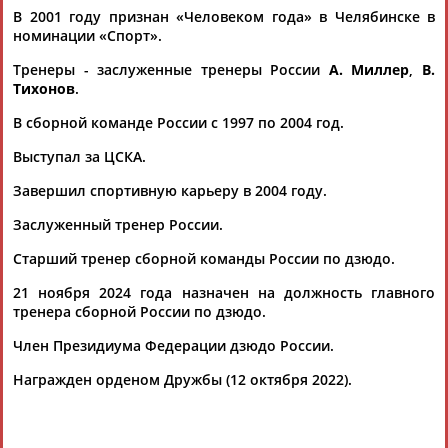
кто на... ...своих спортсменов, но и просто красивую борьбу, -
В 2001 году признан «Человеком года» в Челябинске в
отметил
Макаров
. - Плюс есть фактор высоты - около 500 м
номинации «Спорт».
над уровнем...
(Проект:
Информационное агентство СТАДИОН
)
Тренеры - заслуженные тренеры России
А. Миллер
,
В.
15.04.2026
Тихонов
.
Итоги выступления дзюдоистов из России на чемпионате
В сборной команде России с 1997 по 2004 год.
Европы в Подгорице
...пьедестала поднялся главный тренер российской команды
Выступал за ЦСКА.
Виталий
Макаров
. Ему была вручена специальная награда
- кубок...
Завершил спортивную карьеру в 2004 году.
(Проект:
Информационное агентство СТАДИОН
)
28.04.2025
Заслуженный тренер России.
Подведены итоги выступления российских дзюдоистов на
Старший тренер сборной команды России по дзюдо.
"Большом шлеме" 2025 в Ташкенте
...этап подготовки, - рассказал глава тренерского штаба
21 ноября 2024 года назначен на должность главного
Виталий
Макаров
. – Безусловно, тяжелая работа ОФП...
тренера сборной России по дзюдо.
(Проект:
Информационное агентство СТАДИОН
)
03.03.2025
Член Президиума Федерации дзюдо России.
Глава Федерации дзюдо России и Губернатор Челябинской
Награжден орденом Дружбы (12 октября 2022).
области заключили Соглашение о сотрудничестве
...Игр-2012 Мансур Исаев, чемпионы мира Григорий
Веричев и
Виталий
Макаров
, обладатель "золота"
чемпионатов...