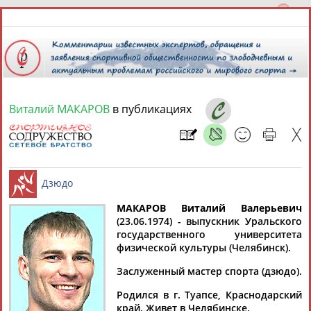
Виталий МАКАРОВ
в публикациях
8 августа 2026 года,
16:30
СПОРТСМЕНЫ, ТРЕНЕРЫ И СПЕЦИАЛИСТЫ
МАКАРОВ Виталий Валерьевич
1
персона
Расширенный поиск
Найдено:
(23.06.1974) - выпускник Уральского
государственного университета
Дзюдо
физической культуры (Челябинск).
Заслуженный мастер спорта (дзюдо).
Родился в г. Туапсе, Краснодарский
Виталий
край. Живет в Челябинске.