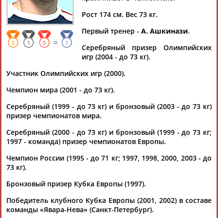
МАКАРОВ
Рост 174 см. Вес 73 кг.
Первый тренер -
А. Ашкинази
.
Ваш запрос: "Виталий Макаров"
=
0
1
0
1
Серебряный призер Олимпийских
Документы 1-10 из 13 найденных уникальных документов
игр (2004 - до 73 кг).
1
2
Участник Олимпийских игр (2000).
Чемпион мира (2001 - до 73 кг).
ФДР назначил Дмитрия Морозова главным тренером
национальной сборной по дзюдо
Серебряный (1999 - до 73 кг) и бронзовый (2003 - до 73 кг)
...сообщает пресс-служба ФДР. На этом посту Морозов
призер чемпионатов мира.
сменил
Виталия
Макарова
, покинувшего должность по
Серебряный (2000 - до 73 кг) и бронзовый (1999 - до 73 кг;
личным... ...по личным обстоятельствам. "
Виталий
1997 - команда) призер чемпионатов Европы.
Валерьевич
Макаров
- чемпион мира, много лет
проработавший в тренерском...
Чемпион России (1995 - до 71 кг; 1997, 1998, 2000, 2003 - до
(Проект:
Информационное агентство СТАДИОН
)
73 кг).
09.05.2026
Российские дзюдоисты выступят на чемпионате Европы в
Бронзовый призер Кубка Европы (1997).
Тбилиси
Победитель клубного Кубка Европы (2001, 2002) в составе
...- рассказал перед стартом главный тренер сборной России
команды «Явара-Нева» (Санкт-Петербург).
Виталий
Макаров
. - Это хорошая проверка: можно увидеть,