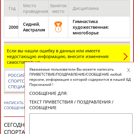
ЦЕЛИ ПРОЕКТА
КОНТАКТЫ
НАШИ КНОПКИ
РЕКЛАМА
Место
Занятое
Год
Дисциплина
проведения
место
Гимнастика
Сидней,
2000
художественная:
Австралия
1
многоборье
Вопросы сотрудничества и совместной деятельности
inform@infosport.ru
Адресов в новостной рассылке: 997
Если вы нашли ошибку в данных или имеете
недостающую информацию, внесите изменения
Подпишись
самостоятельно
©
Стадион, 1998-2026
Уважаемые пользователи Вы можете написать
ПРИВЕТСТВИЕ/ПОЗДРАВЛЕНИЕ/СООБЩЕНИЕ любой
РОССИЙСКИЕ
РОССИЙСКИЕ
СПОРТИВНЫЕ
Разработка и поддержка ООО НАИТ «Стадион»
персоне, информация о которой содержится в нашей БД
СПОРТСМЕНЫ,
СПОРТИВНЫЕ
НОВОСТИ И
Персоналий !
СПЕЦИАЛИСТЫ
ОРГАНИЗАЦИИ
КОММЕНТАРИИ
СООБЩЕНИЕ ДЛЯ:
ТЕКСТ ПРИВЕТСТВИЯ / ПОЗДРАВЛЕНИЯ /
НАПИСАТЬ
Юлия БАРСУКОВА
ПРИВЕТСТВИЕ / ПОЗДРАВЛЕНИЕ /
СООБЩЕНИЕ
СООБЩЕНИЕ
СЕГОДНЯ ДЕНЬ РОЖДЕНИЯ У ПЕРСОН ИЗ МИРА
СПОРТА (33 ПЕРСОНАЛИЙ)
ВЕСЬ СПИСОК