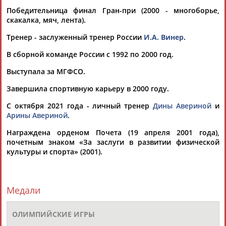
учащихся
Победительница финал Гран-при (2000 - многоборье,
...уже состоявших и всё всем доказавших. Евгения Канаева,
скакалка, мяч, лента).
Юлия
Барсукова
, Татьяна Горбунова и Ольга Капранова
на...
Тренер - заслуженный тренер России
И.А. Винер
.
(Проект:
Информационное агентство СТАДИОН
)
В сборной команде России с 1992 по 2000 год.
14.06.2017
Dagens Nyheter, Швеция: Фабрика медалей Ирины Винер
Выступала за МГФСО.
...только победительниц Олимпийских игр уже достаточно
Завершила спортивную карьеру в 2000 году.
длинен:
Юлия
Барсукова
, Алина Кабаева, Евгения Канаева,
Яна... ...стали передавать мне своих лучших гимнасток,
С октября 2021 года - личный тренер
Дины Авериной
и
например,
Юлию
Барсукову
. Когда я начинала с ней
Арины Авериной
.
работать, у нее был низкий...
(Проект:
Информационное агентство СТАДИОН
)
Награждена орденом Почета (19 апреля 2001 года),
24.10.2016
почетным знаком «За заслуги в развитии физической
культуры и спорта» (2001).
Медали
ТАБЛО АКТИВНОСТИ
ОЛИМПИЙСКИЕ ИГРЫ