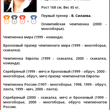
БАРСУКОВА
Рост 168 см. Вес 45 кг.
Первый тренер -
В. Силаева
.
Ваш запрос: "Юлия БАРСУКОВА"
=
1
0
0
1
Олимпийская чемпионка (2000 -
Документы 1-4 из 4 найденных уникальных документов
многоборье).
Центр художественной гимнастики под руководством Ирины
Чемпионка мира (1999 - команда).
Винер открылся в Новой Москве
...Александр Лебзяк, Дина Аверина и Арина Аверина,
Юлия
Бронзовый призер чемпионата мира (1999 - многоборье,
Барсукова
и Сергей Карякин. "Это...
скакалка).
(Проект:
Информационное агентство СТАДИОН
)
24.11.2023
Чемпионка Европы (1999 - скакалка, 2000 - скакалка,
команда).
Юлия Барсукова поедет в Японию на ЧМ личным тренером
гимнасток Авериных
Серебряный (1999 - мяч) и бронзовый (1999 - обруч, 2000 -
Победительница Олимпиады-2000 в личном многоборье
многоборье, обруч, мяч) призер чемпионатов Европы
Юлия
Барсукова
поедет на чемпионат мира по
художественной гимнастике в япон... ...Я думаю, что все
Чемпионка России (1997 - многоборье, 1998, 1999 - обруч,
нормально, просто она очень устала.
Барсукова
едет на
лента, 1999 - мяч, 2000 - лента).
чемпионат мира в Японию", - сказала...
Серебряный (2000 - скакалка, мяч) и бронзовый (1999 -
(Проект:
Информационное агентство СТАДИОН
)
многоборье, 2000 - многоборье, обруч) чемпионатов
22.10.2021
России.
Гимнастки из Москвы - чемпионки летней Спартакиады