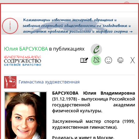
Юлия БАРСУКОВА
в публикациях
10 августа 2026 года,
14:49
СПОРТСМЕНЫ, ТРЕНЕРЫ И СПЕЦИАЛИСТЫ
БАРСУКОВА Юлия Владимировна
1
персона
Расширенный поиск
Найдено:
(31.12.1978) - выпускница Российской
государственной академии
Гимнастика художественная
физической культуры.
Заслуженный мастер спорта (1999,
художественная гимнастика).
Юлия
Родилась и живет в Москве.