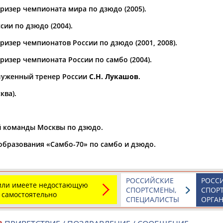
ризер чемпионата мира по дзюдо (2005).
а рождения
ии по дзюдо (2004).
по
чч
мм
год
чч
мм
год
изер чемпионатов России по дзюдо (2001, 2008).
ризер чемпионата России по самбо (2004).
служенный тренер России
С.Н. Лукашов
.
ква).
й команды Москвы по дзюдо.
образования «Самбо-70» по самбо и дзюдо.
РОССИЙСКИЕ
РОСС
 или имеете недостающую
СПОРТСМЕНЫ,
СПОР
 самостоятельно
СПЕЦИАЛИСТЫ
ОРГА