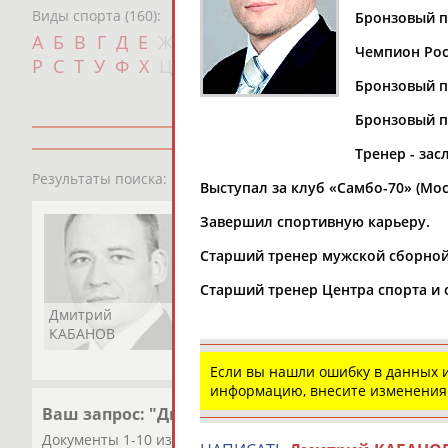
Виды спорта (160):
Бронзовый п
Дат
А
Б
В
Г
Д
Е
Ж
З
И
К
Л
М
Н
О
П
Чемпион Росс
с
Р
С
Т
У
Ф
Х
Ц
Ч
Ш
Щ
Э
Ю
Я
Бронзовый пр
Бронзовый п
Тренер - за
1
персона
Результаты поиска:
Выступал за клуб «Самбо-70» (Мос
Завершил спортивную карьеру.
Старший тренер мужской сборно
Старший тренер Центра спорта и 
Дмитрий
КАБАНОВ
Если вы нашли ошибку в данных
информацию, внесите изменения
Ваш запрос: "Дмитрий КАБАНОВ"
Документы 1-10 из 31 найденных уникальных документов