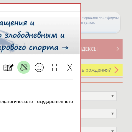
Просмотры материалов платформы
за сутки:
ТИВНОСТИ
СВОДНЫЕ ИНДЕКСЫ
У кого сегодня день рождения?
Профессия
Не выбран
едагогического государственного
Спортивное звание
Не выбран
Учёное звание
Не выбран