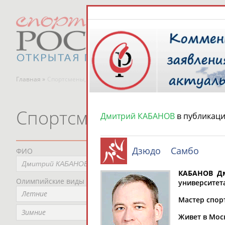
Главная »
Спортсмены, тренеры и специалисты
Спортсмены, тренеры и
Дмитрий КАБАНОВ
в публикац
Дзюдо
Самбо
ФИО
Пред
Не
КАБАНОВ Д
Олимпийские виды спорта
Мес
университет
Летние
Не
Мастер спорт
Рег
Зимние
Живет в Мос
Не