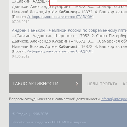
...(Савкин, Алдошкин, Шерстюк) – 17052. 2. Санкт-Петербур
Дьячков, Александр Кукарин) – 16572. 3.... ...Самарская о
Николай Яськов, Артём
Кабанов
) – 16372. 4. Башкортостан
(Проект:
Информационное агентство СТАДИОН
)
07.06.2012
Андрей Панькин – чемпион России по современному пят
...(Савкин, Алдошкин, Шерстюк) – 17052. 2. Санкт-Петербур
Дьячков, Александр Кукарин) – 16572. 3.... ...Самарская о
Николай Яськов, Артём
Кабанов
) – 16372. 4. Башкортостан
(Проект:
Информационное агентство СТАДИОН
)
04.06.2012
ТАБЛО АКТИВНОСТИ
ЦЕЛИ ПРОЕКТА
К
Вопросы сотрудничества и совместной деятельности
inform@infospor
©
Стадион, 1998-2026
Разработка и поддержка ООО НАИТ «Стадион»