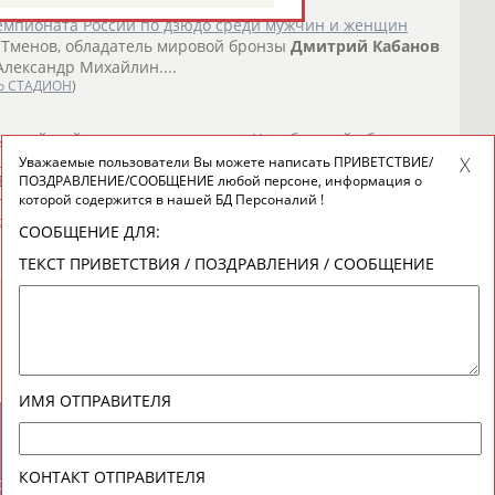
чемпионата России по дзюдо среди мужчин и женщин
н Тменов, обладатель мировой бронзы
Дмитрий
Кабанов
лександр Михайлин....
о СТАДИОН
)
импийской подготовки по дзюдо Челябинской области
ние "Заслуженный тренер России"
Уважаемые пользователи Вы можете написать ПРИВЕТСТВИЕ/
 Европы в Роттердаме, а москвич
Дмитрий
Кабанов
ПОЗДРАВЛЕНИЕ/СООБЩЕНИЕ любой персоне, информация о
которой содержится в нашей БД Персоналий !
е мира в Каире...
о СТАДИОН
)
СООБЩЕНИЕ ДЛЯ:
ТЕКСТ ПРИВЕТСТВИЯ / ПОЗДРАВЛЕНИЯ / СООБЩЕНИЕ
ИМЯ ОТПРАВИТЕЛЯ
новостной рассылке: 996
КОНТАКТ ОТПРАВИТЕЛЯ
сь