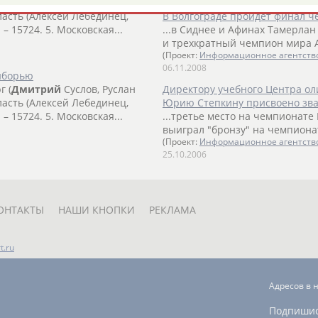
г (
Дмитрий
Суслов, Руслан
бласть (Алексей Лебединец,
В Волгограде пройдет финал 
 – 15724. 5. Московская...
...в Сиднее и Афинах Тамерла
и трехкратный чемпион мира А
(Проект:
Информационное агентств
06.11.2008
иборью
г (
Дмитрий
Суслов, Руслан
Директору учебного Центра ол
бласть (Алексей Лебединец,
Юрию Степкину присвоено зва
 – 15724. 5. Московская...
...третье место на чемпионате
выиграл "бронзу" на чемпионат
(Проект:
Информационное агентств
25.10.2006
ОНТАКТЫ
НАШИ КНОПКИ
РЕКЛАМА
t.ru
Адресов в 
Подпиши