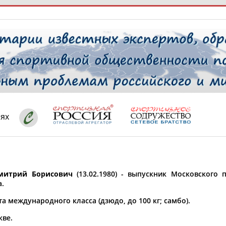
РЕСУРСНАЯ ПЛОЩАДКА
ТАБЛО АК
 специалисты
иях
ставляет регион*
 выбран
митрий Борисович
(13.02.1980) - выпускник Московского п
* для действующих спортсменов
то рождения
а.
 выбран
а международного класса (дзюдо, до 100 кг; самбо).
ион проживания
кве.
 выбран