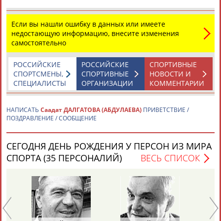
Адресов в новостной рассылке: 996
Подпишись
Если вы нашли ошибку в данных или имеете
недостающую информацию, внесите изменения
©
Стадион, 1998-2026
самостоятельно
Разработка и поддержка ООО НАИТ «Стадион»
РОССИЙСКИЕ
РОССИЙСКИЕ
СПОРТИВНЫЕ
СПОРТСМЕНЫ,
СПОРТИВНЫЕ
НОВОСТИ И
СПЕЦИАЛИСТЫ
ОРГАНИЗАЦИИ
КОММЕНТАРИИ
НАПИСАТЬ
Саадат ДАЛГАТОВА (АБДУЛАЕВА)
ПРИВЕТСТВИЕ /
ПОЗДРАВЛЕНИЕ / СООБЩЕНИЕ
СЕГОДНЯ ДЕНЬ РОЖДЕНИЯ У ПЕРСОН ИЗ МИРА
СПОРТА (35 ПЕРСОНАЛИЙ)
ВЕСЬ СПИСОК