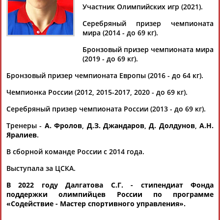
ДАЛГАТОВА
Участник Олимпийских игр (2021).
Серебряный призер чемпионата
мира (2014 - до 69 кг).
Ваш запрос: "Саадат Далгатова (Абдулаева)"
Бронзовый призер чемпионата мира
По условиям запроса публикаций нет
(2019 - до 69 кг).
Бронзовый призер чемпионата Европы (2016 - до 64 кг).
Чемпионка России (2012, 2015-2017, 2020 - до 69 кг).
Серебряный призер чемпионата России (2013 - до 69 кг).
ТАБЛО АКТИВНОСТИ
Тренеры -
А. Фролов
,
Д.З. Джандаров
,
Д. Долдунов
,
А.Н.
Яралиев
.
В сборной команде России с 2014 года.
ЦЕЛИ ПРОЕКТА
КОНТАКТЫ
НАШИ КНОПКИ
РЕКЛАМА
Выступала за ЦСКА.
В 2022 году Далгатова С.Г. - стипендиат Фонда
поддержки олимпийцев России по программе
«
Содействие - Мастер спортивного управления
».
Вопросы сотрудничества и совместной деятельности
inform@infosport.ru