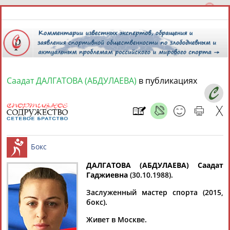
Саадат ДАЛГАТОВА (АБДУЛАЕВА)
в публикациях
6 августа 2026 года,
16:46
СПОРТСМЕНЫ, ТРЕНЕРЫ И СПЕЦИАЛИСТЫ
1
персона
Расширенный поиск
Найдено:
ДАЛГАТОВА (АБДУЛАЕВА) Саадат
Гаджиевна
(30.10.1988).
Заслуженный мастер спорта (2015,
Бокс
бокс).
Живет в Москве.
Саадат