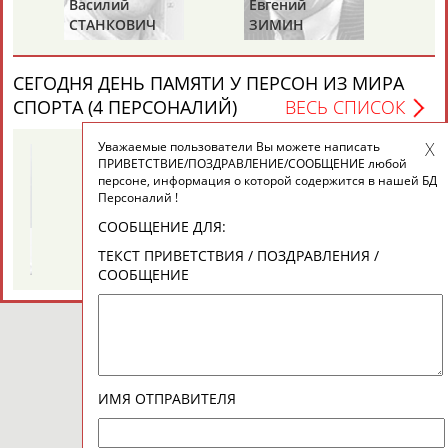
Василий
Евгений
Ни
СТАНКОВИЧ
ЗИМИН
А
СЕГОДНЯ ДЕНЬ ПАМЯТИ У ПЕРСОН ИЗ МИРА
СПОРТА (4 ПЕРСОНАЛИЙ)
ВЕСЬ СПИСОК
Уважаемые пользователи Вы можете написать
ПРИВЕТСТВИЕ/ПОЗДРАВЛЕНИЕ/СООБЩЕНИЕ любой
персоне, информация о которой содержится в нашей БД
Персоналий !
СООБЩЕНИЕ ДЛЯ:
Галина
Ахмед
ТЕКСТ ПРИВЕТСТВИЯ / ПОЗДРАВЛЕНИЯ /
Й
ЗИНЧЕНКО
АНАРБАЕВ
СООБЩЕНИЕ
ИМЯ ОТПРАВИТЕЛЯ