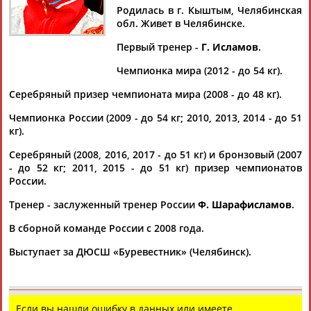
КУЛЕШОВА
СМИРНОВА
Родилась в г. Кыштым, Челябинская
обл. Живет в Челябинске.
Первый тренер -
Г. Исламов
.
Ваш запрос: "Александра КУЛЕШОВА"
Чемпионка мира (2012 - до 54 кг).
Документы 1-3 из 3 найденных уникальных документов
Серебряный призер чемпионата мира (2008 - до 48 кг).
Дарья Абрамова стала чемпионкой России по боксу
...Анастасия Демурчан (до 70 кг), Ангелина Ганюкова (до 66
Чемпионка России (2009 - до 54 кг; 2010, 2013, 2014 - до 51
кг),
Александра
Ордина (до 63 кг), Надежда Голубева (до 60
кг).
кг),... ...Казыгашева (до 54 кг), Анна Аэдма (до 52 кг) и
Серебряный (2008, 2016, 2017 - до 51 кг) и бронзовый (2007
Александра
Кулешова
(до 48 кг). Бронзовые награды
- до 52 кг; 2011, 2015 - до 51 кг) призер чемпионатов
получили Диана Пятак...
России.
(Проект:
Информационное агентство СТАДИОН
)
12.11.2023
Тренер - заслуженный тренер России
Ф. Шарафисламов
.
Женский чемпионат России по боксу состоится осенью 2021
года в Челябинске
В сборной команде России с 2008 года.
...Европы Эдуард Абзалимов и четырёхкратная чемпионка
Выступает за ДЮСШ «Буревестник» (Челябинск).
России
Александра
Кулешова
стали примером для
челябинской молодёжи....
(Проект:
Информационное агентство СТАДИОН
)
27.01.2021
Если вы нашли ошибку в данных или имеете