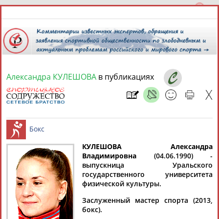
Александра КУЛЕШОВА
в публикациях
7 августа 2026 года,
14:15
СПОРТСМЕНЫ, ТРЕНЕРЫ И СПЕЦИАЛИСТЫ
КУЛЕШОВА Александра
2
персоны
Расширенный поиск
Найдено:
Владимировна
(04.06.1990) -
выпускница Уральского
Бокс
государственного университета
физической культуры.
Заслуженный мастер спорта (2013,
бокс).
Александра
Александра