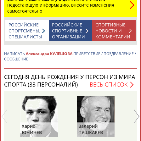
В рамках второго Всемирного боксерского форума обсудили
недостающую информацию, внесите изменения
женский бокс
самостоятельно
...спортсменки, в том числе Надежда Торлопова, Софья
Очигава,
Александра
Кулешова
, Зинаида Добрынина,
Татьяна Чалая и...
РОССИЙСКИЕ
РОССИЙСКИЕ
СПОРТИВНЫЕ
(Проект:
Информационное агентство СТАДИОН
)
СПОРТСМЕНЫ,
СПОРТИВНЫЕ
НОВОСТИ И
15.06.2019
СПЕЦИАЛИСТЫ
ОРГАНИЗАЦИИ
КОММЕНТАРИИ
НАПИСАТЬ
Александра КУЛЕШОВА
ПРИВЕТСТВИЕ / ПОЗДРАВЛЕНИЕ /
СООБЩЕНИЕ
ТАБЛО АКТИВНОСТИ
СЕГОДНЯ ДЕНЬ РОЖДЕНИЯ У ПЕРСОН ИЗ МИРА
СПОРТА (33 ПЕРСОНАЛИЙ)
ВЕСЬ СПИСОК
ЦЕЛИ ПРОЕКТА
КОНТАКТЫ
НАШИ КНОПКИ
РЕКЛАМА
Харис
Валерий
Ва
Вопросы сотрудничества и совместной деятельности
inform@infosport.ru
ЮНИЧЕВ
ПУШКАРЕВ
И