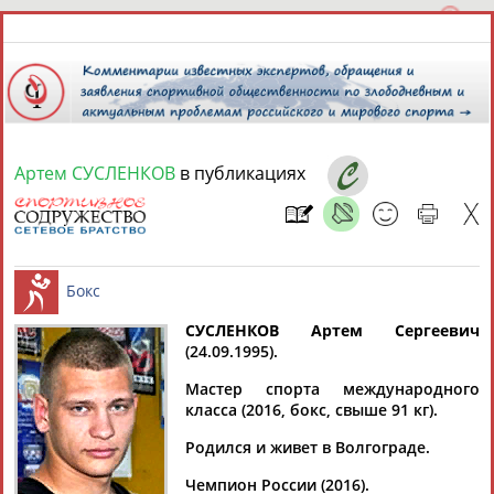
Артем СУСЛЕНКОВ
в публикациях
6 августа 2026 года,
13:30
СПОРТСМЕНЫ, ТРЕНЕРЫ И СПЕЦИАЛИСТЫ
СУСЛЕНКОВ Артем Сергеевич
1
персона
Расширенный поиск
Найдено:
(24.09.1995).
Бокс
Мастер спорта международного
класса (2016, бокс, свыше 91 кг).
Родился и живет в Волгограде.
Артем
Чемпион России (2016).