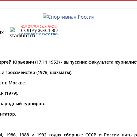
ях
Главная »
Спортсмены, тренеры и специалисты
ергей Юрьевич
(17.11.1953) - выпускник факультета журнали
У кого сегодня день рождения?
 гроссмейстер (1976, шахматы).
ет в Москве.
 (1979).
ФИО
народный турниров.
Просмотры
нтатор.
материалов
Олимпийские виды спорта
платформы за
сутки:
84, 1986, 1988 и 1992 годах сборные СССР и России пять 