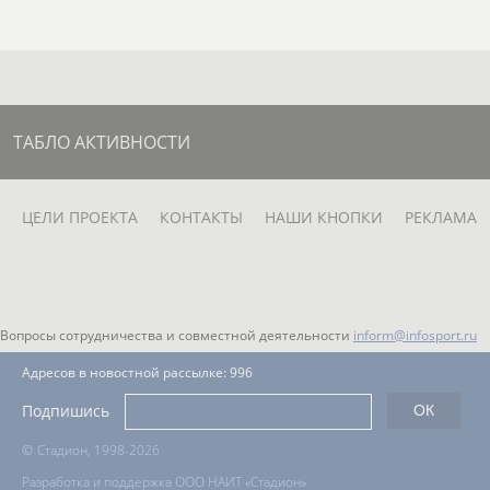
Александр
Игорь
Альб
РИДНЫЙ
ЛУКАШИН
ЛОГИ
Юрий
ТАБЛО АКТИВНОСТИ
БАТМАНОВ
Егор
Анатолий
Евгений
Роберт
ЦЕЛИ ПРОЕКТА
КОНТАКТЫ
НАШИ КНОПКИ
РЕКЛАМА
УСАЧ
ОВ
ФЕДОТОВ
БЕЛОВ
ЗАКИРОВ
Вопросы сотрудничества и совместной деятельности
inform@infosport.ru
Адресов в новостной рассылке: 996
Роман
Константин
София
Подпишись
САФИУЛЛИН
ИВЛИЕВ
ИЛЬТЕРЯКОВА
©
Стадион, 1998-2026
Разработка и поддержка ООО НАИТ «Стадион»