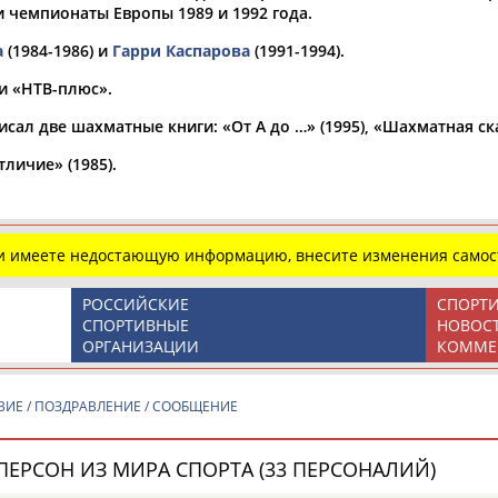
чемпионаты Европы 1989 и 1992 года.
Спортсмены, тренеры и специалисты
Виды спорта (160):
А
Б
В
Г
Д
Е
Ж
З
И
К
Л
М
Н
О
П
Р
С
а
(1984-1986) и
Гарри Каспарова
(1991-1994).
Т
У
Ф
Х
Ц
Ч
Ш
Щ
Э
Ю
Я
ии «НТВ-плюс».
Представляет регион*
сал две шахматные книги: «От А до …» (1995), «Шахматная ска
* для действующих спортсменов
Место рождения
личие» (1985).
Регион проживания
ли имеете недостающую информацию, внесите изменения самос
Дата рождения
с
РОССИЙСКИЕ
СПОРТ
по
СПОРТИВНЫЕ
НОВОС
ОРГАНИЗАЦИИ
КОММЕ
Профессия
ИЕ / ПОЗДРАВЛЕНИЕ / СООБЩЕНИЕ
Спортивное звание
ПЕРСОН ИЗ МИРА СПОРТА (33 ПЕРСОНАЛИЙ)
Учёное звание