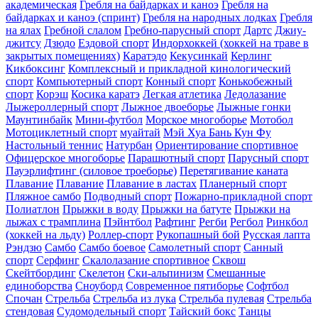
академическая
Гребля на байдарках и каноэ
Гребля на
байдарках и каноэ (спринт)
Гребля на народных лодках
Гребля
на ялах
Гребной слалом
Гребно-парусный спорт
Дартс
Джиу-
джитсу
Дзюдо
Ездовой спорт
Индорхоккей (хоккей на траве в
закрытых помещениях)
Каратэдо
Кекусинкай
Керлинг
Кикбоксинг
Комплексный и прикладной кинологический
спорт
Компьютерный спорт
Конный спорт
Конькобежный
спорт
Корэш
Косика каратэ
Легкая атлетика
Ледолазание
Лыжероллерный спорт
Лыжное двоеборье
Лыжные гонки
Маунтинбайк
Мини-футбол
Морское многоборье
Мотобол
Мотоциклетный спорт
муайтай
Мэй Хуа Бань Кун Фу
Настольный теннис
Натурбан
Ориентирование cпортивное
Офицерское многоборье
Парашютный спорт
Парусный спорт
Пауэрлифтинг (силовое троеборье)
Перетягивание каната
Плавание
Плавание
Плавание в ластах
Планерный спорт
Пляжное самбо
Подводный спорт
Пожарно-прикладной спорт
Полиатлон
Прыжки в воду
Прыжки на батуте
Прыжки на
лыжах с трамплина
Пэйнтбол
Рафтинг
Регби
Регбол
Ринкбол
(хоккей на льду)
Роллер-спорт
Рукопашный бой
Русская лапта
Рэндзю
Самбо
Самбо боевое
Самолетный спорт
Санный
спорт
Серфинг
Скалолазание спортивное
Сквош
Скейтбординг
Скелетон
Ски-альпинизм
Смешанные
единоборства
Сноуборд
Современное пятиборье
Софтбол
Спочан
Стрельба
Стрельба из лука
Стрельба пулевая
Стрельба
стендовая
Судомодельный спорт
Тайский бокс
Танцы