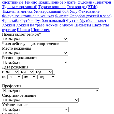
спортивные
Теннис
Традиционное карате (фудокан)
Триатлон
Туризм cпортивный
Туризм конный
Тхэквондо (ВТФ)
Тяжелая атлетика
Универсальный бой
Ушу
Фехтование
Фигурное катание на коньках
Фитнес
Флорбол (хоккей в зале)
Фристайл
Футбол
Футбол пляжный
Футзал (футбол в зале)
Хоккей
Хоккей на траве
Хоккей с мячом
Шахматы
Шахматы
русские
Шашки
Шорт-трек
Представляет регион*
* для действующих спортсменов
Место рождения
Регион проживания
Дата рождения
с
по
Профессия
Спортивное звание
Учёное звание