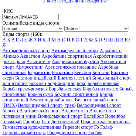
У кого сегодня день рождения?
ФИО
Олимпийские виды спорта
Виды спорта (160):
А
Б
В
Г
Д
Е
Ж
З
И
К
Л
М
Н
О
П
Р
С
Т
У
Ф
Х
Ц
Ч
Ш
Щ
Э
Ю
Я
Автомобильный спорт
Автомодельный спорт
Аджилити
Айкидо
Акватлон
Акробатика спортивная
Акробатический
рок-н-ролл
Альпинизм
Американский футбол
Арбалетный
спорт
Армрестлинг
Артистическое плавание
Аэробика
спортивная
Бадминтон
Баскетбол
Бейсбол
Биатлон
Биатлон
ачери
Биатлон индейский
Биатлон летний
Бильярдный спорт
Блицспринт
Бобслей
Бодибилдинг
Бокс
Борьба вольная
Борьба греко-римская
Борьба женская
Борьба на поясах
Борьба
спортивная
Борьба сумо
Боулинг спортивный
Бридж
спортивный
Велосипедный кросс
Велосипедный спорт
(BMX)
Велосипедный спорт (трек)
Велосипедный спорт
(шоссе)
Вертолетный спорт
Водное поло
Водное поло
пляжное и мини
Воднолыжный спорт
Волейбол
Волейбол
пляжный
Гандбол
Гандбол пляжный
Гимнастика спортивная
Гимнастика художественная
Гиревой спорт
Го
Гольф
Горнолыжный спорт
Городошный спорт
Гребля