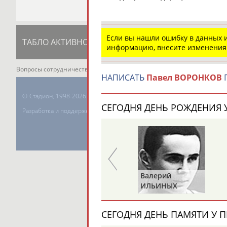
Если вы нашли ошибку в данных
ТАБЛО АКТИВНОСТИ
ЦЕЛИ ПРОЕКТА
К
информацию, внесите изменения
Вопросы сотрудничества и совместной деятельности
inform@infospor
НАПИСАТЬ
Павел ВОРОНКОВ
П
©
Стадион, 1998-2026
СЕГОДНЯ ДЕНЬ РОЖДЕНИЯ У
Разработка и поддержка ООО НАИТ «Стадион»
Валерий
Валерий
ПУШКАРЕВ
ИЛЬИНЫХ
СЕГОДНЯ ДЕНЬ ПАМЯТИ У П