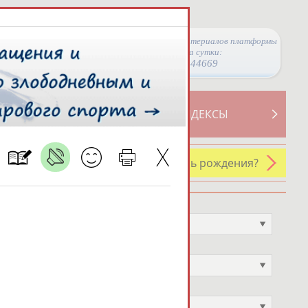
Просмотры материалов платформы
за сутки:
44669
ТИВНОСТИ
СВОДНЫЕ ИНДЕКСЫ
У кого сегодня день рождения?
Профессия
Не выбран
Спортивное звание
Не выбран
Учёное звание
Не выбран