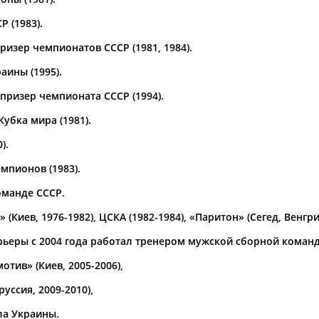
 (1983).
а рождения
по
чч
мм
год
чч
мм
год
изер чемпионатов СССР (1981, 1984).
аины (1995).
призер чемпионата СССР (1994).
убка мира (1981).
).
мпионов (1983).
оманде СССР.
Киев, 1976-1982), ЦСКА (1982-1984), «Паритон» (Сегед, Венгрия
рьеры с 2004 года работал тренером мужской сборной коман
тив» (Киев, 2005-2006),
уссия, 2009-2010),
а Украины.