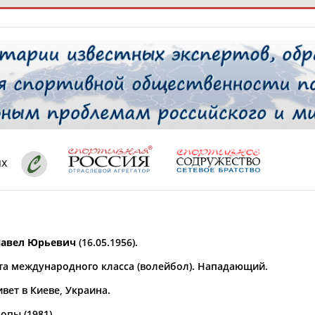
РЕСУРСНАЯ ПЛОЩАДКА
ТАБЛО АК
 специалисты
ях
ставляет регион*
 выбран
авел Юрьевич
(16.05.1956).
* для действующих спортсменов
то рождения
та международного класса (волейбол). Нападающий.
 выбран
вет в Киеве, Украина.
ион проживания
 выбран
опы (1981).