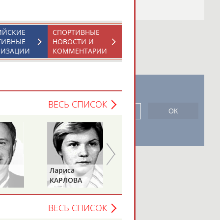
ИЙСКИЕ
СПОРТИВНЫЕ
ТИВНЫЕ
НОВОСТИ И
НИЗАЦИИ
КОММЕНТАРИИ
новостной рассылке: 996
ВЕСЬ СПИСОК
сь
Лариса
Петр
КАРЛОВА
ТИМЧЕНКО
ВЕСЬ СПИСОК