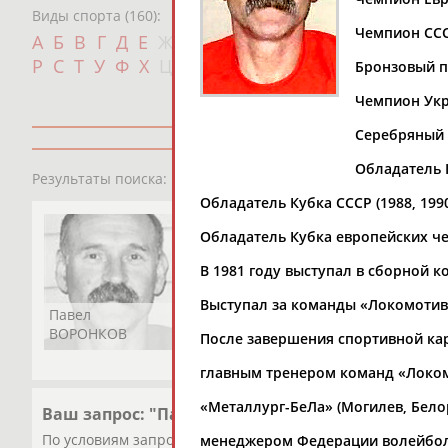
Виды спорта (160):
Чемпион СССР
Дат
А
Б
В
Г
Д
Е
Ж
З
И
К
Л
М
Н
О
П
с
Р
С
Т
У
Ф
Х
Ц
Ч
Ш
Щ
Э
Ю
Я
Бронзовый пр
Чемпион Укр
Серебряный 
Обладатель К
1
персона
Результаты поиска:
Обладатель Кубка СССР (1988, 1990
Обладатель Кубка европейских че
В 1981 году выступал в сборной к
Выступал за команды «Локомотив» (
Павел
ВОРОНКОВ
После завершения спортивной ка
главным тренером команд «Локомо
«Металлург-БеЛа» (Могилев, Белор
Ваш запрос: "Павел ВОРОНКОВ"
По условиям запроса публикаций нет
менеджером Федерации волейбол