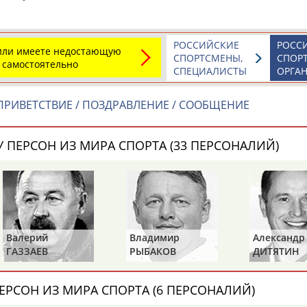
РОССИЙСКИЕ
РОСС
 или имеете недостающую
ОНТАКТЫ
НАШИ КНОПКИ
РЕКЛАМА
СПОРТСМЕНЫ,
СПОР
 самостоятельно
СПЕЦИАЛИСТЫ
ОРГА
t.ru
РИВЕТСТВИЕ / ПОЗДРАВЛЕНИЕ / СООБЩЕНИЕ
Адресов в 
 ПЕРСОН ИЗ МИРА СПОРТА (33 ПЕРСОНАЛИЙ)
Подпиши
Валерий
Владимир
Александр
ГАЗЗАЕВ
РЫБАКОВ
ДИТЯТИН
ЕРСОН ИЗ МИРА СПОРТА (6 ПЕРСОНАЛИЙ)