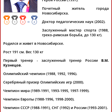
КАРЕЛИН
Почетный житель города
Новосибирска.
Ваш запрос: "Александр Карелин"
=
Доктор педагогических наук (2002).
3
1
0
4
Документы 1-10 из 112 найденных уникальных документов
Заслуженный мастер спорта (1988,
греко-римская борьба, до 130 кг).
1
2
3
4
...
10
11
12
Родился и живет в Новосибирске.
Георгий Брюсов избран генсеком ФСБР, Умар Кремлев -
Рост 191 см. Вес 130 кг
председателем набсовета
...шли сенатор, трехкратный олимпийский чемпион по
Первый тренер - заслуженный тренер России
В.М.
борьбе
Александр
Карелин
,
Александр
Прохоров, Максим
Кузнецов
.
Катков, Роман Золотов. ...
(Проект:
Информационное агентство СТАДИОН
)
Олимпийский чемпион (1988, 1992, 1996).
11.06.2026
Серебряный призер Олимпийских игр (2000).
ПМЭФ-2026: Федерация дзюдо России обозначила новые
векторы развития
Чемпион мира (1989-1991, 1993-1995, 1997-1999).
...ФДР Сергей Соловейчик и генеральный продюсер
телеканала
Александр
Тащин. Еще одним партнером
Чемпион Европы (1988-1996, 1998-2000).
федерации стал бренд... ...наставника. В его подготовке
примут участие
Чемпион СССР (1988-1991), СНГ (1992) и России (1993-2001).
Александр
Карелин
, Светлана Хоркина,