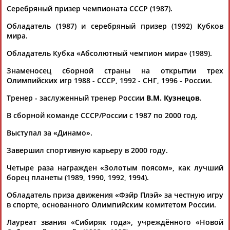
Роман Костомаров, Аркадий Ротенберг...
Серебряный призер чемпионата СССР (1987).
(Проект:
Информационное агентство СТАДИОН
)
09.06.2026
Обладатель (1987) и серебряный призер (1992) Кубков
Более 9 тыс. зрителей посетило Фестиваль единоборств
мира.
"Кубок Балтики"
Обладатель Кубка «Абсолютный чемпион мира» (1989).
...трехкратный олимпийский чемпион по греко-римской
борьбе
Александр
Карелин
, олимпийские чемпионы по
Знаменосец сборной страны на открытии трех
вольной борьбе...
Олимпийских игр 1988 - СССР, 1992 - СНГ, 1996 - России.
(Проект:
Информационное агентство СТАДИОН
)
09.05.2026
Тренер - заслуженный тренер России
В.М. Кузнецов
.
Умар Кремлев стал председателем попечительского совета
В сборной команде СССР/России с 1987 по 2000 год.
Федерации спортивной борьбы России
...края Михаил Котюков, трехкратный олимпийский чемпион
Выступал за «Динамо».
сенатор
Александр
Карелин
и министр спорта
Красноярского края Денис...
Завершил спортивную карьеру в 2000 году.
(Проект:
Информационное агентство СТАДИОН
)
30.01.2026
Четыре раза награжден «Золотым поясом», как лучший
борец планеты (1989, 1990, 1992, 1994).
Участники проекта партии "Единая Россия" "Выбор
сильных" обсудили шаги и перспективы в развитии
Обладатель приза движения «Фэйр Плэй» за честную игру
единоборств
в спорте, основанного Олимпийским комитетом России.
...борьбе, самбо и дзюдо, из них 49 золотых. Сенатор
Александр
Карелин
, координатор партпроекта "Выбор...
Лауреат звания «Сибиряк года», учреждённого «Новой
...формате при поддержке "Единой России", - рассказал