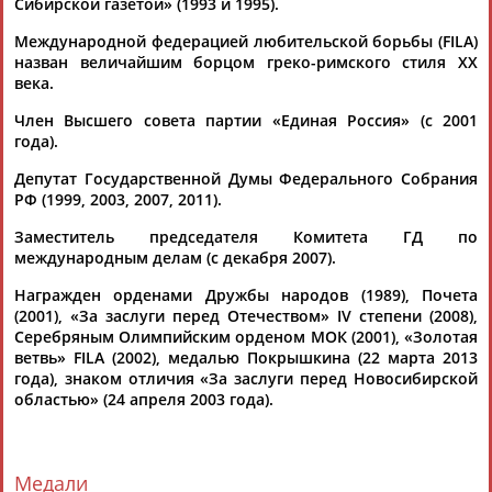
Сибирской газетой» (1993 и 1995).
Карелин
. На форуме выступили президенты федераций,...
(Проект:
Информационное агентство СТАДИОН
)
Международной федерацией любительской борьбы (FILA)
26.11.2025
назван величайшим борцом греко-римского стиля XX
века.
Владислав Кузнецов: Занятия национальными видами
спорта необходимо учесть в образовательных стандартах
Член Высшего совета партии «Единая Россия» (c 2001
...раннего возраста. Сенатор РФ, Герой РФ, олимпийский
года).
чемпион
Александр
Карелин
подчеркнул, что важно
предложить ребенку...
Депутат Государственной Думы Федерального Собрания
(Проект:
Информационное агентство СТАДИОН
)
РФ (1999, 2003, 2007, 2011).
06.11.2025
Заместитель председателя Комитета ГД по
Александр Карелин: На Ковентри будут оказывать давление,
международным делам (c декабря 2007).
но без него неинтересно работать
Трехкратный олимпийский чемпион по греко-римской
Награжден орденами Дружбы народов (1989), Почета
борьбе
Александр
Карелин
в разговоре с "Матч ТВ"
(2001), «За заслуги перед Отечеством» IV степени (2008),
выразил надежду, ... ...на таком посту, мне кажется,
Серебряным Олимпийским орденом МОК (2001), «Золотая
неинтересно, — сказал
Карелин
"Матч ТВ". В 2022 году МОК
ветвь» FILA (2002), медалью Покрышкина (22 марта 2013
рекомендовал...
года), знаком отличия «За заслуги перед Новосибирской
(Проект:
Информационное агентство СТАДИОН
)
областью» (24 апреля 2003 года).
24.06.2025
Проект "Выбор сильных", объединяющий дзюдо, борьбу и
самбо, возглавит Александр Карелин
...проекта "Выбор сильных", который возглавляет
Медали
Александр