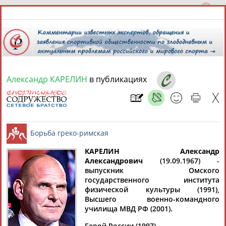
Александр КАРЕЛИН
в публикациях
9 августа 2026 года,
12:18
СПОРТСМЕНЫ, ТРЕНЕРЫ И СПЕЦИАЛИСТЫ
КАРЕЛИН Александр
1
персона
Расширенный поиск
Найдено:
Александрович
(19.09.1967) -
выпускник Омского
Борьба греко-римская
государственного института
физической культуры (1991),
Высшего военно-командного
училища МВД РФ (2001).
Александр
Герой России (1997).