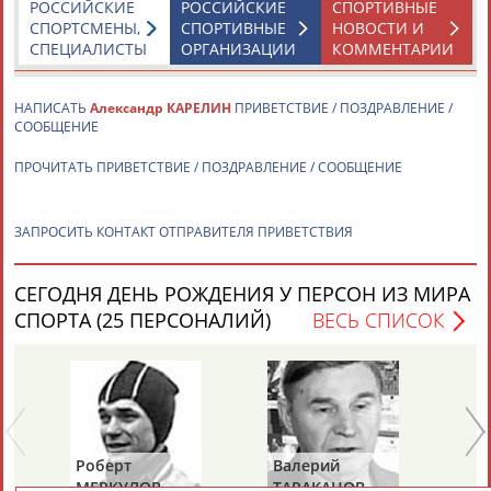
РОССИЙСКИЕ
РОССИЙСКИЕ
СПОРТИВНЫЕ
СПОРТСМЕНЫ,
СПОРТИВНЫЕ
НОВОСТИ И
СПЕЦИАЛИСТЫ
ОРГАНИЗАЦИИ
КОММЕНТАРИИ
ТАБЛО АКТИВНОСТИ
НАПИСАТЬ
Александр КАРЕЛИН
ПРИВЕТСТВИЕ / ПОЗДРАВЛЕНИЕ /
СООБЩЕНИЕ
ЦЕЛИ ПРОЕКТА
КОНТАКТЫ
НАШИ КНОПКИ
РЕКЛАМА
ПРОЧИТАТЬ ПРИВЕТСТВИЕ / ПОЗДРАВЛЕНИЕ / СООБЩЕНИЕ
ЗАПРОСИТЬ КОНТАКТ ОТПРАВИТЕЛЯ ПРИВЕТСТВИЯ
Вопросы сотрудничества и совместной деятельности
inform@infosport.ru
СЕГОДНЯ ДЕНЬ РОЖДЕНИЯ У ПЕРСОН ИЗ МИРА
СПОРТА (25 ПЕРСОНАЛИЙ)
ВЕСЬ СПИСОК
Адресов в новостной рассылке: 996
Подпишись
©
Стадион, 1998-2026
Разработка и поддержка ООО НАИТ «Стадион»
Роберт
Валерий
Ал
МЕРКУЛОВ
ТАРАКАНОВ
ГО