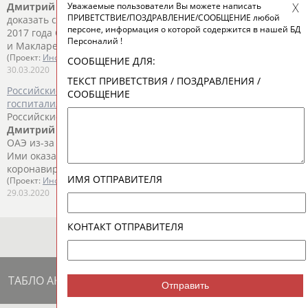
Уважаемые пользователи Вы можете написать
Дмитрий
Страхов
и
Дмитрий
Соколов боролись за право
ПРИВЕТСТВИЕ/ПОЗДРАВЛЕНИЕ/СООБЩЕНИЕ любой
доказать свою неп... ...Светланы Кузнецовой. В сентябре
персоне, информация о которой содержится в нашей БД
2017 года Свешников,
Страхов
и Соколов подали иск к WADA
Персоналий !
и Макларену, чьи выводы о...
(Проект:
Информационное агентство СТАДИОН
)
СООБЩЕНИЕ ДЛЯ:
30.03.2020
ТЕКСТ ПРИВЕТСТВИЯ / ПОЗДРАВЛЕНИЯ /
Российские велогонщики Дмитрий Страхов и Игорь Боев,
СООБЩЕНИЕ
госпитализированные в ОАЭ, чувствуют себя хорошо
Российские велогонщики команды "Газпром-Русвело"
Дмитрий
Страхов
и Игорь Боев, госпитализированные в
ОАЭ из-за поло... ...заразились коронавирусом нового типа.
Ими оказались
Страхов
и Боев, тесты которых на
коронавирус дали...
ИМЯ ОТПРАВИТЕЛЯ
(Проект:
Информационное агентство СТАДИОН
)
29.03.2020
КОНТАКТ ОТПРАВИТЕЛЯ
ТАБЛО АКТИВНОСТИ
Отправить