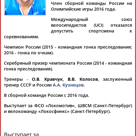
Член сборной команды России на
Документы 1-10 из 30 найденных уникальных документов
Олимпийские игры 2016 года.
1
2
3
Международный союз
велосипедистов (UCI) отказался
допустить спортсмена к
Велоспорт (шоссе). Чемпионат мира 2021. Групповая гонка.
соревнованиям.
Мужчины (прямая видеотрансляция)
...мира 2021 выступают Сергей Чернецкий, Артем Ныч,
Чемпион России (2015 - командная гонка преследования;
Дмитрий
Страхов
, Денис Некрасов, Игорь Боев, Петр
2016 - гонка по очкам).
Рикунов,...
(Проект:
Информационное агентство СТАДИОН
)
Серебряный призер чемпионата России (2014 - командная
26.09.2021
гонка преследования).
Велоспорт (шоссе). Чемпионат мира 2021. Гонка с
Тренеры -
О.В. Кравчук
,
В.В. Колосов
, заслуженный
раздельным стартом. Смешанные команды (прямая
тренер СССР и России
А.А. Кузнецов
.
видеотрансляция)
...(RCF)) в гонке выступят Сергей Чернецкий, Артем Ныч,
В сборной команде России с 2016 года.
Дмитрий
Страхов
, Денис Некрасов, Игорь Боев, Петр
Рикунов,...
Выступает за ФСО «Локомотив», ШВСМ (Санкт-Петербург)
(Проект:
Информационное агентство СТАДИОН
)
и велокоманду «Локосфинкс» (Санкт-Петербург).
22.09.2021
В Бельгии стартует чемпионат мира 2021 по велоспорту на
шоссе
Выступает за