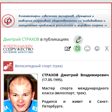
7 августа 2026 года,
01:11
СПОРТСМЕНЫ, ТРЕНЕРЫ И СПЕЦИАЛИСТЫ
Дмитрий СТРАХОВ
в публикациях
1
персона
Расширенный поиск
Найдено:
СТРАХОВ Дмитрий Владимирович
(17.05.1995).
Дмитрий
Велосипедный спорт (трек)
Мастер спорта международного
СТРАХОВ
класса (велоспорт, трек).
Родился и живет в Санкт-
Петербурге.
Ваш запрос: "Дмитрий СТРАХОВ"