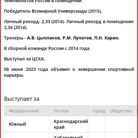
чемпионатов России в помещении.
2.26 м. ...
(Проект:
Информационное агентство СТАДИОН
)
Победитель Всемирной Универсиады (2015).
15.02.2019
Прыгун в длину Меньков выиграл чемпионат России в
Личный рекорд: 2,33 (2014). Личный рекорд в помещении:
помещении
2,34 (2014).
...результатом 2,30 м. Второе место занял Илья Иванюк,
Тренеры -
А.В. Цыплаков
,
Р.М. Лупатов
,
П.Н. Харин
.
третье -
Даниил
Цыплаков
. Оба спортсмена покорили
планку на высоте 2,26...
В сборной команде России с 2014 года.
(Проект:
Информационное агентство СТАДИОН
)
15.02.2019
Выступал за ЦСКА.
В Москве прошел ряд всероссийских соревнований по
08 июня 2023 года объявил о зовершении спортивной
легкой атлетике
карьеры.
...(1.80 м). У мужчин в секторе прыжка в высоту лучшим был
Даниил
Цыплаков
(2.24 м). Второе место занял Михаил
Акименко...
(Проект:
Информационное агентство СТАДИОН
)
Выступает за
26.01.2019
Ласицкене стала победительницей турнира "Битва полов" с
Федеральный
Регион
Город
Общество
лучшим результатом сезона в мире
...также были Семен Поздняков, Матвей Рудник, Михаил
Краснодарский
Южный
Акименко,
Даниил
Цыплаков
, Маргарита Корнейчук, Алиса
край
Преснякова, Елена...
(Проект:
Информационное агентство СТАДИОН
)
Хабаровский