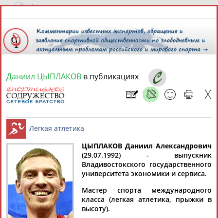
7 августа 2026 года,
14:04
СПОРТСМЕНЫ, ТРЕНЕРЫ И СПЕЦИАЛИСТЫ
Даниил ЦЫПЛАКОВ
в публикациях
1
персона
Расширенный поиск
Найдено:
ЦЫПЛАКОВ Даниил Александрович
(29.07.1992) - выпускник
Владивостокского государственного
Даниил
Легкая атлетика
университета экономики и сервиса.
ЦЫПЛАКОВ
Мастер спорта международного
класса (легкая атлетика, прыжки в
высоту).
Ваш запрос: "Даниил Цыплаков"