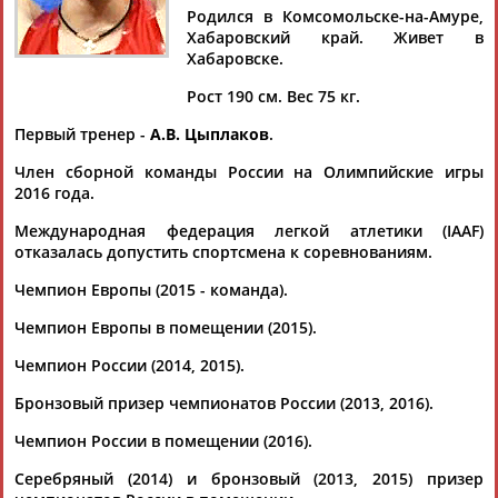
Родился в Комсомольске-на-Амуре,
Документы 1-10 из 34 найденных уникальных документов
Хабаровский край. Живет в
Хабаровске.
1
2
3
4
Рост 190 см. Вес 75 кг.
Ласицкене третий раз подряд победила на турнире по
Первый тренер -
А.В. Цыплаков
.
прыжкам в высоту "Битва полов"
...Третьим стал победитель зимнего чемпионата Европы -
Член сборной команды России на Олимпийские игры
2015
Даниил
Цыплаков
(2,29 м, 1170). Турнир проходил на
2016 года.
малой...
(Проект:
Информационное агентство СТАДИОН
)
Международная федерация легкой атлетики (IAAF)
24.01.2021
отказалась допустить спортсмена к соревнованиям.
Юбилейные легкоатлетические Рождественские старты
Чемпион Европы (2015 - команда).
открылись в Екатеринбурге
...мира 2019 года Михаил Акименко, чемпион Европы 2015
Чемпион Европы в помещении (2015).
года
Даниил
Цыплаков
. В этом году прыжки в высоту
впервые...
Чемпион России (2014, 2015).
(Проект:
Информационное агентство СТАДИОН
)
Бронзовый призер чемпионатов России (2013, 2016).
07.01.2021
Итоги второго дня чемпионата России по легкой атлетике
Чемпион России в помещении (2016).
...Европы-2018 Илья Иванюк, его результат — 2.26 м.
Серебряный (2014) и бронзовый (2013, 2015) призер
Даниил
Цыплаков
замкнул тройку призеров с прыжком на