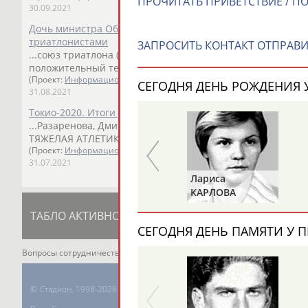
ПРОЧИТАТЬ ПРИВЕТСТВИЕ / П
30.09.2021
Дочь министра Обороны России отреагировала на допин
триатлонистами
ЗАПРОСИТЬ КОНТАКТ ОТПРАВИ
...союз триатлона (World Triathlon) сообщил, что россиян
положительный тест на допинг. Отмечалось,...
(Проект:
Информационное агентство СТАДИОН
)
СЕГОДНЯ ДЕНЬ РОЖДЕНИЯ У
31.08.2021
Токио-2020. Итоги дня. 31 июля, суббота: результаты
...Разаренова, Дмитрий
Полянский
, Анастасия Горбунова
ТЯЖЕЛАЯ АТЛЕТИКА мужчины, 81 кг ...
(Проект:
Информационное агентство СТАДИОН
)
31.07.2021
Александр
Лариса
ДИТЯТИН
КАРЛОВА
ТАБЛО АКТИВНОСТИ
ЦЕЛИ ПРОЕКТА
К
СЕГОДНЯ ДЕНЬ ПАМЯТИ У П
Вопросы сотрудничества и совместной деятельности
inform@infospor
©
Стадион, 1998-2026