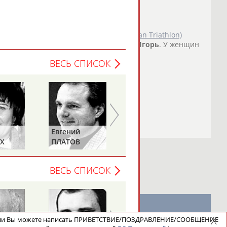
дра...
о СТАДИОН
)
вропейского союза триатлона (European Triathlon)
раняют Дмитрий
Полянский
и его брат
Игорь
. У женщин
дра Разоренова....
ВЕСЬ СПИСОК
о СТАДИОН
)
Евгений
Алексей
Х
ПЛАТОВ
КОТОВ
КО,
)
ВЕСЬ СПИСОК
новостной рассылке: 996
ели Вы можете написать ПРИВЕТСТВИЕ/ПОЗДРАВЛЕНИЕ/СООБЩЕНИЕ