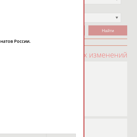
Чемпион
Не выбран
онатов России.
100 последних изменений