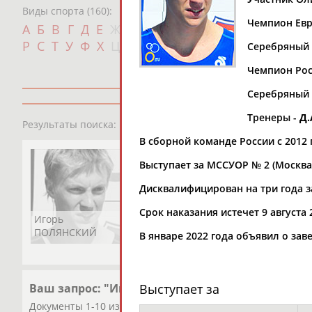
Виды спорта (160):
Чемпион Евро
Дат
А
Б
В
Г
Д
Е
Ж
З
И
К
Л
М
Н
О
П
с
Р
С
Т
У
Ф
Х
Ц
Ч
Ш
Щ
Э
Ю
Я
Серебряный 
Чемпион Росс
Серебряный (
Тренеры -
Д.
2
персоны
Результаты поиска:
В сборной команде России с 2012 
Выступает за МССУОР № 2 (Москва
Дисквалифицирован на три года з
Срок наказания истечет 9 августа 
Игорь
Игорь
ПОЛЯНСКИЙ
ПОЛЯНСКИЙ
В январе 2022 года объявил о за
Выступает за
Ваш запрос: "Игорь ПОЛЯНСКИЙ"
Документы 1-10 из 29 найденных уникальных документов