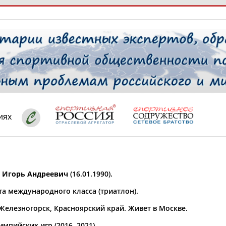
РЕСУРСНАЯ ПЛОЩАДКА
ТАБЛО АК
 специалисты
иях
ставляет регион*
 выбран
Игорь Андреевич
(16.01.1990).
* для действующих спортсменов
то рождения
та международного класса (триатлон).
 выбран
 Железногорск, Красноярский край. Живет в Москве.
ион проживания
 выбран
мпийских игр (2016, 2021).