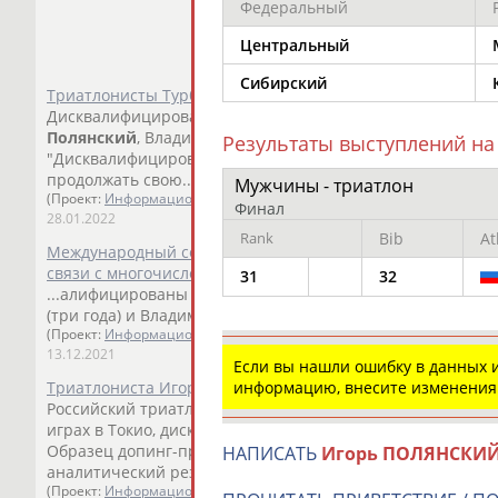
Федеральный
Центральный
Сибирский
Триатлонисты Турбаевский, Полянский и Брюханов не бу
Дисквалифицированные за употребление эритропоэтина
Полянский
, Владимир Турбаевский и Александр Брюханов 
Результаты выступлений на
"Дисквалифицированные триатлонисты [
Полянский
, Бр
продолжать свою...
Мужчины - триатлон
(Проект:
Информационное агентство СТАДИОН
)
Финал
28.01.2022
Rank
Bib
At
Международный союз триатлона ввел санкции против Фе
связи с многочисленными нарушениями
31
32
...алифицированы триатлонисты Александр Брюханков (тр
(три года) и Владимир Турбаевский (четыре года). ...
(Проект:
Информационное агентство СТАДИОН
)
13.12.2021
Если вы нашли ошибку в данных
информацию, внесите изменения
Триатлониста Игоря Полянского дисквалифицировали на 
Российский триатлонист
Игорь
Полянский
, принимавши
играх в Токио, дисквалифицирован на три года за исп... .
Образец допинг-пробы, взятый у Игоря
Полянского
, дал
НАПИСАТЬ
Игорь ПОЛЯНСКИ
аналитический результат на...
(Проект:
Информационное агентство СТАДИОН
)