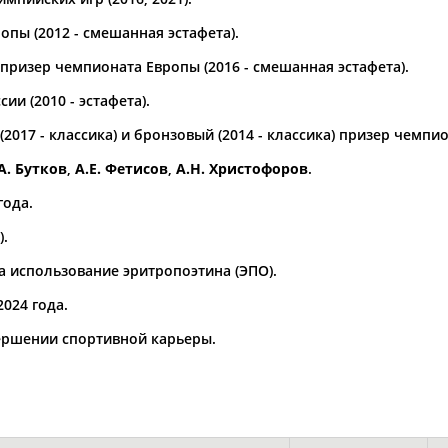
пы (2012 - смешанная эстафета).
а рождения
по
чч
мм
год
чч
мм
год
призер чемпионата Европы (2016 - смешанная эстафета).
ии (2010 - эстафета).
2017 - классика) и бронзовый (2014 - классика) призер чемпи
А. Бутков
,
А.Е. Фетисов
,
А.Н. Христофоров
.
года.
).
а использование эритропоэтина (ЭПО).
2024 года.
вершении спортивной карьеры.