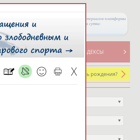
Просмотры материалов платформы
за сутки:
ТИВНОСТИ
СВОДНЫЕ ИНДЕКСЫ
У кого сегодня день рождения?
Профессия
Не выбран
Спортивное звание
Не выбран
Учёное звание
Не выбран