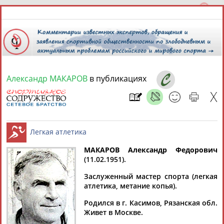
Александр МАКАРОВ
в публикациях
9 августа 2026 года,
05:48
СПОРТСМЕНЫ, ТРЕНЕРЫ И СПЕЦИАЛИСТЫ
МАКАРОВ Александр Федорович
3
персоны
Расширенный поиск
Найдено:
(11.02.1951).
Легкая атлетика
Заслуженный мастер спорта (легкая
атлетика, метание копья).
Родился в г. Касимов, Рязанская обл.
Живет в Москве.
Александр
Александр
Александр