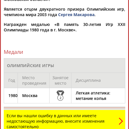
Является отцом двукратного призера Олимпийских игр,
чемпиона мира 2003 года
Сергея Макарова
.
Награжден медалью «В память 30-летия Игр XXII
Вопросы сотрудничества и совместной деятельности
inform@infosport.ru
Олимпиады 1980 года в г. Москве».
Адресов в новостной рассылке: 996
Подпишись
Медали
©
Стадион, 1998-2026
ОЛИМПИЙСКИЕ ИГРЫ
Разработка и поддержка ООО НАИТ «Стадион»
Место
Занятое
Год
Дисциплина
проведения
место
Легкая атлетика:
1980
Москва
2
метание копья
Если вы нашли ошибку в данных или имеете
недостающую информацию, внесите изменения
самостоятельно