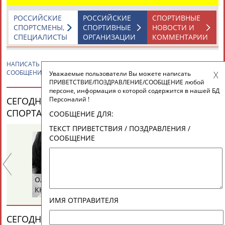
РОССИЙСКИЕ
РОССИЙСКИЕ
СПОРТИВНЫЕ
СПОРТСМЕНЫ,
СПОРТИВНЫЕ
НОВОСТИ И
СПЕЦИАЛИСТЫ
ОРГАНИЗАЦИИ
КОММЕНТАРИИ
НАПИСАТЬ
Александр МАКАРОВ
ПРИВЕТСТВИЕ / ПОЗДРАВЛЕНИЕ /
СООБЩЕНИЕ
Уважаемые пользователи Вы можете написать
ПРИВЕТСТВИЕ/ПОЗДРАВЛЕНИЕ/СООБЩЕНИЕ любой
персоне, информация о которой содержится в нашей БД
Персоналий !
СЕГОДНЯ ДЕНЬ РОЖДЕНИЯ У ПЕРСОН ИЗ МИРА
СПОРТА (25 ПЕРСОНАЛИЙ)
ВЕСЬ СПИСОК
СООБЩЕНИЕ ДЛЯ:
ТЕКСТ ПРИВЕТСТВИЯ / ПОЗДРАВЛЕНИЯ /
СООБЩЕНИЕ
Ольга
Ольга
Се
Е
КНЯЗЕВА
БЕЛОВА
ЛА
ИМЯ ОТПРАВИТЕЛЯ
СЕГОДНЯ ДЕНЬ ПАМЯТИ У ПЕРСОН ИЗ МИРА