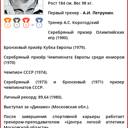
МАКАРОВ
МАКАРОВ
МАКАРОВ
Рост 184 см. Вес 98 кг.
Первый тренер -
А.И. Петрунин
.
Ваш запрос: "Александр Макаров"
Тренер А.С. Корогодский
=
0
1
0
1
Документы 1-1 из 1 найденных уникальных документов
Серебряный призер Олимпийских
игр (1980).
Александр Макаров: В действиях IAAF в отношении к
Бронзовый призёр Кубка Европы (1979).
российскому спорту есть политические мотивы
..."Центра лёгкой атлетики Московской области"
Александр
Серебряный призёр Чемпионата Европы среди юниоров
Макаров
в беседе с корреспондентом...
(1970)
(Проект:
Информационное агентство СТАДИОН
)
19.06.2016
Чемпион СССР (1974).
Серебряный (1973) и бронзовый (1971) призер
чемпионатов СССР.
Личный рекорд: 89,64 (1980).
ТАБЛО АКТИВНОСТИ
Выступал за «Динамо» (Московская обл.).
После завершения спортивной карьеры работает
тренером-преподавателем «Центра легкой атлетики
ЦЕЛИ ПРОЕКТА
КОНТАКТЫ
НАШИ КНОПКИ
РЕКЛАМА
Московской области».