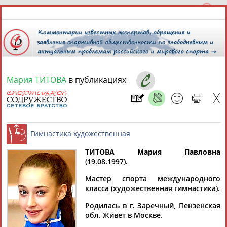
Мария ТИТОВА
в публикациях
6 августа 2026 года,
08:37
СПОРТСМЕНЫ, ТРЕНЕРЫ И СПЕЦИАЛИСТЫ
ТИТОВА Мария Павловна
1
персона
Расширенный поиск
Найдено:
(19.08.1997).
Гимнастика художественная
Мастер спорта международного
класса (художественная гимнастика).
Родилась в г. Заречный, Пензенская
обл. Живет в Москве.
Мария