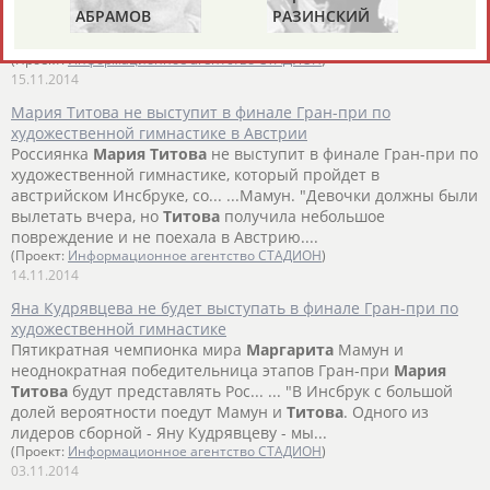
ОВ
РАЗИНСКИЙ
ЗИНЧЕНКО
ноября стар... ...России на финальном этапе серии должна
была стать
Мария
Титова
, однако, как сообщила агентству...
(Проект:
Информационное агентство СТАДИОН
)
15.11.2014
Мария Титова не выступит в финале Гран-при по
художественной гимнастике в Австрии
Россиянка
Мария
Титова
не выступит в финале Гран-при по
художественной гимнастике, который пройдет в
австрийском Инсбруке, со... ...Мамун. "Девочки должны были
вылетать вчера, но
Титова
получила небольшое
повреждение и не поехала в Австрию....
(Проект:
Информационное агентство СТАДИОН
)
14.11.2014
Яна Кудрявцева не будет выступать в финале Гран-при по
художественной гимнастике
Пятикратная чемпионка мира
Маргарита
Мамун и
неоднократная победительница этапов Гран-при
Мария
Титова
будут представлять Рос... ... "В Инсбрук с большой
долей вероятности поедут Мамун и
Титова
. Одного из
лидеров сборной - Яну Кудрявцеву - мы...
(Проект:
Информационное агентство СТАДИОН
)
03.11.2014