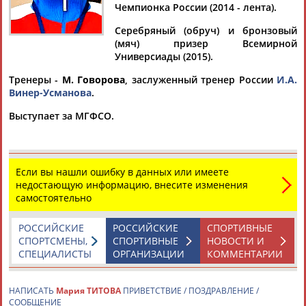
ТИТОВА
Чемпионка России (2014 - лента).
Серебряный (обруч) и бронзовый
(мяч) призер Всемирной
Ваш запрос: "Мария Титова"
Универсиады (2015).
Документы 1-10 из 18 найденных уникальных документов
Тренеры -
М. Говорова
, заслуженный тренер России
И.А.
Винер-Усманова
.
1
2
Выступает за МГФСО.
Кубок мира по художественной гимнастике. День 1. Прямая
трансляция соревнований
...14 человек 14:15-15:25 2 поток, 14 человек 15:25-16:35
Если вы нашли ошибку в данных или имеете
(
Маргарита
Мамун) перерыв 10 минут 3 поток, 14 человек...
недостающую информацию, внесите изменения
...(Арина Аверина, Дина Аверина, Вероника Полякова,
самостоятельно
Мария
Титова
, Яна Кудрявцева) 19:10-19:30 Награждение
Квалификация...
(Проект:
Информационное агентство СТАДИОН
)
РОССИЙСКИЕ
РОССИЙСКИЕ
СПОРТИВНЫЕ
22.08.2015
СПОРТСМЕНЫ,
СПОРТИВНЫЕ
НОВОСТИ И
СПЕЦИАЛИСТЫ
ОРГАНИЗАЦИИ
КОММЕНТАРИИ
Итоги выступления российских спортсменов в десятый
медальный день Универсиады, 13 июля
...Ещё одно "золото" в этом же виде спорта завоевала
Мария
НАПИСАТЬ
Мария ТИТОВА
ПРИВЕТСТВИЕ / ПОЗДРАВЛЕНИЕ /
Титова
, которой не было равных в упражнении с обручем. ...
СООБЩЕНИЕ