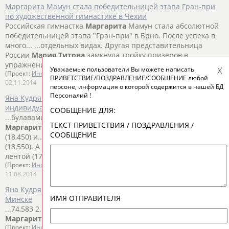
Маргарита Мамун стала победительницей этапа Гран-при
по художественной гимнастике в Чехии
Российская гимнастка
Маргарита
Мамун стала абсолютной
победительницей этапа "Гран-при" в Брно. После успеха в
много... ...отдельных видах. Другая представительница
России
Мария
Титова
замкнула тройку призеров в
упражнениях с обручем и...
Уважаемые пользователи Вы можете написать
(Проект:
Информационное агентство СТАДИОН
)
ПРИВЕТСТВИЕ/ПОЗДРАВЛЕНИЕ/СООБЩЕНИЕ любой
02.11.2014
персоне, информация о которой содержится в нашей БД
Персоналий !
Яна Кудрявцева выиграла все четыре золота в
индивидуальных упражнениях на этапе Кубка мира
СООБЩЕНИЕ ДЛЯ:
...булавами (18,800) и лентой (18,650). Еще одна россиянка
ТЕКСТ ПРИВЕТСТВИЯ / ПОЗДРАВЛЕНИЯ /
Маргарита
Мамун стала второй в упражнениях с мячом
СООБЩЕНИЕ
(18,450) и... ...в упражнениях с мячом (18,450) и булавами
(18,550). А
Мария
Титова
завоевала бронзу в упражнении с
лентой (17,650). ...
(Проект:
Информационное агентство СТАДИОН
)
11.08.2014
Яна Кудрявцева выиграла многоборье на этапе Кубка мира в
ИМЯ ОТПРАВИТЕЛЯ
Минске
...74,583 2. Мелитина Станюта (Беларусь) – 72,866 3.
Маргарита
Мамун (Россия) – 72,250 4.
Мария
Титова
...
(Проект:
Информационное агентство СТАДИОН
)